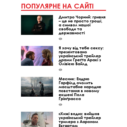
ПОПУЛЯРНЕ НА САЙТІ
Дмитро Чорний: гривня
– це не просто гроші,
а символ нашої
свободи та
державності
Я хочу від тебе сексу:
презентовано
український трейлер
драми Ґреґґа Аракі з
Олівією Вайлд
Месник: Ендрю
Ґарфілд очолить
масштабне народне
повстання в новому
екшені Пола
Ґрінґрасса
«Хижі води»: вийшов
український трейлер
трилера з Аароном
Екгартом