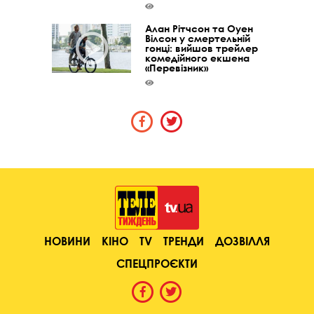
Алан Рітчсон та Оуен
Вілсон у смертельній
гонці: вийшов трейлер
комедійного екшена
«Перевізник»
НОВИНИ
КІНО
TV
ТРЕНДИ
ДОЗВІЛЛЯ
СПЕЦПРОЄКТИ