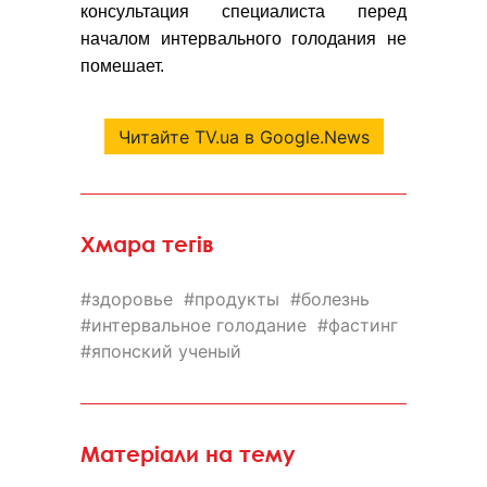
консультация специалиста перед
началом интервального голодания не
помешает.
Читайте TV.ua в Google.News
Хмара тегів
здоровье
продукты
болезнь
интервальное голодание
фастинг
японский ученый
Матеріали на тему