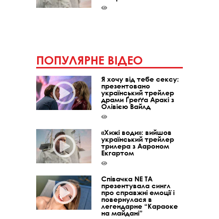
ПОПУЛЯРНЕ ВІДЕО
Я хочу від тебе сексу:
презентовано
український трейлер
драми Ґреґґа Аракі з
Олівією Вайлд
«Хижі води»: вийшов
український трейлер
трилера з Аароном
Екгартом
Співачка NE TA
презентувала сингл
про справжні емоції і
повернулася в
легендарне “Караоке
на майдані”