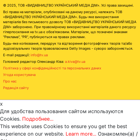
© 2025, ТОВ «ВИДАВНИЦТВО УКРАЇНСЬКИЙ МЕДІА ДІМ». Усі права захищені.
Всі права на матеріали, опубліковані на даному ресурсі, належать ТОВ
«ВИДАВНИЦТВО УКРАЇНСЬКИЙ МЕДІА ДІМ». Будь-яке використання
матеріалів без письмового дозволу ТОВ «ВИДАВНИЦТВО УКРАЇНСЬКИЙ МЕДІА
ДІМ» заборонено. При правомірному використанні матеріалів даного ресурсу
гіперпосилання на tv.ua є обов'язковим. Матеріали, що позначені знаками
"Реклама", "PR", публікуються на правах реклами.
Будь-яке копіювання, передрук та відтворення фотографічних творів та/або
аудіовізуальних творів правовласника Getty Images - суворо забороняється.
E-mail редакції:
info@tv.ua
Головний редактор Олександр Ківа:
a.kiva@tv.ua
Політика у сфері конфіденційності та персональних даних
Угода користувача
Про нас
Редакція сайту
x
Для удобства пользования сайтом используются
Cookies.
Подробнее...
This website uses Cookies to ensure you get the best
experience on our website.
Learn more...
Ознакомлен(а) /