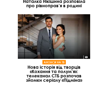
Наталка Нікішина розповіла
про рівноправ’я в родині
АНОНСИ НА ТВ
Нова історія від творців
«Кохання та полум’я»:
телеканал СТБ розпочав
зйомки серіалу «Підміна»