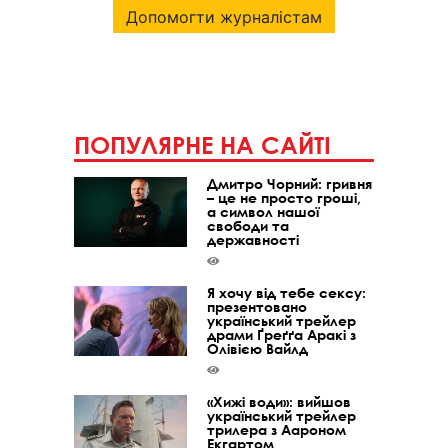
Допомогти журналістам
ПОПУЛЯРНЕ НА САЙТІ
Дмитро Чорний: гривня
– це не просто гроші,
а символ нашої
свободи та
державності
Я хочу від тебе сексу:
презентовано
український трейлер
драми Ґреґґа Аракі з
Олівією Вайлд
«Хижі води»: вийшов
український трейлер
трилера з Аароном
Екгартом