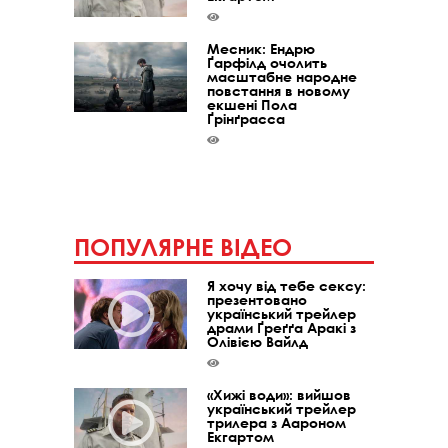
Месник: Ендрю
Ґарфілд очолить
масштабне народне
повстання в новому
екшені Пола
Ґрінґрасса
ПОПУЛЯРНЕ ВІДЕО
Я хочу від тебе сексу:
презентовано
український трейлер
драми Ґреґґа Аракі з
Олівією Вайлд
«Хижі води»: вийшов
український трейлер
трилера з Аароном
Екгартом