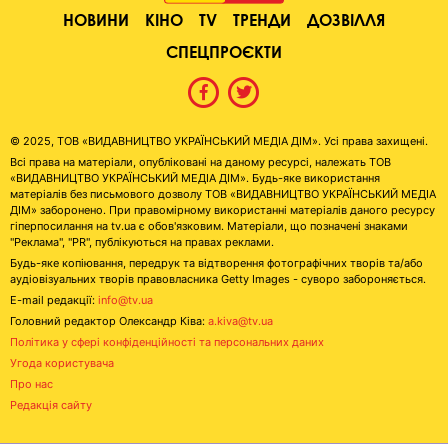
НОВИНИ
КІНО
TV
ТРЕНДИ
ДОЗВІЛЛЯ
СПЕЦПРОЄКТИ
© 2025, ТОВ «ВИДАВНИЦТВО УКРАЇНСЬКИЙ МЕДІА ДІМ». Усі права захищені.
Всі права на матеріали, опубліковані на даному ресурсі, належать ТОВ
«ВИДАВНИЦТВО УКРАЇНСЬКИЙ МЕДІА ДІМ». Будь-яке використання
матеріалів без письмового дозволу ТОВ «ВИДАВНИЦТВО УКРАЇНСЬКИЙ МЕДІА
ДІМ» заборонено. При правомірному використанні матеріалів даного ресурсу
гіперпосилання на tv.ua є обов'язковим. Матеріали, що позначені знаками
"Реклама", "PR", публікуються на правах реклами.
Будь-яке копіювання, передрук та відтворення фотографічних творів та/або
аудіовізуальних творів правовласника Getty Images - суворо забороняється.
E-mail редакції:
info@tv.ua
Головний редактор Олександр Ківа:
a.kiva@tv.ua
Політика у сфері конфіденційності та персональних даних
Угода користувача
Про нас
Редакція сайту