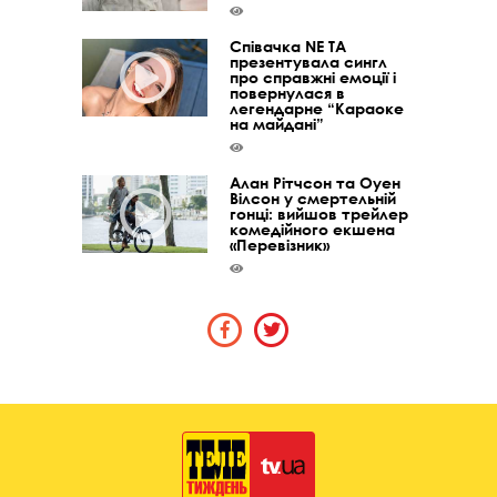
Співачка NE TA
презентувала сингл
про справжні емоції і
повернулася в
легендарне “Караоке
на майдані”
Алан Рітчсон та Оуен
Вілсон у смертельній
гонці: вийшов трейлер
комедійного екшена
«Перевізник»