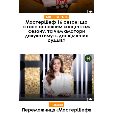
АНОНСИ НА ТВ
МастерШеф 16 сезон: що
стане основним концептом
сезону, та чим аматори
дивуватимуть досвідчених
суддів?
НОВИНИ
Переможниця «МастерШеф»