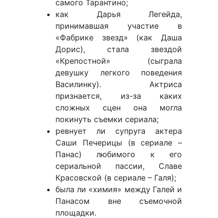
самого Тарантино;
как Дарья Легейда,
принимавшая участие в
«Фабрике звезд» (как Даша
Дорис), стала звездой
«Крепостной» (сыграла
девушку легкого поведения
Василинку). Актриса
признается, из-за каких
сложных сцен она могла
покинуть съемки сериала;
ревнует ли супруга актера
Саши Печерицы (в сериале –
Панас) любимого к его
сериальной пассии, Славе
Красовской (в сериале – Галя);
была ли «химия» между Галей и
Панасом вне съемочной
площадки.