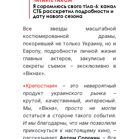
Я соромлюсь свого тіла-6: канал
СТБ расскретил подробности и
дату нового сезона
Все звезды масштабной
костюмированной драмы,
покорившей не только Украину, но и
Европу, подробности личной жизни
главных актеров, закулисье и
секреты съемок – эксклюзивно в
«Вікнах».
«
Крепостная
» – это невероятный
продукт украинского рынка –
крутой, качественный, интересный.
Мы, «Вікна», просто не могли
остаться в стороне такого события.
И мы благодарны, что нам позволили
прикоснуться к настоящему кино, –
рассказывает
Артем Сорокин
. – Все