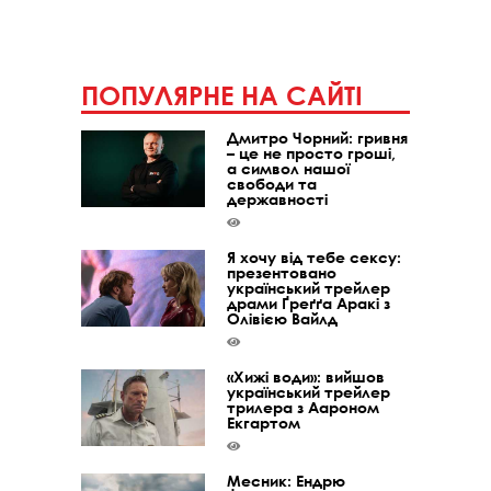
ПОПУЛЯРНЕ НА САЙТІ
Дмитро Чорний: гривня
– це не просто гроші,
а символ нашої
свободи та
державності
Я хочу від тебе сексу:
презентовано
український трейлер
драми Ґреґґа Аракі з
Олівією Вайлд
«Хижі води»: вийшов
український трейлер
трилера з Аароном
Екгартом
Месник: Ендрю