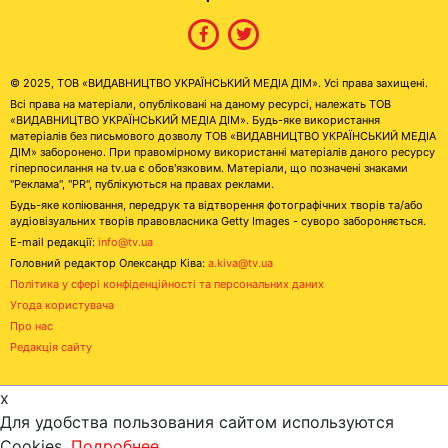
© 2025, ТОВ «ВИДАВНИЦТВО УКРАЇНСЬКИЙ МЕДІА ДІМ». Усі права захищені.
Всі права на матеріали, опубліковані на даному ресурсі, належать ТОВ
«ВИДАВНИЦТВО УКРАЇНСЬКИЙ МЕДІА ДІМ». Будь-яке використання
матеріалів без письмового дозволу ТОВ «ВИДАВНИЦТВО УКРАЇНСЬКИЙ МЕДІА
ДІМ» заборонено. При правомірному використанні матеріалів даного ресурсу
гіперпосилання на tv.ua є обов'язковим. Матеріали, що позначені знаками
"Реклама", "PR", публікуються на правах реклами.
Будь-яке копіювання, передрук та відтворення фотографічних творів та/або
аудіовізуальних творів правовласника Getty Images - суворо забороняється.
E-mail редакції:
info@tv.ua
Головний редактор Олександр Ківа:
a.kiva@tv.ua
Політика у сфері конфіденційності та персональних даних
Угода користувача
Про нас
Редакція сайту
x
Для удобства пользования сайтом используются
Cookies.
Подробнее...