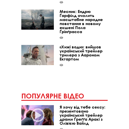
Месник: Ендрю
Ґарфілд очолить
масштабне народне
повстання в новому
екшені Пола
Ґрінґрасса
«Хижі води»: вийшов
український трейлер
трилера з Аароном
Екгартом
ПОПУЛЯРНЕ ВІДЕО
Я хочу від тебе сексу:
презентовано
український трейлер
драми Ґреґґа Аракі з
Олівією Вайлд