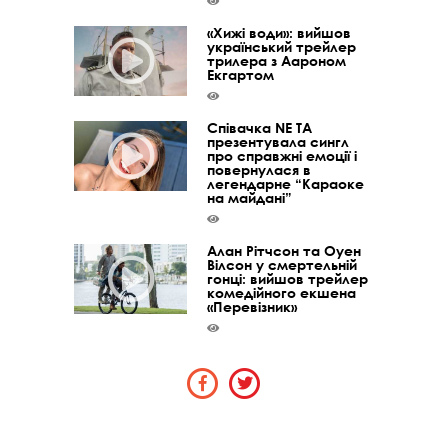
«Хижі води»: вийшов
український трейлер
трилера з Аароном
Екгартом
Співачка NE TA
презентувала сингл
про справжні емоції і
повернулася в
легендарне “Караоке
на майдані”
Алан Рітчсон та Оуен
Вілсон у смертельній
гонці: вийшов трейлер
комедійного екшена
«Перевізник»