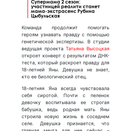
Супермама 2 сезон:
участницей реалити станет
мама-экстрасенс Рубина
Цыбульская
Команда продолжит помогать
героям узнавать правду с помощью
генетической экспертизы. В студии
ведущая проекта
Татьяна Высоцкая
откроет конверт с результатом ДНК-
теста, который раскроет правду для
18-летней Яны. Девушка не знает,
кто ее биологический отец.
18-летняя Яна всегда чувствовала
себя сиротой. Почти с пеленок
девочку воспитывала ее строгая
бабушка, ведь родная мать Яны
строила новую жизнь в соседнем
селе. Девушка признается, что
главная мечта для нее сейчас –