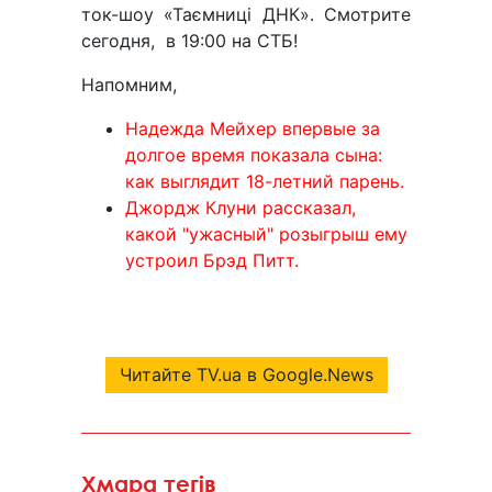
ток-шоу «Таємниці ДНК». Смотрите
сегодня, в 19:00 на СТБ!
Напомним,
Надежда Мейхер впервые за
долгое время показала сына:
как выглядит 18-летний парень.
Джордж Клуни рассказал,
какой "ужасный" розыгрыш ему
устроил Брэд Питт.
Читайте TV.ua в Google.News
Хмара тегів