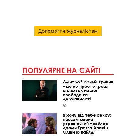
Допомогти журналістам
ПОПУЛЯРНЕ НА САЙТІ
Дмитро Чорний: гривня
– це не просто гроші,
а символ нашої
свободи та
державності
Я хочу від тебе сексу:
презентовано
український трейлер
драми Ґреґґа Аракі з
Олівією Вайлд