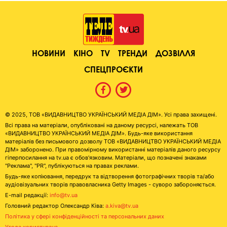
НОВИНИ
КІНО
TV
ТРЕНДИ
ДОЗВІЛЛЯ
СПЕЦПРОЄКТИ
© 2025, ТОВ «ВИДАВНИЦТВО УКРАЇНСЬКИЙ МЕДІА ДІМ». Усі права захищені.
Всі права на матеріали, опубліковані на даному ресурсі, належать ТОВ
«ВИДАВНИЦТВО УКРАЇНСЬКИЙ МЕДІА ДІМ». Будь-яке використання
матеріалів без письмового дозволу ТОВ «ВИДАВНИЦТВО УКРАЇНСЬКИЙ МЕДІА
ДІМ» заборонено. При правомірному використанні матеріалів даного ресурсу
гіперпосилання на tv.ua є обов'язковим. Матеріали, що позначені знаками
"Реклама", "PR", публікуються на правах реклами.
Будь-яке копіювання, передрук та відтворення фотографічних творів та/або
аудіовізуальних творів правовласника Getty Images - суворо забороняється.
E-mail редакції:
info@tv.ua
Головний редактор Олександр Ківа:
a.kiva@tv.ua
Політика у сфері конфіденційності та персональних даних
Угода користувача