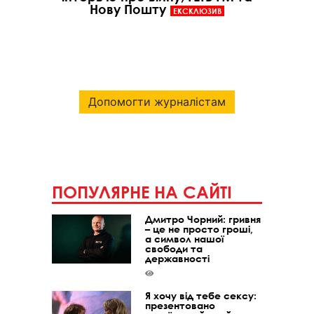
Нову Пошту
ЕКСКЛЮЗИВ
Допомогти журналістам
ПОПУЛЯРНЕ НА САЙТІ
Дмитро Чорний: гривня
– це не просто гроші,
а символ нашої
свободи та
державності
Я хочу від тебе сексу:
презентовано