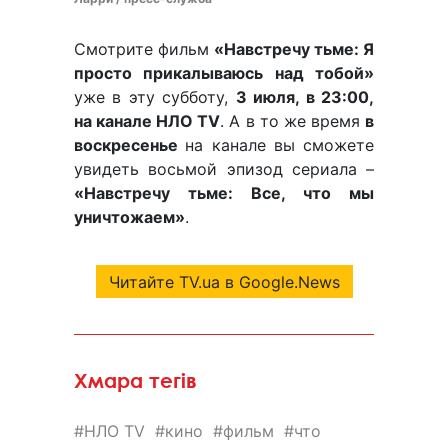
Смотрите фильм
«Навстречу тьме: Я
просто прикалываюсь над тобой»
уже в эту субботу,
3 июля, в 23:00,
на канале НЛО TV
. А в то же время
в
воскресенье
на канале вы сможете
увидеть восьмой эпизод сериала –
«Навстречу тьме: Все, что мы
уничтожаем»
.
Читайте TV.ua в Google.News
Хмара тегів
НЛО TV
кино
фильм
что