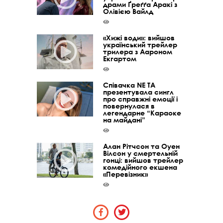
драми Ґреґґа Аракі з
Олівією Вайлд
«Хижі води»: вийшов
український трейлер
трилера з Аароном
Екгартом
Співачка NE TA
презентувала сингл
про справжні емоції і
повернулася в
легендарне “Караоке
на майдані”
Алан Рітчсон та Оуен
Вілсон у смертельній
гонці: вийшов трейлер
комедійного екшена
«Перевізник»