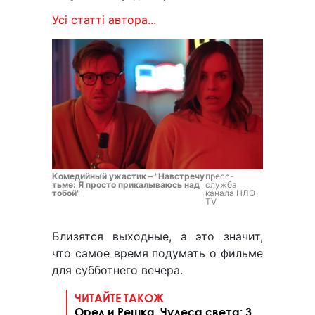
Усі статті автора...
Комедийный ужастик – "Навстречу
пресс-
тьме: Я просто прикалываюсь над
служба
тобой"
канала НЛО
TV
Близятся выходные, а это значит,
что самое время подумать о фильме
для субботнего вечера.
ЧИТАЙТЕ ТАКОЖ
Орел и Решка. Чудеса света: 3