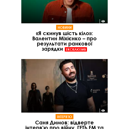
НОВИНИ
«Я скинув шість кіло»:
Валентин Міхієнко – про
результати ранкової
зарядки
ЕКСКЛЮЗИВ
ІНТЕРВ'Ю
Саня Димов: відверте
інтерв'ю про війну, ГЕТЬ FM та