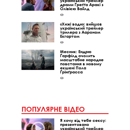
український трейлер
драми Ґреґґа Аракі з
Олівією Вайлд
«Хижі води»: вийшов
український трейлер
трилера з Аароном
Екгартом
Месник: Ендрю
Ґарфілд очолить
масштабне народне
повстання в новому
екшені Пола
Ґрінґрасса
ПОПУЛЯРНЕ ВІДЕО
Я хочу від тебе сексу:
презентовано
український трейлер