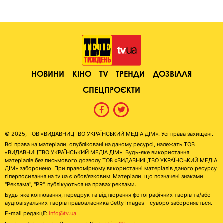
НОВИНИ
КІНО
TV
ТРЕНДИ
ДОЗВІЛЛЯ
СПЕЦПРОЄКТИ
© 2025, ТОВ «ВИДАВНИЦТВО УКРАЇНСЬКИЙ МЕДІА ДІМ». Усі права захищені.
Всі права на матеріали, опубліковані на даному ресурсі, належать ТОВ
«ВИДАВНИЦТВО УКРАЇНСЬКИЙ МЕДІА ДІМ». Будь-яке використання
матеріалів без письмового дозволу ТОВ «ВИДАВНИЦТВО УКРАЇНСЬКИЙ МЕДІА
ДІМ» заборонено. При правомірному використанні матеріалів даного ресурсу
гіперпосилання на tv.ua є обов'язковим. Матеріали, що позначені знаками
"Реклама", "PR", публікуються на правах реклами.
Будь-яке копіювання, передрук та відтворення фотографічних творів та/або
аудіовізуальних творів правовласника Getty Images - суворо забороняється.
E-mail редакції:
info@tv.ua