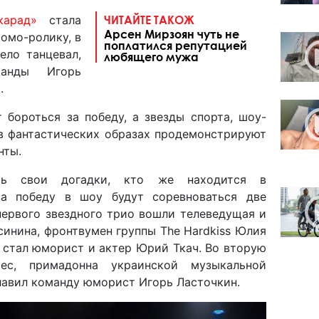
карад»
стала
ЧИТАЙТЕ ТАКОЖ
Арсен Мирзоян чуть не
омо-ролику, в
поплатился репутацией
ело танцевал,
любящего мужа
анды Игорь
м.
 бороться за победу, а звезды спорта, шоу-
 в фантастических образах продемонстрируют
нты.
ть свои догадки, кто же находится в
за победу в шоу будут соревноваться две
первого звездного трио вошли телеведущая и
инина, фронтвумен группы The Hardkiss Юлия
 стал юморист и актер Юрий Ткач. Во вторую
ес, примадонна украинской музыкальной
лавил команду юморист Игорь Ласточкин.