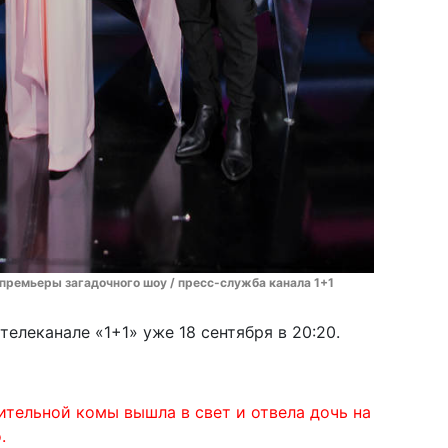
 премьеры загадочного шоу / пресс-служба канала 1+1
елеканале «1+1» уже 18 сентября в 20:20.
тельной комы вышла в свет и отвела дочь на
.