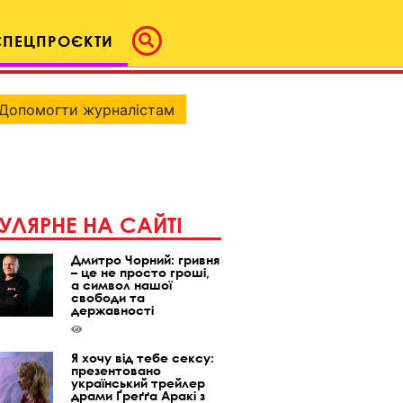
СПЕЦПРОЄКТИ
Допомогти журналістам
УЛЯРНЕ НА САЙТІ
Дмитро Чорний: гривня
– це не просто гроші,
а символ нашої
свободи та
державності
Я хочу від тебе сексу:
презентовано
український трейлер
драми Ґреґґа Аракі з