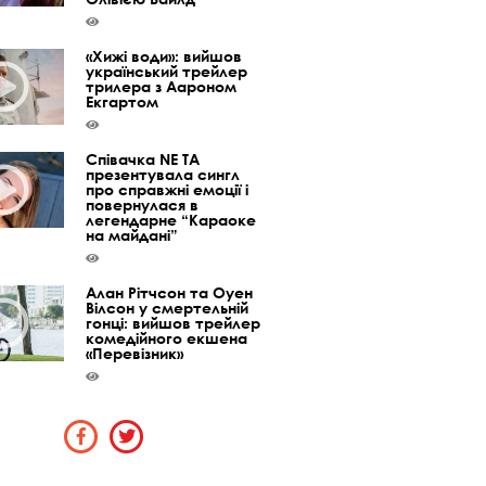
«Хижі води»: вийшов
український трейлер
трилера з Аароном
Екгартом
Співачка NE TA
презентувала сингл
про справжні емоції і
повернулася в
легендарне “Караоке
на майдані”
Алан Рітчсон та Оуен
Вілсон у смертельній
гонці: вийшов трейлер
комедійного екшена
«Перевізник»