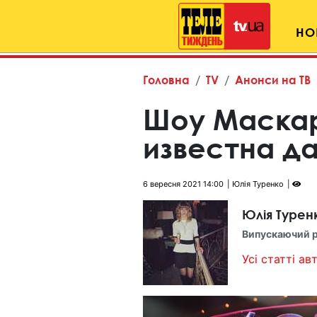
НО
Головна
TV
Анонси на ТВ
Шоу Маскар
известна д
6 вересня 2021 14:00
Юлія Туренко
Юлія Турен
Випускаючий 
Усі статті авт