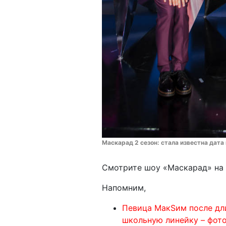
Маскарад 2 сезон: стала известна дата
Смотрите шоу «Маскарад» на т
Напомним,
Певица МакSим после дли
школьную линейку – фото