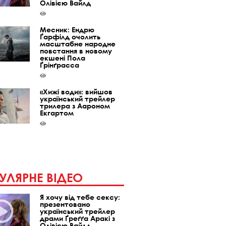
Олівією Вайлд
Месник: Ендрю
Ґарфілд очолить
масштабне народне
повстання в новому
екшені Пола
Ґрінґрасса
«Хижі води»: вийшов
український трейлер
трилера з Аароном
Екгартом
УЛЯРНЕ ВІДЕО
Я хочу від тебе сексу:
презентовано
український трейлер
драми Ґреґґа Аракі з
Олівією Вайлд