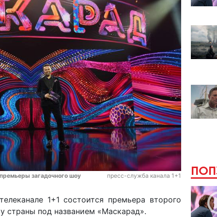
ПОП
а премьеры загадочного шоу
пресс-служба канала 1+1
 телеканале 1+1 состоится премьера второго
оу страны под названием «Маскарад».