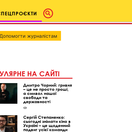
СПЕЦПРОЄКТИ
Допомогти журналістам
УЛЯРНЕ НА САЙТІ
Дмитро Чорний: гривня
– це не просто гроші,
а символ нашої
свободи та
державності
Сергій Степаненко:
сьогодні знімати кіно в
Україні – це щоденний
подвиг усієї команди