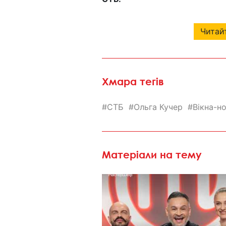
Читайт
Хмара тегів
СТБ
Ольга Кучер
Вікна-н
Матеріали на тему