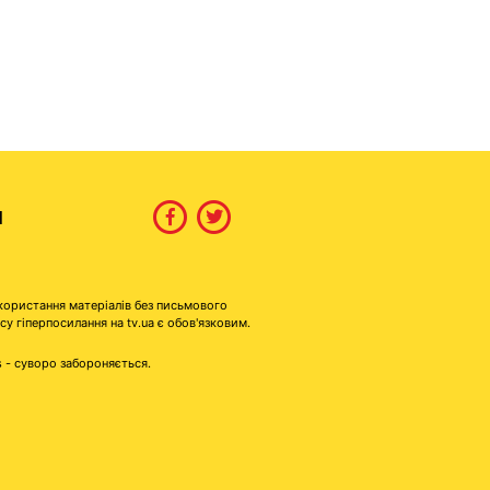
И
користання матеріалів без письмового
гіперпосилання на tv.ua є обов'язковим.
s - суворо забороняється.