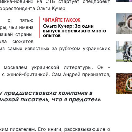
Вікна-новини» на СТБ стартует спецпроект
орреспондента Ольги Кучер.
тся с пятью
ЧИТАЙТЕ ТАКОЖ
Ольга Кучер: За один
ры, чьи имена
выпуск переживаю много
нашей страны.
опытов
кла сюжетов
 из самых известных за рубежом украинских
 москалем украинской литературы. Он –
 с женой-британкой. Сам Андрей признается,
у предшествовала компания в
плохой писатель, что я предатель
ким писателем. Его книги, рассказывающие о