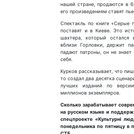
нашей стране, продаются в 6
его произведениям ставят пье
Спектакль по книге «Серые 
поставят и в Киеве. Это ис
шахтера, который остался 
вблизи Горловки, держит па
падают патроны, он не знает 
себя.
Курков рассказывает, что пиш
то создал два десятка сценар
лучших изданий по верси
миллионов экземпляров.
Сколько зарабатывает совре
на русском языке и поддерж
спецпроекте «Культурні лю
понедельника по пятницу в п
СТБ.