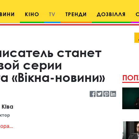
ВИНИ
КІНО
TV
ТРЕНДИ
ДОЗВІЛЛЯ
писатель станет
вой серии
а «Вікна-новини»
ПОП
 КІва
ктор
ора...