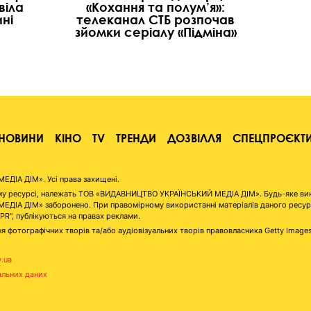
віла
«Кохання та полум’я»:
ні
телеканал СТБ розпочав
зйомки серіалу «Підміна»
НОВИНИ
КІНО
TV
ТРЕНДИ
ДОЗВІЛЛЯ
СПЕЦПРОЄКТ
ІА ДІМ». Усі права захищені.
аному ресурсі, належать ТОВ «ВИДАВНИЦТВО УКРАЇНСЬКИЙ МЕДІА ДІМ». Будь-яке ви
А ДІМ» заборонено. При правомірному використанні матеріалів даного ресурсу 
"PR", публікуються на правах реклами.
я фотографічних творів та/або аудіовізуальних творів правовласника Getty Image
v.ua
альних даних