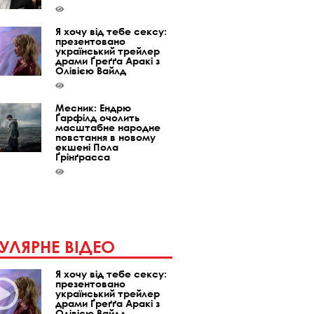
Я хочу від тебе сексу:
презентовано
український трейлер
драми Ґреґґа Аракі з
Олівією Вайлд
Месник: Ендрю
Ґарфілд очолить
масштабне народне
повстання в новому
екшені Пола
Ґрінґрасса
УЛЯРНЕ ВІДЕО
Я хочу від тебе сексу:
презентовано
український трейлер
драми Ґреґґа Аракі з
Олівією Вайлд