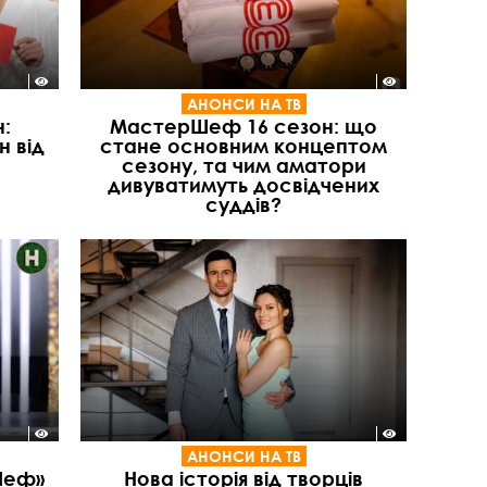
АНОНСИ НА ТВ
:
МастерШеф 16 сезон: що
н від
стане основним концептом
сезону, та чим аматори
дивуватимуть досвідчених
суддів?
АНОНСИ НА ТВ
Шеф»
Нова історія від творців