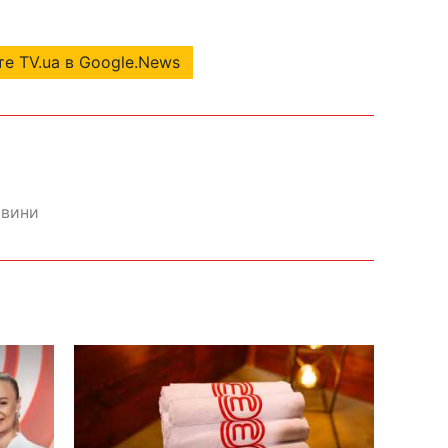
е TV.ua в Google.News
овини