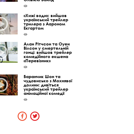
«Хижі води»: вийшов
український трейлер
трилера з Аароном
Екгартом
Алан Рітчсон та Оуен
Вілсон у смертельній
гонці: вийшов трейлер
комедійного екшена
«Перевізник»
Баранчик Шон та
чудовисько з Мохнявої
долини: дивіться
український трейлер
анімаційної комедії