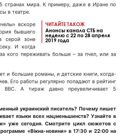
5 странах мира. К примеру, даже в Иране по
сы в театре.
пчелы» вскоре
ЧИТАЙТЕ ТАКОЖ
Анонсы канала СТБ на
тория бывшего
неделю с 22 по 28 апреля
в серой зоне
2019 года
секу. И когда
за кого переживать больше – за пчел, или за
ет и большие романы, и детские книги, когда-
иев. Его работы регулярно попадают в рейтинг
и BBC. А тираж давно преувеличивает 5
менный украинский писатель? Почему пишет
ивает языки всех нацменьшинств? Узнайте в
ди» уже сегодня. Смотрите цикл сюжетов с
рограмме «Вікна-новини» в 17:30 и 22:00 на