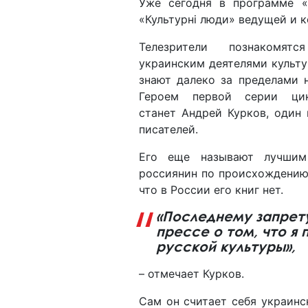
Уже сегодня в программе «
«Культурні люди» ведущей и к
Телезрители познакомя
украинским деятелями культу
знают далеко за пределами 
Героем первой серии ци
станет Андрей Курков, один
писателей.
Его еще называют лучшим
россиянин по происхождению
что в России его книг нет.
«Последнему запрет
прессе о том, что я 
русской культуры»,
– отмечает Курков.
Сам он считает себя украинс