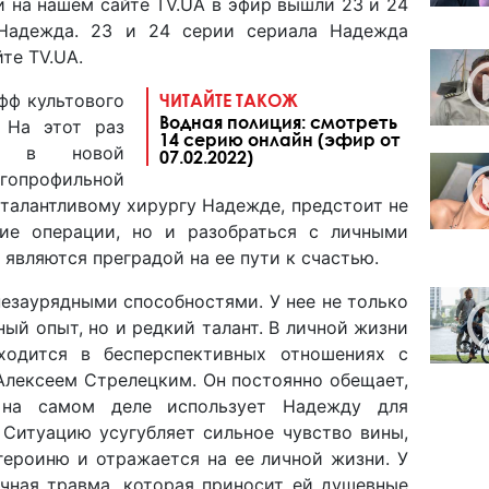
и на нашем сайте TV.UA в эфир вышли 23 и 24
Надежда. 23 и 24 серии сериала Надежда
те TV.UA.
фф культового
ЧИТАЙТЕ ТАКОЖ
Водная полиция: смотреть
 На этот раз
14 серию онлайн (эфир от
ся в новой
07.02.2022)
гопрофильной
, талантливому хирургу Надежде, предстоит не
ие операции, но и разобраться с личными
являются преградой на ее пути к счастью.
незаурядными способностями. У нее не только
ый опыт, но и редкий талант. В личной жизни
ходится в бесперспективных отношениях с
Алексеем Стрелецким. Он постоянно обещает,
 на самом деле использует Надежду для
 Ситуацию усугубляет сильное чувство вины,
героиню и отражается на ее личной жизни. У
ичная травма, которая приносит ей душевные