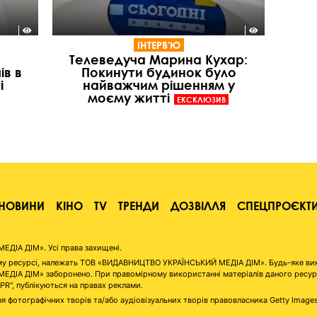
ІНТЕРВ'Ю
Телеведуча Марина Кухар:
ів в
Покинути будинок було
і
найважчим рішенням у
моєму житті
ЕКСКЛЮЗИВ
НОВИНИ
КІНО
TV
ТРЕНДИ
ДОЗВІЛЛЯ
СПЕЦПРОЄКТ
ІА ДІМ». Усі права захищені.
аному ресурсі, належать ТОВ «ВИДАВНИЦТВО УКРАЇНСЬКИЙ МЕДІА ДІМ». Будь-яке ви
А ДІМ» заборонено. При правомірному використанні матеріалів даного ресурсу 
"PR", публікуються на правах реклами.
я фотографічних творів та/або аудіовізуальних творів правовласника Getty Image