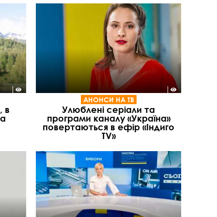
АНОНСИ НА ТВ
 в
Улюблені серіали та
са
програми каналу «Україна»
повертаються в ефір «Індиго
TV»