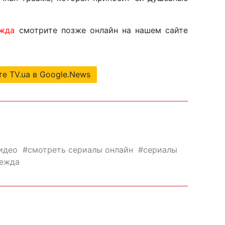
жда
смотрите позже онлайн на нашем сайте
е TV.ua в Google.News
идео
смотреть сериалы онлайн
сериалы
дежда