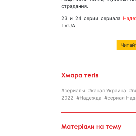
страдания.
23 и 24 серии сериала
Наде
TV.UA.
Читайт
Хмара тегів
сериалы
канал Украина
в
2022
Надежда
сериал На
Матеріали на тему