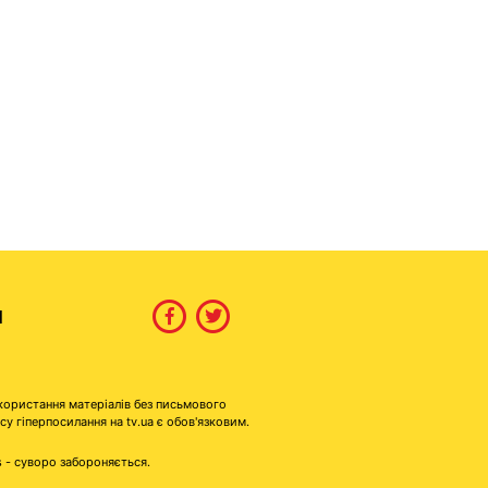
И
користання матеріалів без письмового
гіперпосилання на tv.ua є обов'язковим.
s - суворо забороняється.