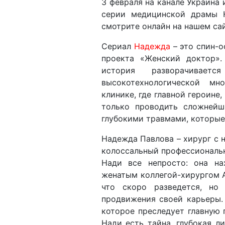
3 февраля на канале Украина 
серии медицинской драмы 
смотрите онлайн на нашем сай
Сериал
Надежда
– это спин-о
проекта «Женский доктор».
история разворачивает
высокотехнологической мно
клинике, где главной героине
только проводить сложнейш
глубокими травмами, которые 
Надежда Павлова – хирург с 
колоссальный профессиональн
Нади все непросто: она на
женатым коллегой-хирургом 
что скоро разведется, но
продвижения своей карьеры.
которое преследует главную 
Нади есть тайна, глубокая л