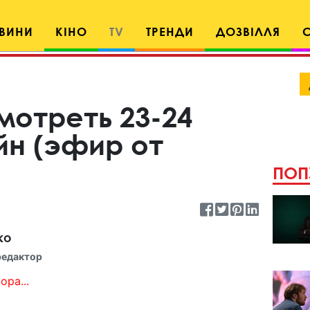
ВИНИ
КІНО
TV
ТРЕНДИ
ДОЗВІЛЛЯ
мотреть 23-24
йн (эфир от
ПОП
ко
редактор
ора...