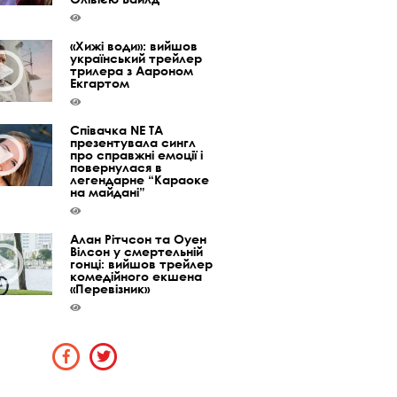
«Хижі води»: вийшов
український трейлер
трилера з Аароном
Екгартом
Співачка NE TA
презентувала сингл
про справжні емоції і
повернулася в
легендарне “Караоке
на майдані”
Алан Рітчсон та Оуен
Вілсон у смертельній
гонці: вийшов трейлер
комедійного екшена
«Перевізник»