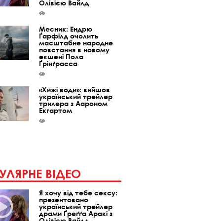
Олівією Вайлд
Месник: Ендрю
Ґарфілд очолить
масштабне народне
повстання в новому
екшені Пола
Ґрінґрасса
«Хижі води»: вийшов
український трейлер
трилера з Аароном
Екгартом
УЛЯРНЕ ВІДЕО
Я хочу від тебе сексу:
презентовано
український трейлер
драми Ґреґґа Аракі з
Олівією Вайлд