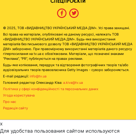
СПЕЦПРОЄКТИ
© 2025, ТОВ «ВИДАВНИЦТВО УКРАЇНСЬКИЙ МЕДІА ДІМ». Усі права захищені.
Всі права на матеріали, опубліковані на даному ресурсі, належать ТОВ
«ВИДАВНИЦТВО УКРАЇНСЬКИЙ МЕДІА ДІМ». Будь-яке використання
матеріалів без письмового дозволу ТОВ «ВИДАВНИЦТВО УКРАЇНСЬКИЙ МЕДІА
ДІМ» заборонено. При правомірному використанні матеріалів даного ресурсу
гіперпосилання на tv.ua є обов'язковим. Матеріали, що позначені знаками
"Реклама", "PR", публікуються на правах реклами.
Будь-яке копіювання, передрук та відтворення фотографічних творів та/або
аудіовізуальних творів правовласника Getty Images - суворо забороняється.
E-mail редакції:
info@tv.ua
Головний редактор Олександр Ківа:
a.kiva@tv.ua
Політика у сфері конфіденційності та персональних даних
Угода користувача
Про нас
Редакція сайту
x
Для удобства пользования сайтом используются