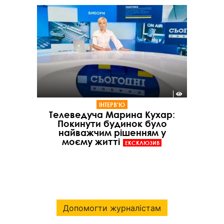
ІНТЕРВ'Ю
Телеведуча Марина Кухар:
Покинути будинок було
найважчим рішенням у
моєму житті
ЕКСКЛЮЗИВ
Допомогти журналістам