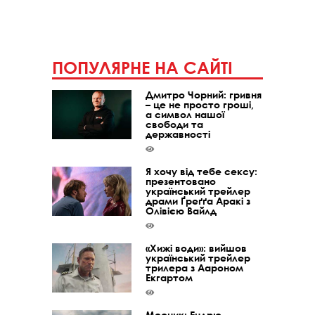
ПОПУЛЯРНЕ НА САЙТІ
Дмитро Чорний: гривня
– це не просто гроші,
а символ нашої
свободи та
державності
Я хочу від тебе сексу:
презентовано
український трейлер
драми Ґреґґа Аракі з
Олівією Вайлд
«Хижі води»: вийшов
український трейлер
трилера з Аароном
Екгартом
Месник: Ендрю