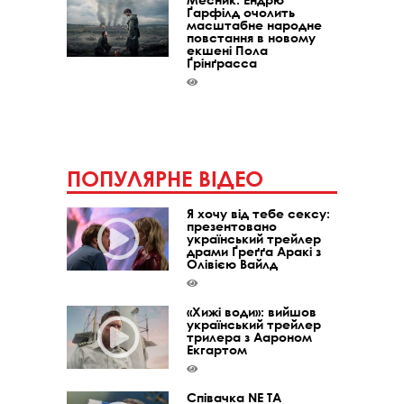
Ґарфілд очолить
масштабне народне
повстання в новому
екшені Пола
Ґрінґрасса
ПОПУЛЯРНЕ ВІДЕО
Я хочу від тебе сексу:
презентовано
український трейлер
драми Ґреґґа Аракі з
Олівією Вайлд
«Хижі води»: вийшов
український трейлер
трилера з Аароном
Екгартом
Співачка NE TA