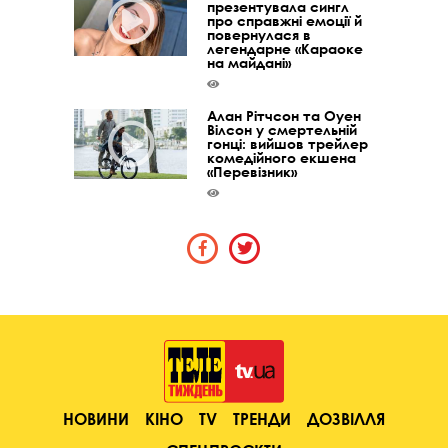
презентувала сингл
про справжні емоції й
повернулася в
легендарне «Караоке
на майдані»
Алан Рітчсон та Оуен
Вілсон у смертельній
гонці: вийшов трейлер
комедійного екшена
«Перевізник»
НОВИНИ
КІНО
TV
ТРЕНДИ
ДОЗВІЛЛЯ