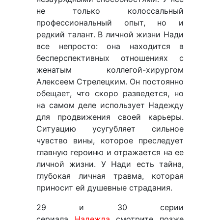
не только колоссальный
профессиональный опыт, но и
редкий талант. В личной жизни Нади
все непросто: она находится в
бесперспективных отношениях с
женатым коллегой-хирургом
Алексеем Стрелецким. Он постоянно
обещает, что скоро разведется, но
на самом деле использует Надежду
для продвижения своей карьеры.
Ситуацию усугубляет сильное
чувство вины, которое преследует
главную героиню и отражается на ее
личной жизни. У Нади есть тайна,
глубокая личная травма, которая
приносит ей душевные страдания.
29 и 30 серии
сериала
Надежда
смотрите позже