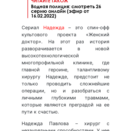
ЧИТАЙТЕ ТАКОЖ
Водная полиция: смотреть 26
серию онлайн (эфир от
16.02.2022)
Сериал
Надежда
– это спин-офф
культового проекта «Женский
доктор». На этот раз история
разворачивается в новой
высокотехнологической
многопрофильной клинике, где
главной героине, талантливому
хирургу Надежде, предстоит не
только проводить сложнейшие
операции, но и разобраться с
личными глубокими травмами,
которые являются преградой на ее
пути к счастью.
Надежда Павлова – хирург с
незаурядными способностями. У нее