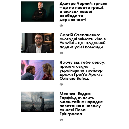
Дмитро Чорний: гривня
– це не просто гроші,
а символ нашої
свободи та
державності
Сергій Степаненко:
сьогодні знімати кіно в
Україні – це щоденний
подвиг усієї команди
Я хочу від тебе сексу:
презентовано
український трейлер
драми Ґреґґа Аракі з
Олівією Вайлд
Месник: Ендрю
Ґарфілд очолить
масштабне народне
повстання в новому
екшені Пола
Ґрінґрасса