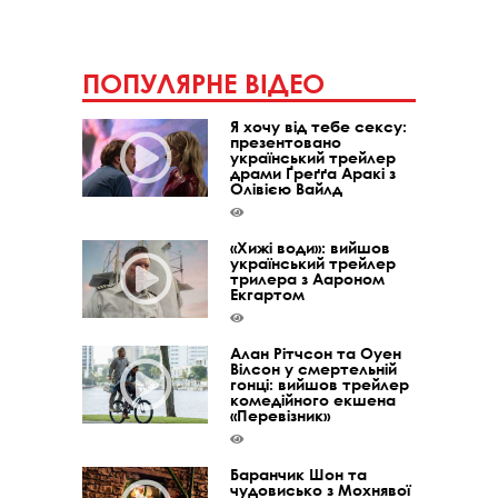
ПОПУЛЯРНЕ ВІДЕО
Я хочу від тебе сексу:
презентовано
український трейлер
драми Ґреґґа Аракі з
Олівією Вайлд
«Хижі води»: вийшов
український трейлер
трилера з Аароном
Екгартом
Алан Рітчсон та Оуен
Вілсон у смертельній
гонці: вийшов трейлер
комедійного екшена
«Перевізник»
Баранчик Шон та
чудовисько з Мохнявої