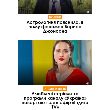
НОВИНИ
Астрологиня пояснила, в
чому феномен Бориса
Джонсона
АНОНСИ НА ТВ
Улюблені серіали та
програми каналу «Україна»
повертаються в ефір «Індиго
TV»