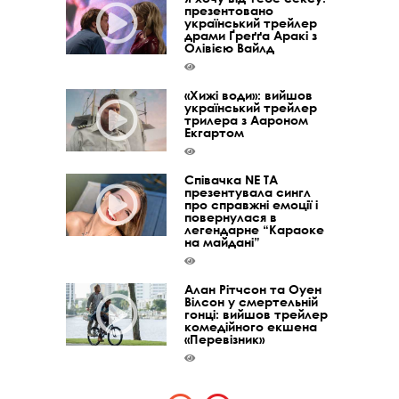
презентовано
український трейлер
драми Ґреґґа Аракі з
Олівією Вайлд
«Хижі води»: вийшов
український трейлер
трилера з Аароном
Екгартом
Співачка NE TA
презентувала сингл
про справжні емоції і
повернулася в
легендарне “Караоке
на майдані”
Алан Рітчсон та Оуен
Вілсон у смертельній
гонці: вийшов трейлер
комедійного екшена
«Перевізник»