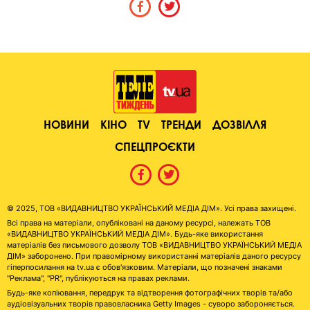
НОВИНИ
КІНО
TV
ТРЕНДИ
ДОЗВІЛЛЯ
СПЕЦПРОЄКТИ
© 2025, ТОВ «ВИДАВНИЦТВО УКРАЇНСЬКИЙ МЕДІА ДІМ». Усі права захищені.
Всі права на матеріали, опубліковані на даному ресурсі, належать ТОВ
«ВИДАВНИЦТВО УКРАЇНСЬКИЙ МЕДІА ДІМ». Будь-яке використання
матеріалів без письмового дозволу ТОВ «ВИДАВНИЦТВО УКРАЇНСЬКИЙ МЕДІА
ДІМ» заборонено. При правомірному використанні матеріалів даного ресурсу
гіперпосилання на tv.ua є обов'язковим. Матеріали, що позначені знаками
"Реклама", "PR", публікуються на правах реклами.
Будь-яке копіювання, передрук та відтворення фотографічних творів та/або
аудіовізуальних творів правовласника Getty Images - суворо забороняється.