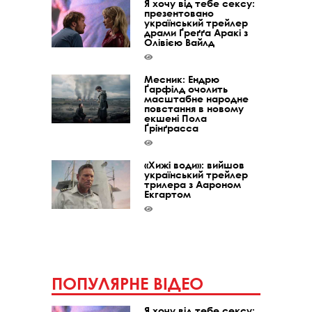
Я хочу від тебе сексу:
презентовано
український трейлер
драми Ґреґґа Аракі з
Олівією Вайлд
Месник: Ендрю
Ґарфілд очолить
масштабне народне
повстання в новому
екшені Пола
Ґрінґрасса
«Хижі води»: вийшов
український трейлер
трилера з Аароном
Екгартом
ПОПУЛЯРНЕ ВІДЕО
Я хочу від тебе сексу: