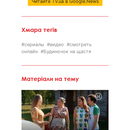
Читайте TV.ua в Google.News
Хмара тегів
сериалы
видео
смотреть
онлайн
Будиночок на щастя
Матеріали на тему