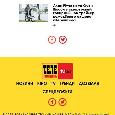
Алан Рітчсон та Оуен
Вілсон у смертельній
гонці: вийшов трейлер
комедійного екшена
«Перевізник»
НОВИНИ
КІНО
TV
ТРЕНДИ
ДОЗВІЛЛЯ
СПЕЦПРОЄКТИ
© 2025, ТОВ «ВИДАВНИЦТВО УКРАЇНСЬКИЙ МЕДІА ДІМ». Усі права захищені.