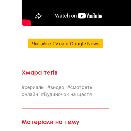
Читайте TV.ua в Google.News
Хмара тегів
сериалы
видео
смотреть
онлайн
Будиночок на щастя
Матеріали на тему