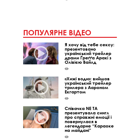
ПОПУЛЯРНЕ ВІДЕО
Я хочу від тебе сексу:
презентовано
український трейлер
драми Ґреґґа Аракі з
Олівією Вайлд
«Хижі води»: вийшов
український трейлер
трилера з Аароном
Екгартом
Співачка NE TA
презентувала сингл
про справжні емоції і
повернулася в
легендарне “Караоке
на майдані”