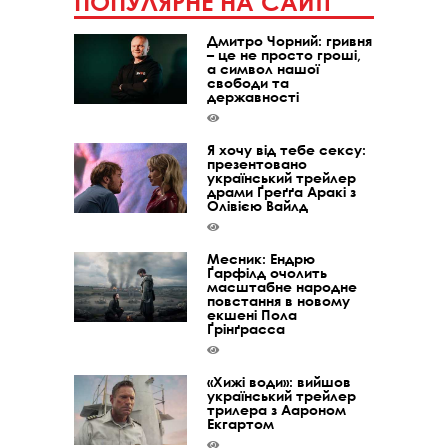
ПОПУЛЯРНЕ НА САЙТІ
Дмитро Чорний: гривня
– це не просто гроші,
а символ нашої
свободи та
державності
Я хочу від тебе сексу:
презентовано
український трейлер
драми Ґреґґа Аракі з
Олівією Вайлд
Месник: Ендрю
Ґарфілд очолить
масштабне народне
повстання в новому
екшені Пола
Ґрінґрасса
«Хижі води»: вийшов
український трейлер
трилера з Аароном
Екгартом