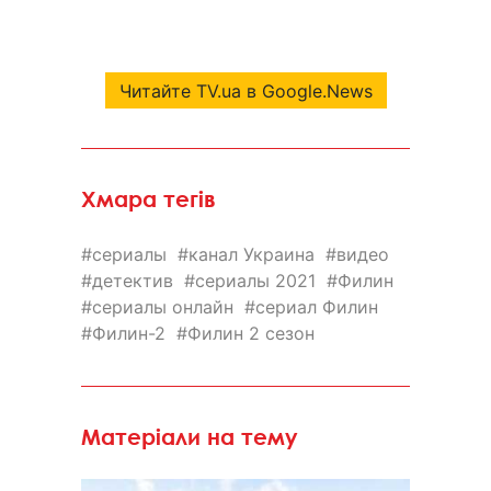
Читайте TV.ua в Google.News
Хмара тегів
сериалы
канал Украина
видео
детектив
сериалы 2021
Филин
сериалы онлайн
сериал Филин
Филин-2
Филин 2 сезон
Матеріали на тему