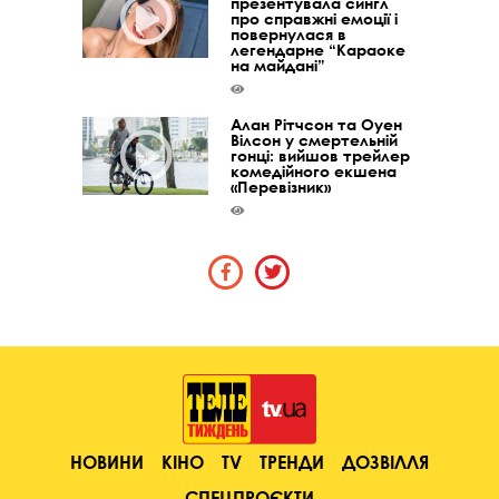
презентувала сингл
про справжні емоції і
повернулася в
легендарне “Караоке
на майдані”
Алан Рітчсон та Оуен
Вілсон у смертельній
гонці: вийшов трейлер
комедійного екшена
«Перевізник»
НОВИНИ
КІНО
TV
ТРЕНДИ
ДОЗВІЛЛЯ
СПЕЦПРОЄКТИ