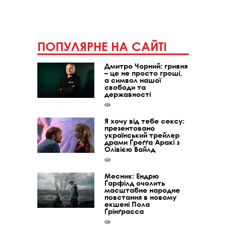
ПОПУЛЯРНЕ НА САЙТІ
Дмитро Чорний: гривня
– це не просто гроші,
а символ нашої
свободи та
державності
Я хочу від тебе сексу:
презентовано
український трейлер
драми Ґреґґа Аракі з
Олівією Вайлд
Месник: Ендрю
Ґарфілд очолить
масштабне народне
повстання в новому
екшені Пола
Ґрінґрасса