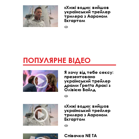
«Хижі води»: вийшов
український трейлер
трилера з Аароном
Екгартом
ПОПУЛЯРНЕ ВІДЕО
Я хочу від тебе сексу:
презентовано
український трейлер
драми Ґреґґа Аракі з
Олівією Вайлд
«Хижі води»: вийшов
український трейлер
трилера з Аароном
Екгартом
Співачка NE TA