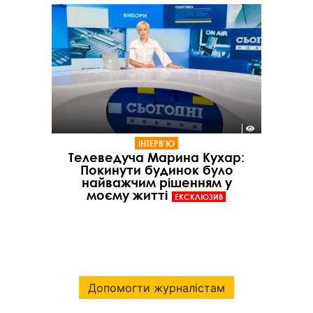
ІНТЕРВ'Ю
Телеведуча Марина Кухар:
Покинути будинок було
найважчим рішенням у
моєму житті
ЕКСКЛЮЗИВ
Допомогти журналістам