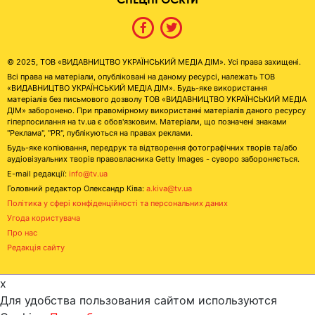
© 2025, ТОВ «ВИДАВНИЦТВО УКРАЇНСЬКИЙ МЕДІА ДІМ». Усі права захищені.
Всі права на матеріали, опубліковані на даному ресурсі, належать ТОВ
«ВИДАВНИЦТВО УКРАЇНСЬКИЙ МЕДІА ДІМ». Будь-яке використання
матеріалів без письмового дозволу ТОВ «ВИДАВНИЦТВО УКРАЇНСЬКИЙ МЕДІА
ДІМ» заборонено. При правомірному використанні матеріалів даного ресурсу
гіперпосилання на tv.ua є обов'язковим. Матеріали, що позначені знаками
"Реклама", "PR", публікуються на правах реклами.
Будь-яке копіювання, передрук та відтворення фотографічних творів та/або
аудіовізуальних творів правовласника Getty Images - суворо забороняється.
E-mail редакції:
info@tv.ua
Головний редактор Олександр Ківа:
a.kiva@tv.ua
Політика у сфері конфіденційності та персональних даних
Угода користувача
Про нас
Редакція сайту
x
Для удобства пользования сайтом используются