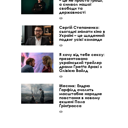
– це не просто гроші,
а символ нашої
свободи та
державності
Сергій Степаненко:
сьогодні знімати кіно в
Україні – це щоденний
подвиг усієї команди
Я хочу від тебе сексу:
презентовано
український трейлер
драми Ґреґґа Аракі з
Олівією Вайлд
Месник: Ендрю
Ґарфілд очолить
масштабне народне
повстання в новому
екшені Пола
Ґрінґрасса