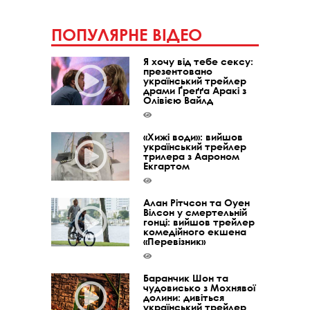
ПОПУЛЯРНЕ ВІДЕО
Я хочу від тебе сексу:
презентовано
український трейлер
драми Ґреґґа Аракі з
Олівією Вайлд
«Хижі води»: вийшов
український трейлер
трилера з Аароном
Екгартом
Алан Рітчсон та Оуен
Вілсон у смертельній
гонці: вийшов трейлер
комедійного екшена
«Перевізник»
Баранчик Шон та
чудовисько з Мохнявої
долини: дивіться
український трейлер