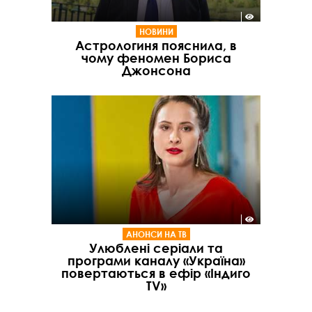
НОВИНИ
Астрологиня пояснила, в
чому феномен Бориса
Джонсона
АНОНСИ НА ТВ
Улюблені серіали та
програми каналу «Україна»
повертаються в ефір «Індиго
TV»