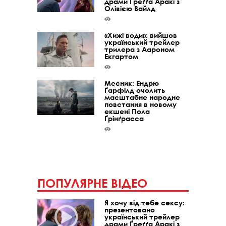
драми Ґреґґа Аракі з
Олівією Вайлд
«Хижі води»: вийшов
український трейлер
трилера з Аароном
Екгартом
Месник: Ендрю
Ґарфілд очолить
масштабне народне
повстання в новому
екшені Пола
Ґрінґрасса
ПОПУЛЯРНЕ ВІДЕО
Я хочу від тебе сексу:
презентовано
український трейлер
драми Ґреґґа Аракі з