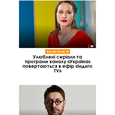
АНОНСИ НА ТВ
Улюблені серіали та
програми каналу «Україна»
повертаються в ефір «Індиго
TV»