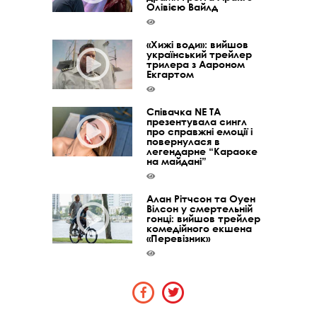
Олівією Вайлд
«Хижі води»: вийшов
український трейлер
трилера з Аароном
Екгартом
Співачка NE TA
презентувала сингл
про справжні емоції і
повернулася в
легендарне “Караоке
на майдані”
Алан Рітчсон та Оуен
Вілсон у смертельній
гонці: вийшов трейлер
комедійного екшена
«Перевізник»