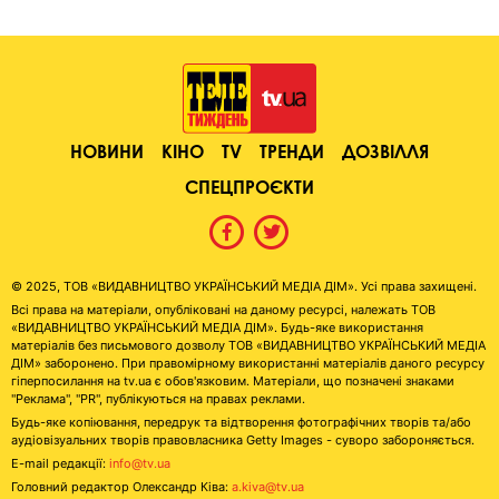
НОВИНИ
КІНО
TV
ТРЕНДИ
ДОЗВІЛЛЯ
СПЕЦПРОЄКТИ
© 2025, ТОВ «ВИДАВНИЦТВО УКРАЇНСЬКИЙ МЕДІА ДІМ». Усі права захищені.
Всі права на матеріали, опубліковані на даному ресурсі, належать ТОВ
«ВИДАВНИЦТВО УКРАЇНСЬКИЙ МЕДІА ДІМ». Будь-яке використання
матеріалів без письмового дозволу ТОВ «ВИДАВНИЦТВО УКРАЇНСЬКИЙ МЕДІА
ДІМ» заборонено. При правомірному використанні матеріалів даного ресурсу
гіперпосилання на tv.ua є обов'язковим. Матеріали, що позначені знаками
"Реклама", "PR", публікуються на правах реклами.
Будь-яке копіювання, передрук та відтворення фотографічних творів та/або
аудіовізуальних творів правовласника Getty Images - суворо забороняється.
E-mail редакції:
info@tv.ua
Головний редактор Олександр Ківа:
a.kiva@tv.ua