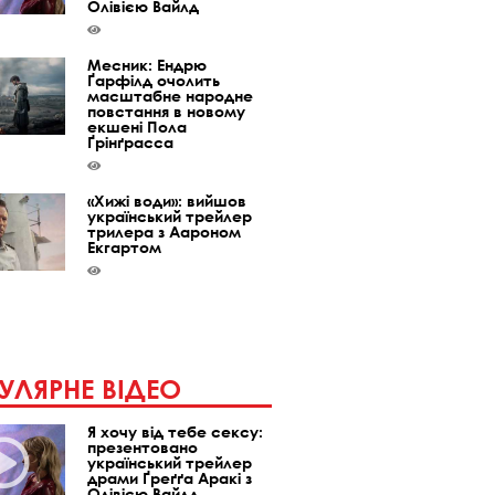
Олівією Вайлд
Месник: Ендрю
Ґарфілд очолить
масштабне народне
повстання в новому
екшені Пола
Ґрінґрасса
«Хижі води»: вийшов
український трейлер
трилера з Аароном
Екгартом
УЛЯРНЕ ВІДЕО
Я хочу від тебе сексу:
презентовано
український трейлер
драми Ґреґґа Аракі з
Олівією Вайлд