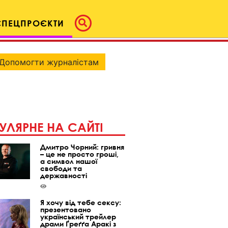
СПЕЦПРОЄКТИ
Допомогти журналістам
УЛЯРНЕ НА САЙТІ
Дмитро Чорний: гривня
– це не просто гроші,
а символ нашої
свободи та
державності
Я хочу від тебе сексу:
презентовано
український трейлер
драми Ґреґґа Аракі з