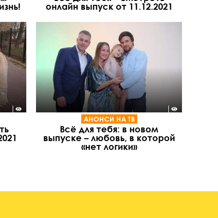
изнь!
онлайн выпуск от 11.12.2021
АНОНСИ НА ТВ
ть
Всё для тебя: в новом
2021
выпуске – любовь, в которой
«нет логики»