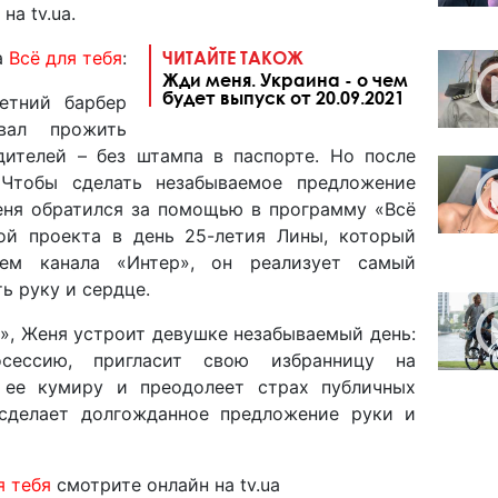
на tv.ua.
а
Всё для тебя
:
ЧИТАЙТЕ ТАКОЖ
Жди меня. Украина - о чем
будет выпуск от 20.09.2021
летний барбер
вал прожить
ителей – без штампа в паспорте. Но после
 Чтобы сделать незабываемое предложение
еня обратился за помощью в программу «Всё
ой проекта в день 25-летия Лины, который
ем канала «Интер», он реализует самый
ь руку и сердце.
», Женя устроит девушке незабываемый день:
осессию, пригласит свою избранницу на
 ее кумиру и преодолеет страх публичных
 сделает долгожданное предложение руки и
я тебя
смотрите онлайн на tv.ua