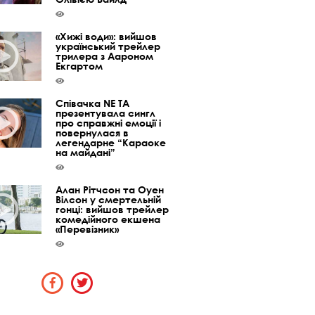
«Хижі води»: вийшов
український трейлер
трилера з Аароном
Екгартом
Співачка NE TA
презентувала сингл
про справжні емоції і
повернулася в
легендарне “Караоке
на майдані”
Алан Рітчсон та Оуен
Вілсон у смертельній
гонці: вийшов трейлер
комедійного екшена
«Перевізник»