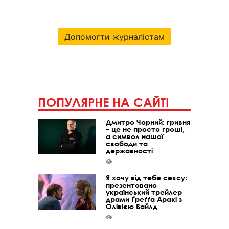
Допомогти журналістам
ПОПУЛЯРНЕ НА САЙТІ
Дмитро Чорний: гривня
– це не просто гроші,
а символ нашої
свободи та
державності
Я хочу від тебе сексу:
презентовано
український трейлер
драми Ґреґґа Аракі з
Олівією Вайлд