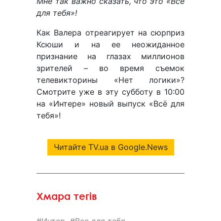
Мне так важно сказать, что это «Всё
для тебя»!
Как Валера отреагирует на сюрприз
Ксюши и на ее неожиданное
признание на глазах миллионов
зрителей – во время съемок
телевикторины «Нет логики»?
Смотрите уже в эту субботу в 10:00
на «Интере» новый выпуск «Всё для
тебя»!
Читайте TV.ua в Google.News
Хмара тегів
Интер
Все для тебя