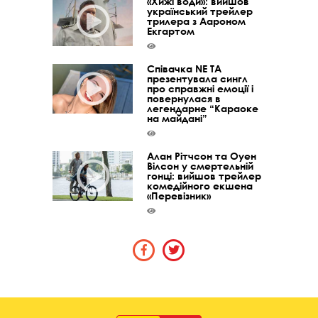
«Хижі води»: вийшов
український трейлер
трилера з Аароном
Екгартом
Співачка NE TA
презентувала сингл
про справжні емоції і
повернулася в
легендарне “Караоке
на майдані”
Алан Рітчсон та Оуен
Вілсон у смертельній
гонці: вийшов трейлер
комедійного екшена
«Перевізник»