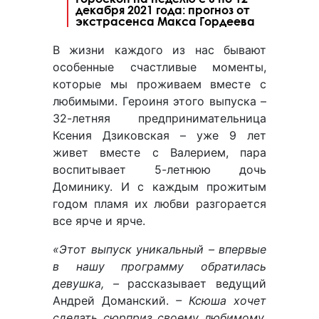
декабря 2021 года: прогноз от
экстрасенса Макса Гордеева
В жизни каждого из нас бывают
особенные счастливые моменты,
которые мы проживаем вместе с
любимыми. Героиня этого выпуска –
32-летняя предпринимательница
Ксения Дзиковская – уже 9 лет
живет вместе с Валерием, пара
воспитывает 5-летнюю дочь
Доминику. И с каждым прожитым
годом пламя их любви разгорается
все ярче и ярче.
«Этот выпуск уникальный – впервые
в нашу программу обратилась
девушка, –
рассказывает ведущий
Андрей Доманский.
– Ксюша хочет
сделать сюрприз своему любимому,