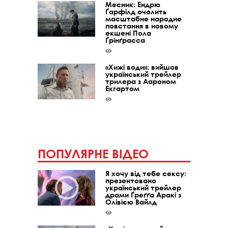
Месник: Ендрю
Ґарфілд очолить
масштабне народне
повстання в новому
екшені Пола
Ґрінґрасса
«Хижі води»: вийшов
український трейлер
трилера з Аароном
Екгартом
ПОПУЛЯРНЕ ВІДЕО
Я хочу від тебе сексу:
презентовано
український трейлер
драми Ґреґґа Аракі з
Олівією Вайлд