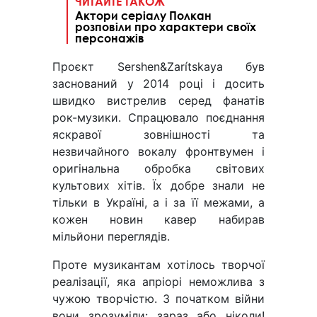
ЧИТАЙТЕ ТАКОЖ
Актори серіалу Полкан
розповіли про характери своїх
персонажів
Проєкт Sershen&Zarítskaya був
заснований у 2014 році і досить
швидко вистрелив серед фанатів
рок-музики. Спрацювало поєднання
яскравої зовнішності та
незвичайного вокалу фронтвумен і
оригінальна обробка світових
культових хітів. Їх добре знали не
тільки в Україні, а і за її межами, а
кожен новин кавер набирав
мільйони переглядів.
Проте музикантам хотілось творчої
реалізації, яка апріорі неможлива з
чужою творчістю. З початком війни
вони зрозуміли: зараз або ніколи!