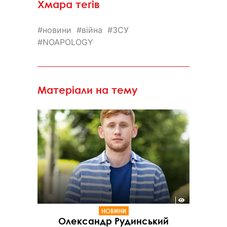
Хмара тегів
новини
війна
ЗСУ
NOAPOLOGY
Матеріали на тему
НОВИНИ
Олександр Рудинський