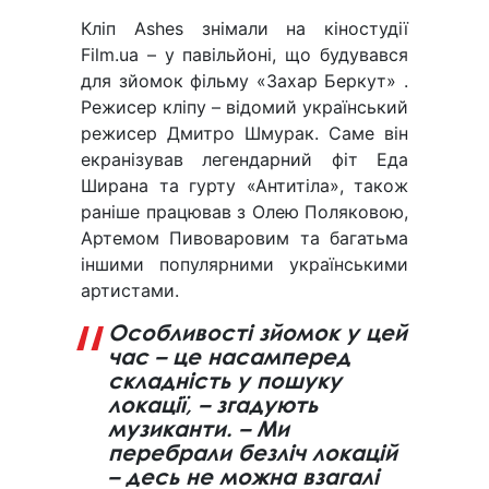
Кліп Ashes знімали на кіностудії
Film.ua – у павільйоні, що будувався
для зйомок фільму «Захар Беркут» .
Режисер кліпу – відомий український
режисер Дмитро Шмурак. Саме він
екранізував легендарний фіт Еда
Ширана та гурту «Антитіла», також
раніше працював з Олею Поляковою,
Артемом Пивоваровим та багатьма
іншими популярними українськими
артистами.
Особливості зйомок у цей
час – це насамперед
складність у пошуку
локації, – згадують
музиканти. – Ми
перебрали безліч локацій
– десь не можна взагалі