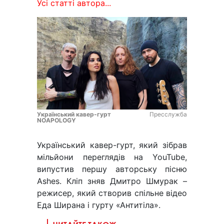
Усі статті автора...
Український кавер-гурт
Пресслужба
NOAPOLOGY
Український кавер-гурт, який зібрав
мільйони переглядів на YouTube,
випустив першу авторську пісню
Ashes. Кліп зняв Дмитро Шмурак –
режисер, який створив спільне відео
Еда Ширана і гурту «Антитіла».