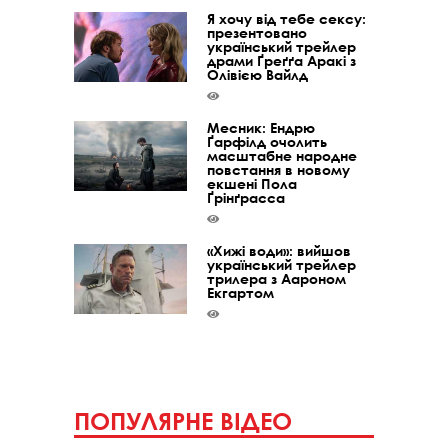
Я хочу від тебе сексу:
презентовано
український трейлер
драми Ґреґґа Аракі з
Олівією Вайлд
Месник: Ендрю
Ґарфілд очолить
масштабне народне
повстання в новому
екшені Пола
Ґрінґрасса
«Хижі води»: вийшов
український трейлер
трилера з Аароном
Екгартом
ПОПУЛЯРНЕ ВІДЕО