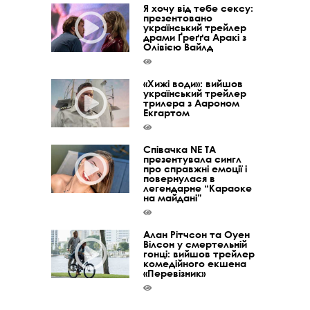
Я хочу від тебе сексу:
презентовано
український трейлер
драми Ґреґґа Аракі з
Олівією Вайлд
«Хижі води»: вийшов
український трейлер
трилера з Аароном
Екгартом
Співачка NE TA
презентувала сингл
про справжні емоції і
повернулася в
легендарне “Караоке
на майдані”
Алан Рітчсон та Оуен
Вілсон у смертельній
гонці: вийшов трейлер
комедійного екшена
«Перевізник»