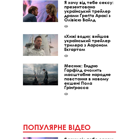
Я хочу від тебе сексу:
презентовано
український трейлер
драми Ґреґґа Аракі з
Олівією Вайлд
«Хижі води»: вийшов
український трейлер
трилера з Аароном
Екгартом
Месник: Ендрю
Ґарфілд очолить
масштабне народне
повстання в новому
екшені Пола
Ґрінґрасса
ПОПУЛЯРНЕ ВІДЕО