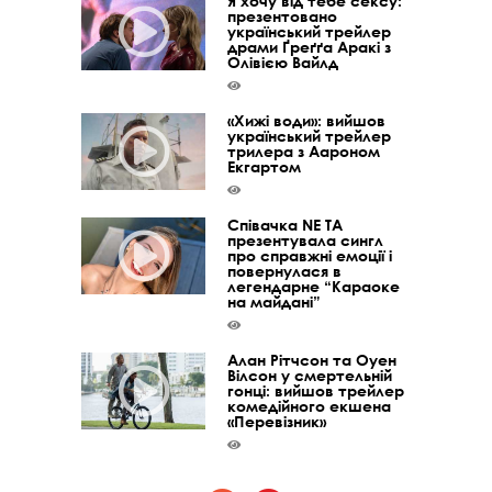
Я хочу від тебе сексу:
презентовано
український трейлер
драми Ґреґґа Аракі з
Олівією Вайлд
«Хижі води»: вийшов
український трейлер
трилера з Аароном
Екгартом
Співачка NE TA
презентувала сингл
про справжні емоції і
повернулася в
легендарне “Караоке
на майдані”
Алан Рітчсон та Оуен
Вілсон у смертельній
гонці: вийшов трейлер
комедійного екшена
«Перевізник»