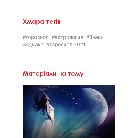
Хмара тегів
гороскоп
астрология
Знаки
Зодиака
гороскоп 2021
Матеріали на тему