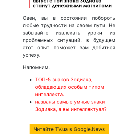
августе три знака Зодиака
станут денежными магнитами
Овен, вы в состоянии побороть
любые трудности на своем пути. Не
забывайте извлекать уроки из
проблемных ситуаций, в будущем
этот опыт поможет вам добиться
успеху.
Напомним,
ТОП-5 знаков Зодиака,
обладающих особым типом
интеллекта.
названы самые умные знаки
Зодиака, а вы интеллектуал?
Читайте TV.ua в Google.News