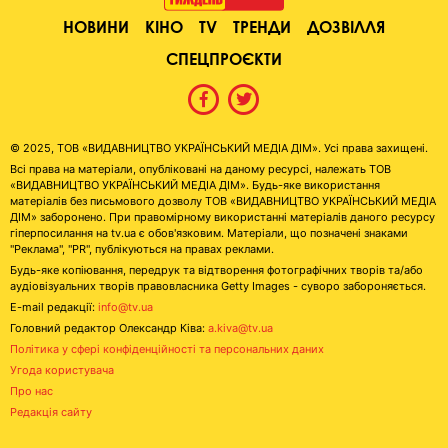
НОВИНИ
КІНО
TV
ТРЕНДИ
ДОЗВІЛЛЯ
СПЕЦПРОЄКТИ
© 2025, ТОВ «ВИДАВНИЦТВО УКРАЇНСЬКИЙ МЕДІА ДІМ». Усі права захищені.
Всі права на матеріали, опубліковані на даному ресурсі, належать ТОВ
«ВИДАВНИЦТВО УКРАЇНСЬКИЙ МЕДІА ДІМ». Будь-яке використання
матеріалів без письмового дозволу ТОВ «ВИДАВНИЦТВО УКРАЇНСЬКИЙ МЕДІА
ДІМ» заборонено. При правомірному використанні матеріалів даного ресурсу
гіперпосилання на tv.ua є обов'язковим. Матеріали, що позначені знаками
"Реклама", "PR", публікуються на правах реклами.
Будь-яке копіювання, передрук та відтворення фотографічних творів та/або
аудіовізуальних творів правовласника Getty Images - суворо забороняється.
E-mail редакції:
info@tv.ua
Головний редактор Олександр Ківа:
a.kiva@tv.ua
Політика у сфері конфіденційності та персональних даних
Угода користувача
Про нас
Редакція сайту