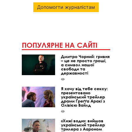
Допомогти журналістам
ПОПУЛЯРНЕ НА САЙТІ
Дмитро Чорний: гривня
– це не просто гроші,
а символ нашої
свободи та
державності
Я хочу від тебе сексу:
презентовано
український трейлер
драми Ґреґґа Аракі з
Олівією Вайлд
«Хижі води»: вийшов
український трейлер
трилера з Аароном