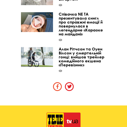
Співачка NE TA
презентувала сингл
про справжні емоції й
повернулася в
легендарне «Караоке
на майдані»
Алан Рітчсон та Оуен
Вілсон у смертельній
гонці: вийшов трейлер
комедійного екшена
«Перевізник»