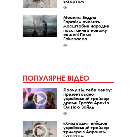
Екгартом
Месник: Ендрю
Ґарфілд очолить
масштабне народне
повстання в новому
екшені Пола
Ґрінґрасса
ПОПУЛЯРНЕ ВІДЕО
Я хочу від тебе сексу:
презентовано
український трейлер
драми Ґреґґа Аракі з
Олівією Вайлд
«Хижі води»: вийшов
український трейлер
трилера з Аароном
Екгартом