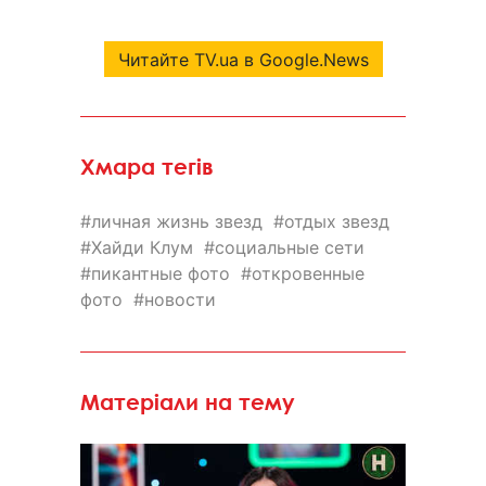
Читайте TV.ua в Google.News
Хмара тегів
личная жизнь звезд
отдых звезд
Хайди Клум
социальные сети
пикантные фото
откровенные
фото
новости
Матеріали на тему