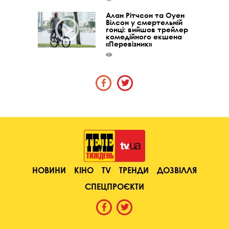
Алан Рітчсон та Оуен
Вілсон у смертельній
гонці: вийшов трейлер
комедійного екшена
«Перевізник»
НОВИНИ
КІНО
TV
ТРЕНДИ
ДОЗВІЛЛЯ
СПЕЦПРОЄКТИ