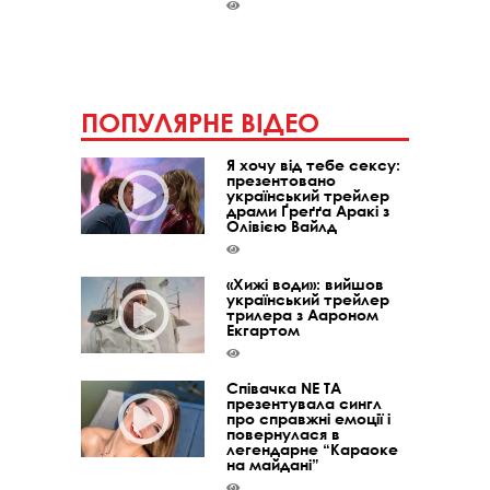
ПОПУЛЯРНЕ ВІДЕО
Я хочу від тебе сексу:
презентовано
український трейлер
драми Ґреґґа Аракі з
Олівією Вайлд
«Хижі води»: вийшов
український трейлер
трилера з Аароном
Екгартом
Співачка NE TA
презентувала сингл
про справжні емоції і
повернулася в
легендарне “Караоке
на майдані”