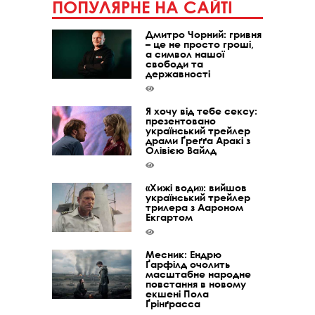
ПОПУЛЯРНЕ НА САЙТІ
Дмитро Чорний: гривня
– це не просто гроші,
а символ нашої
свободи та
державності
Я хочу від тебе сексу:
презентовано
український трейлер
драми Ґреґґа Аракі з
Олівією Вайлд
«Хижі води»: вийшов
український трейлер
трилера з Аароном
Екгартом
Месник: Ендрю
Ґарфілд очолить
масштабне народне
повстання в новому
екшені Пола
Ґрінґрасса