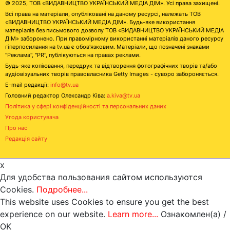
© 2025, ТОВ «ВИДАВНИЦТВО УКРАЇНСЬКИЙ МЕДІА ДІМ». Усі права захищені.
Всі права на матеріали, опубліковані на даному ресурсі, належать ТОВ
«ВИДАВНИЦТВО УКРАЇНСЬКИЙ МЕДІА ДІМ». Будь-яке використання
матеріалів без письмового дозволу ТОВ «ВИДАВНИЦТВО УКРАЇНСЬКИЙ МЕДІА
ДІМ» заборонено. При правомірному використанні матеріалів даного ресурсу
гіперпосилання на tv.ua є обов'язковим. Матеріали, що позначені знаками
"Реклама", "PR", публікуються на правах реклами.
Будь-яке копіювання, передрук та відтворення фотографічних творів та/або
аудіовізуальних творів правовласника Getty Images - суворо забороняється.
E-mail редакції:
info@tv.ua
Головний редактор Олександр Ківа:
a.kiva@tv.ua
Політика у сфері конфіденційності та персональних даних
Угода користувача
Про нас
Редакція сайту
x
Для удобства пользования сайтом используются
Cookies.
Подробнее...
This website uses Cookies to ensure you get the best
experience on our website.
Learn more...
Ознакомлен(а) /
OK