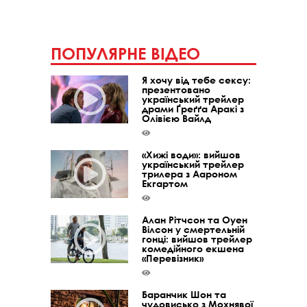
ПОПУЛЯРНЕ ВІДЕО
Я хочу від тебе сексу:
презентовано
український трейлер
драми Ґреґґа Аракі з
Олівією Вайлд
«Хижі води»: вийшов
український трейлер
трилера з Аароном
Екгартом
Алан Рітчсон та Оуен
Вілсон у смертельній
гонці: вийшов трейлер
комедійного екшена
«Перевізник»
Баранчик Шон та
чудовисько з Мохнявої