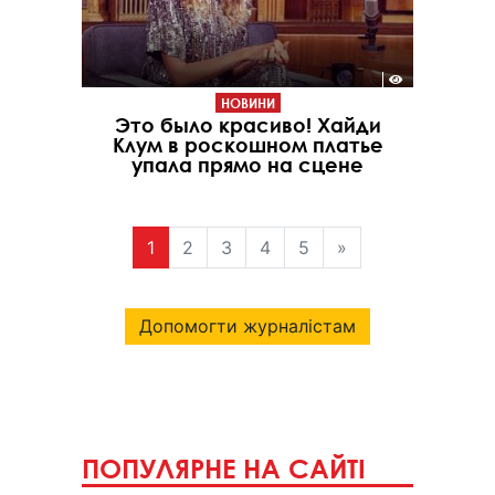
НОВИНИ
Это было красиво! Хайди
Клум в роскошном платье
упала прямо на сцене
1
2
3
4
5
»
Допомогти журналістам
ПОПУЛЯРНЕ НА САЙТІ