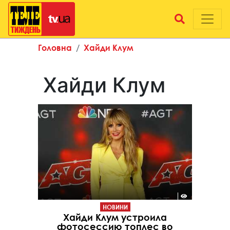
Головна
Хайди Клум
Хайди Клум
НОВИНИ
Хайди Клум устроила
фотосессию топлес во