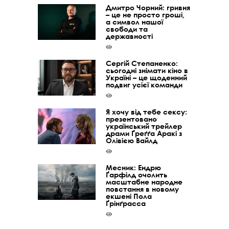
Дмитро Чорний: гривня
– це не просто гроші,
а символ нашої
свободи та
державності
Сергій Степаненко:
сьогодні знімати кіно в
Україні – це щоденний
подвиг усієї команди
Я хочу від тебе сексу:
презентовано
український трейлер
драми Ґреґґа Аракі з
Олівією Вайлд
Месник: Ендрю
Ґарфілд очолить
масштабне народне
повстання в новому
екшені Пола
Ґрінґрасса