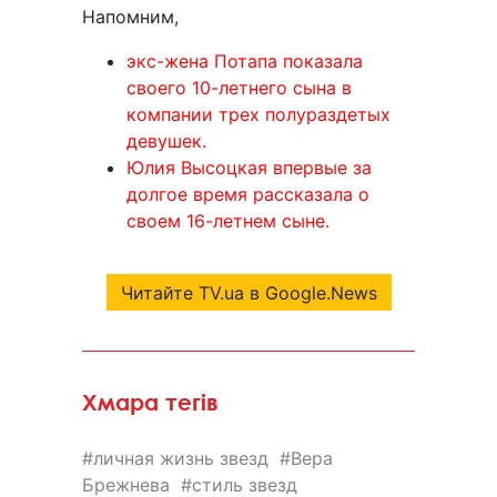
Напомним,
экс-жена Потапа показала
своего 10-летнего сына в
компании трех полураздетых
девушек.
Юлия Высоцкая впервые за
долгое время рассказала о
своем 16-летнем сыне.
Читайте TV.ua в Google.News
Хмара тегів
личная жизнь звезд
Вера
Брежнева
стиль звезд