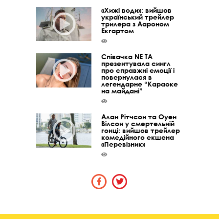
«Хижі води»: вийшов
український трейлер
трилера з Аароном
Екгартом
Співачка NE TA
презентувала сингл
про справжні емоції і
повернулася в
легендарне “Караоке
на майдані”
Алан Рітчсон та Оуен
Вілсон у смертельній
гонці: вийшов трейлер
комедійного екшена
«Перевізник»