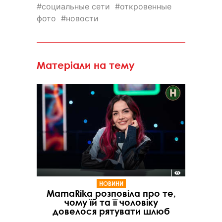
социальные сети
откровенные
фото
новости
Матеріали на тему
НОВИНИ
MamaRika розповіла про те,
чому їй та її чоловіку
довелося рятувати шлюб