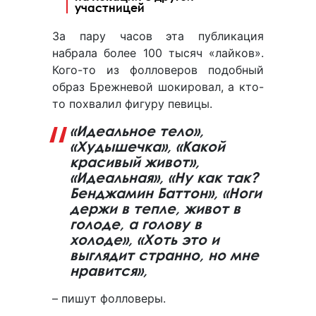
участницей
За пару часов эта публикация
набрала более 100 тысяч «лайков».
Кого-то из фолловеров подобный
образ Брежневой шокировал, а кто-
то похвалил фигуру певицы.
«Идеальное тело»,
«Худышечка», «Какой
красивый живот»,
«Идеальная», «Ну как так?
Бенджамин Баттон», «Ноги
держи в тепле, живот в
голоде, а голову в
холоде», «Хоть это и
выглядит странно, но мне
нравится»,
– пишут фолловеры.