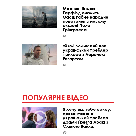
Месник: Ендрю
Ґарфілд очолить
масштабне народне
повстання в новому
екшені Пола
Ґрінґрасса
«Хижі води»: вийшов
український трейлер
трилера з Аароном
Екгартом
ПОПУЛЯРНЕ ВІДЕО
Я хочу від тебе сексу:
презентовано
український трейлер
драми Ґреґґа Аракі з
Олівією Вайлд