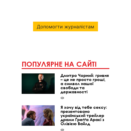
Допомогти журналістам
ПОПУЛЯРНЕ НА САЙТІ
Дмитро Чорний: гривня
– це не просто гроші,
а символ нашої
свободи та
державності
Я хочу від тебе сексу:
презентовано
український трейлер
драми Ґреґґа Аракі з
Олівією Вайлд