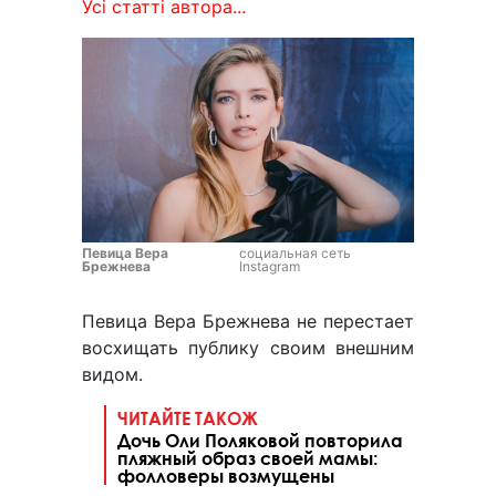
Усі статті автора...
Певица Вера
социальная сеть
Брежнева
Instagram
Певица Вера Брежнева не перестает
восхищать публику своим внешним
видом.
ЧИТАЙТЕ ТАКОЖ
Дочь Оли Поляковой повторила
пляжный образ своей мамы:
фолловеры возмущены