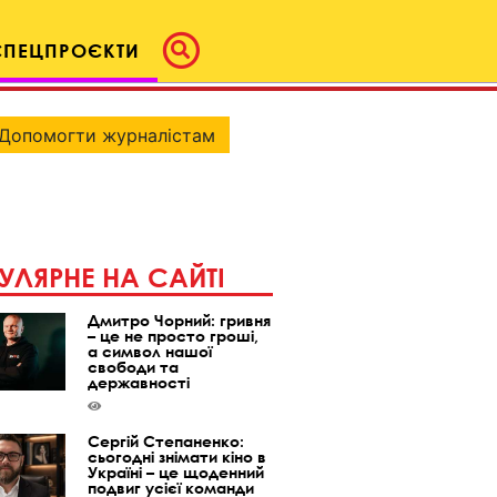
СПЕЦПРОЄКТИ
Допомогти журналістам
УЛЯРНЕ НА САЙТІ
Дмитро Чорний: гривня
– це не просто гроші,
а символ нашої
свободи та
державності
Сергій Степаненко:
сьогодні знімати кіно в
Україні – це щоденний
подвиг усієї команди