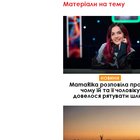
Матеріали на тему
НОВИНИ
MamaRika розповіла про
чому їй та її чоловіку
довелося рятувати ш