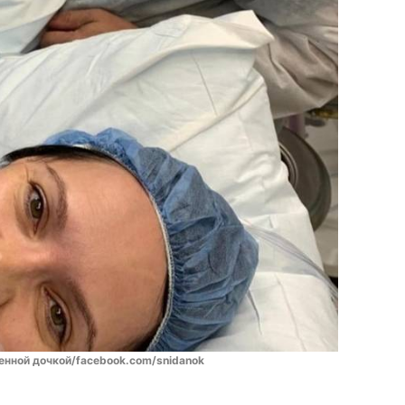
енной дочкой/facebook.com/snidanok