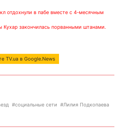
кл отдохнули в пабе вместе с 4-месячным
ы Кухар закончилась порванными штанами.
е TV.ua в Google.News
везд
социальные сети
Лилия Подкопаева