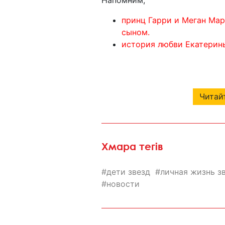
принц Гарри и Меган Мар
сыном.
история любви Екатерин
Читайт
Хмара тегів
дети звезд
личная жизнь з
новости