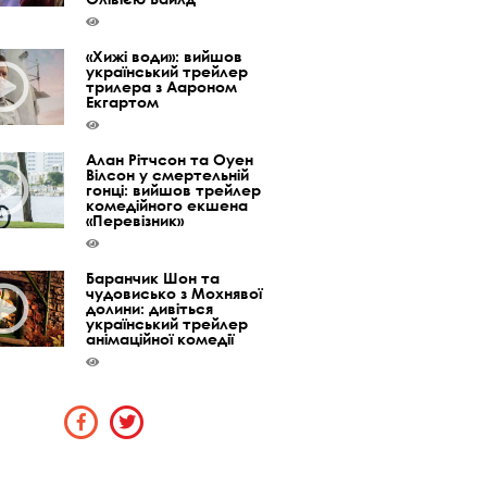
«Хижі води»: вийшов
український трейлер
трилера з Аароном
Екгартом
Алан Рітчсон та Оуен
Вілсон у смертельній
гонці: вийшов трейлер
комедійного екшена
«Перевізник»
Баранчик Шон та
чудовисько з Мохнявої
долини: дивіться
український трейлер
анімаційної комедії