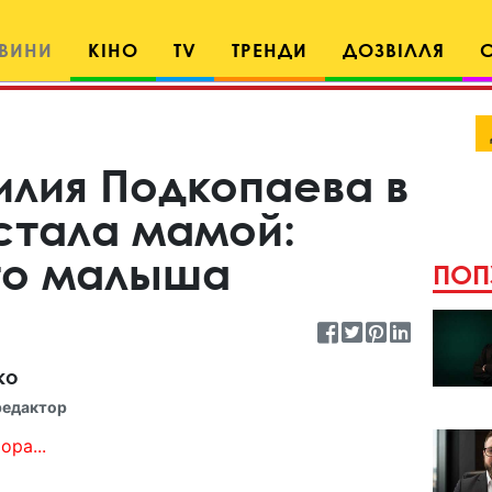
ВИНИ
КІНО
TV
ТРЕНДИ
ДОЗВІЛЛЯ
илия Подкопаева в
 стала мамой:
то малыша
ПОП
ко
редактор
ора...