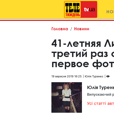
НО
Головна
Новини
41-летняя Л
третий раз
первое фо
19 вересня 2019 16:25
Юлія Туренко
Юлія Турен
Випускаючий 
Усі статті авт