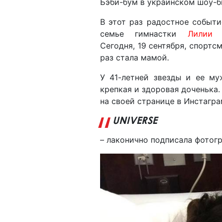
Бэби-бум в украинском шоу-б
В этот раз радостное событи
семье гимнастки
Лилии 
Сегодня, 19 сентября, спортс
раз стала мамой.
У 41-летней звезды и ее му
крепкая и здоровая доченька
на своей странице в Инстагр
UNIVERSE
– лаконично подписала фотог