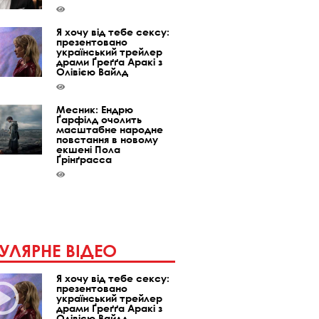
Я хочу від тебе сексу:
презентовано
український трейлер
драми Ґреґґа Аракі з
Олівією Вайлд
Месник: Ендрю
Ґарфілд очолить
масштабне народне
повстання в новому
екшені Пола
Ґрінґрасса
УЛЯРНЕ ВІДЕО
Я хочу від тебе сексу:
презентовано
український трейлер
драми Ґреґґа Аракі з
Олівією Вайлд