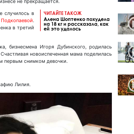
изнесе не прекращается.
е случилось в
ЧИТАЙТЕ ТАКОЖ
Алена Шоптенко похудела
Подкопаевой
.
на 18 кг и рассказала, как
менка в третий
ей это удалось
жа, бизнесмена Игоря Дубинского, родилась
. Счастливая новоиспеченная мама поделилась
ам первым снимком девочки.
рафию Лилия.