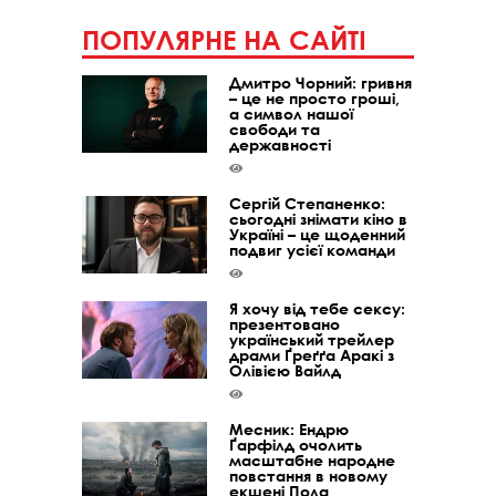
ПОПУЛЯРНЕ НА САЙТІ
Дмитро Чорний: гривня
– це не просто гроші,
а символ нашої
свободи та
державності
Сергій Степаненко:
сьогодні знімати кіно в
Україні – це щоденний
подвиг усієї команди
Я хочу від тебе сексу:
презентовано
український трейлер
драми Ґреґґа Аракі з
Олівією Вайлд
Месник: Ендрю
Ґарфілд очолить
масштабне народне
повстання в новому
екшені Пола