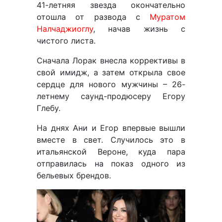
41-летняя звезда окончательно
отошла от развода с
Муратом
Налчаджиоглу
, начав жизнь с
чистого листа.
Сначала Лорак внесла коррективы в
свой имидж, а затем открыла свое
сердце для нового мужчины – 26-
летнему саунд-продюсеру Егору
Глебу.
На днях Ани и Егор впервые вышли
вместе в свет. Случилось это в
итальянской Вероне, куда пара
отправилась на показ одного из
бельевых брендов.