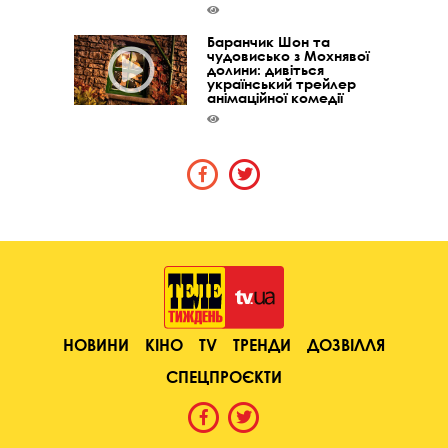
Баранчик Шон та
чудовисько з Мохнявої
долини: дивіться
український трейлер
анімаційної комедії
НОВИНИ
КІНО
TV
ТРЕНДИ
ДОЗВІЛЛЯ
СПЕЦПРОЄКТИ