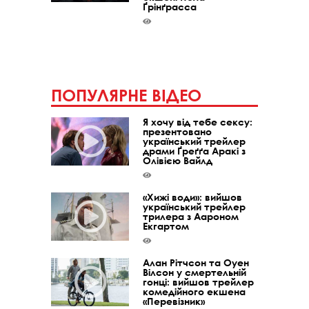
Ґрінґрасса
ПОПУЛЯРНЕ ВІДЕО
Я хочу від тебе сексу:
презентовано
український трейлер
драми Ґреґґа Аракі з
Олівією Вайлд
«Хижі води»: вийшов
український трейлер
трилера з Аароном
Екгартом
Алан Рітчсон та Оуен
Вілсон у смертельній
гонці: вийшов трейлер
комедійного екшена
«Перевізник»