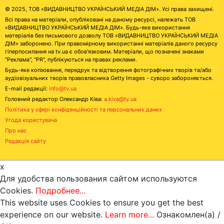
© 2025, ТОВ «ВИДАВНИЦТВО УКРАЇНСЬКИЙ МЕДІА ДІМ». Усі права захищені.
Всі права на матеріали, опубліковані на даному ресурсі, належать ТОВ
«ВИДАВНИЦТВО УКРАЇНСЬКИЙ МЕДІА ДІМ». Будь-яке використання
матеріалів без письмового дозволу ТОВ «ВИДАВНИЦТВО УКРАЇНСЬКИЙ МЕДІА
ДІМ» заборонено. При правомірному використанні матеріалів даного ресурсу
гіперпосилання на tv.ua є обов'язковим. Матеріали, що позначені знаками
"Реклама", "PR", публікуються на правах реклами.
Будь-яке копіювання, передрук та відтворення фотографічних творів та/або
аудіовізуальних творів правовласника Getty Images - суворо забороняється.
E-mail редакції:
info@tv.ua
Головний редактор Олександр Ківа:
a.kiva@tv.ua
Політика у сфері конфіденційності та персональних даних
Угода користувача
Про нас
Редакція сайту
x
Для удобства пользования сайтом используются
Cookies.
Подробнее...
This website uses Cookies to ensure you get the best
experience on our website.
Learn more...
Ознакомлен(а) /