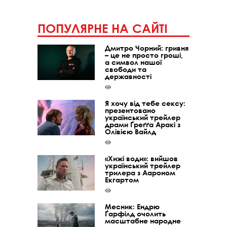
ПОПУЛЯРНЕ НА САЙТІ
Дмитро Чорний: гривня
– це не просто гроші,
а символ нашої
свободи та
державності
Я хочу від тебе сексу:
презентовано
український трейлер
драми Ґреґґа Аракі з
Олівією Вайлд
«Хижі води»: вийшов
український трейлер
трилера з Аароном
Екгартом
Месник: Ендрю
Ґарфілд очолить
масштабне народне