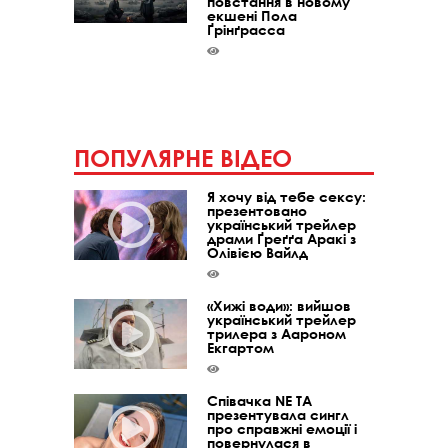
повстання в новому
екшені Пола
Ґрінґрасса
ПОПУЛЯРНЕ ВІДЕО
Я хочу від тебе сексу:
презентовано
український трейлер
драми Ґреґґа Аракі з
Олівією Вайлд
«Хижі води»: вийшов
український трейлер
трилера з Аароном
Екгартом
Співачка NE TA
презентувала сингл
про справжні емоції і
повернулася в