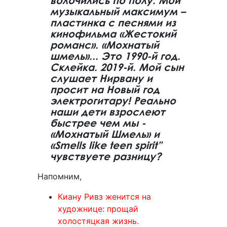
волочились по полу. Мой
музыкальный максимум –
пластинка с песнями из
кинофильма «Жестокий
романс». «Мохнатый
шмель»... Это 1990-й год.
Склейка. 2019-й. Мой сын
слушает Нирвану и
просит на Новый год
электрогитару! Реально
наши дети взрослеют
быстрее чем мы -
«Мохнатый Шмель» и
«Smells like teen spirit”
чувствуете разницу?
Напомним,
Киану Ривз женится на
художнице: прощай
холостяцкая жизнь.