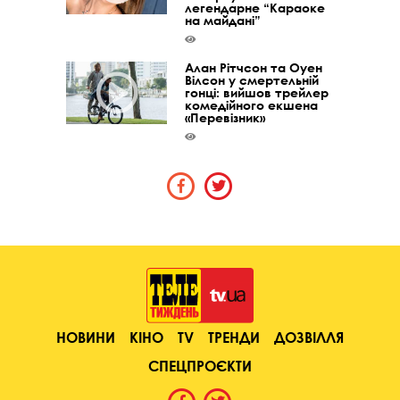
легендарне “Караоке
на майдані”
Алан Рітчсон та Оуен
Вілсон у смертельній
гонці: вийшов трейлер
комедійного екшена
«Перевізник»
НОВИНИ
КІНО
TV
ТРЕНДИ
ДОЗВІЛЛЯ
СПЕЦПРОЄКТИ