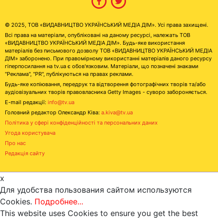
© 2025, ТОВ «ВИДАВНИЦТВО УКРАЇНСЬКИЙ МЕДІА ДІМ». Усі права захищені.
Всі права на матеріали, опубліковані на даному ресурсі, належать ТОВ
«ВИДАВНИЦТВО УКРАЇНСЬКИЙ МЕДІА ДІМ». Будь-яке використання
матеріалів без письмового дозволу ТОВ «ВИДАВНИЦТВО УКРАЇНСЬКИЙ МЕДІА
ДІМ» заборонено. При правомірному використанні матеріалів даного ресурсу
гіперпосилання на tv.ua є обов'язковим. Матеріали, що позначені знаками
"Реклама", "PR", публікуються на правах реклами.
Будь-яке копіювання, передрук та відтворення фотографічних творів та/або
аудіовізуальних творів правовласника Getty Images - суворо забороняється.
E-mail редакції:
info@tv.ua
Головний редактор Олександр Ківа:
a.kiva@tv.ua
Політика у сфері конфіденційності та персональних даних
Угода користувача
Про нас
Редакція сайту
x
Для удобства пользования сайтом используются
Cookies.
Подробнее...
This website uses Cookies to ensure you get the best