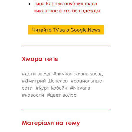
Тина Кароль опубликовала
пикантное фото без одежды.
Читайте TV.ua в Google.News
Хмара тегів
дети звезд
личная жизнь звезд
Дмитрий Шепелев
социальные
сети
Курт Кобейн
Nirvana
новости
цвет волос
Матеріали на тему