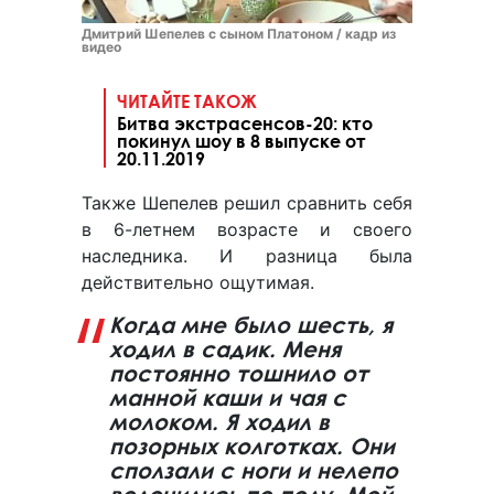
Дмитрий Шепелев с сыном Платоном / кадр из
видео
ЧИТАЙТЕ ТАКОЖ
Битва экстрасенсов-20: кто
покинул шоу в 8 выпуске от
20.11.2019
Также Шепелев решил сравнить себя
в 6-летнем возрасте и своего
наследника. И разница была
действительно ощутимая.
Когда мне было шесть, я
ходил в садик. Меня
постоянно тошнило от
манной каши и чая с
молоком. Я ходил в
позорных колготках. Они
сползали с ноги и нелепо