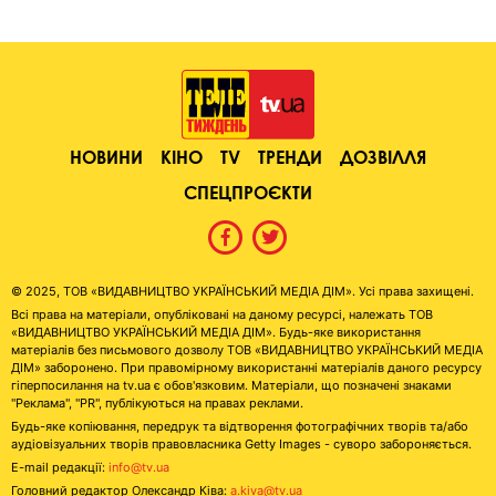
НОВИНИ
КІНО
TV
ТРЕНДИ
ДОЗВІЛЛЯ
СПЕЦПРОЄКТИ
© 2025, ТОВ «ВИДАВНИЦТВО УКРАЇНСЬКИЙ МЕДІА ДІМ». Усі права захищені.
Всі права на матеріали, опубліковані на даному ресурсі, належать ТОВ
«ВИДАВНИЦТВО УКРАЇНСЬКИЙ МЕДІА ДІМ». Будь-яке використання
матеріалів без письмового дозволу ТОВ «ВИДАВНИЦТВО УКРАЇНСЬКИЙ МЕДІА
ДІМ» заборонено. При правомірному використанні матеріалів даного ресурсу
гіперпосилання на tv.ua є обов'язковим. Матеріали, що позначені знаками
"Реклама", "PR", публікуються на правах реклами.
Будь-яке копіювання, передрук та відтворення фотографічних творів та/або
аудіовізуальних творів правовласника Getty Images - суворо забороняється.
E-mail редакції:
info@tv.ua
Головний редактор Олександр Ківа:
a.kiva@tv.ua