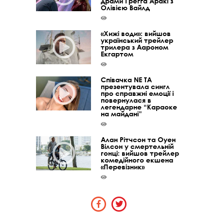
драми Ґреґґа Аракі з
Олівією Вайлд
«Хижі води»: вийшов
український трейлер
трилера з Аароном
Екгартом
Співачка NE TA
презентувала сингл
про справжні емоції і
повернулася в
легендарне “Караоке
на майдані”
Алан Рітчсон та Оуен
Вілсон у смертельній
гонці: вийшов трейлер
комедійного екшена
«Перевізник»