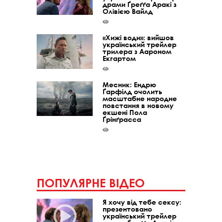
драми Ґреґґа Аракі з
Олівією Вайлд
«Хижі води»: вийшов
український трейлер
трилера з Аароном
Екгартом
Месник: Ендрю
Ґарфілд очолить
масштабне народне
повстання в новому
екшені Пола
Ґрінґрасса
ПОПУЛЯРНЕ ВІДЕО
Я хочу від тебе сексу:
презентовано
український трейлер