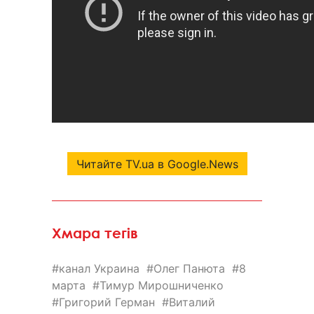
Читайте TV.ua в Google.News
Хмара тегів
канал Украина
Олег Панюта
8
марта
Тимур Мирошниченко
Григорий Герман
Виталий