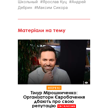
Школьный
Ярослав Куц
Андрей
Дебрин
Максим Сикора
Матеріали на тему
ІНТЕРВ'Ю
Тімур Мірошниченко:
Організатори Євробачення
дбають про свою
репутацію
ЕКСКЛЮЗИВ