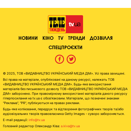
НОВИНИ
КІНО
TV
ТРЕНДИ
ДОЗВІЛЛЯ
СПЕЦПРОЄКТИ
© 2025, ТОВ «ВИДАВНИЦТВО УКРАЇНСЬКИЙ МЕДІА ДІМ». Усі права захищені.
Всі права на матеріали, опубліковані на даному ресурсі, належать ТОВ
«ВИДАВНИЦТВО УКРАЇНСЬКИЙ МЕДІА ДІМ». Будь-яке використання
матеріалів без письмового дозволу ТОВ «ВИДАВНИЦТВО УКРАЇНСЬКИЙ МЕДІА
ДІМ» заборонено. При правомірному використанні матеріалів даного ресурсу
гіперпосилання на tv.ua є обов'язковим. Матеріали, що позначені знаками
"Реклама", "PR", публікуються на правах реклами.
Будь-яке копіювання, передрук та відтворення фотографічних творів та/або
аудіовізуальних творів правовласника Getty Images - суворо забороняється.
E-mail редакції:
info@tv.ua
Головний редактор Олександр Ківа:
a.kiva@tv.ua