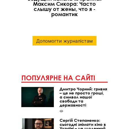
Максим Сикора: Часто
слышу от жены, что я -
романтик
Допомогти журналістам
ПОПУЛЯРНЕ НА САЙТІ
Дмитро Чорний: гривня
– це не просто гроші,
а символ нашої
свободи та
державності
Сергій Степаненко:
сьогодні знімати кіно в
Україні – це щоденний