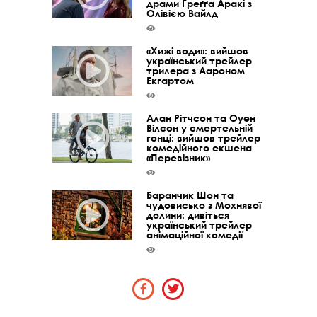
драми Ґреґґа Аракі з
Олівією Вайлд
«Хижі води»: вийшов
український трейлер
трилера з Аароном
Екгартом
Алан Рітчсон та Оуен
Вілсон у смертельній
гонці: вийшов трейлер
комедійного екшена
«Перевізник»
Баранчик Шон та
чудовисько з Мохнявої
долини: дивіться
український трейлер
анімаційної комедії