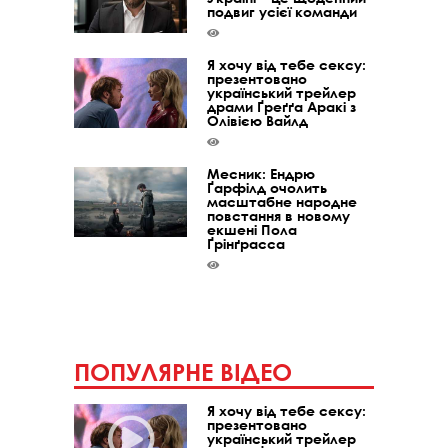
подвиг усієї команди
Я хочу від тебе сексу:
презентовано
український трейлер
драми Ґреґґа Аракі з
Олівією Вайлд
Месник: Ендрю
Ґарфілд очолить
масштабне народне
повстання в новому
екшені Пола
Ґрінґрасса
ПОПУЛЯРНЕ ВІДЕО
Я хочу від тебе сексу:
презентовано
український трейлер