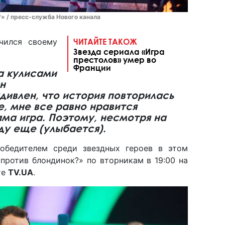
» / пресс-служба Нового канала
чился своему
ЧИТАЙТЕ ТАКОЖ
Звезда сериала «Игра
престолов» умер во
Франции
за кулисами
н
удивлен, что история повторилась
е, мне все равно нравится
ма игра. Поэтому, несмотря на
ду еще (улыбается).
обедителем среди звездных героев в этом
 против блондинок?» по вторникам в 19:00 на
те
TV.UA
.