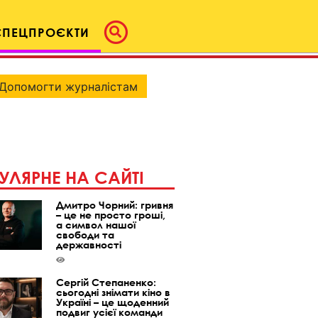
СПЕЦПРОЄКТИ
Допомогти журналістам
УЛЯРНЕ НА САЙТІ
Дмитро Чорний: гривня
– це не просто гроші,
а символ нашої
свободи та
державності
Сергій Степаненко:
сьогодні знімати кіно в
Україні – це щоденний
подвиг усієї команди