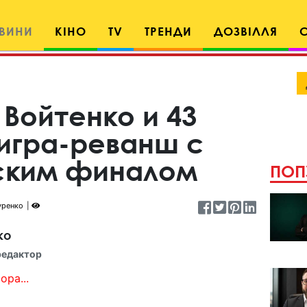
ВИНИ
КІНО
TV
ТРЕНДИ
ДОЗВІЛЛЯ
Войтенко и 43
 игра-реванш с
ским финалом
ПОП
уренко
ко
редактор
ора...