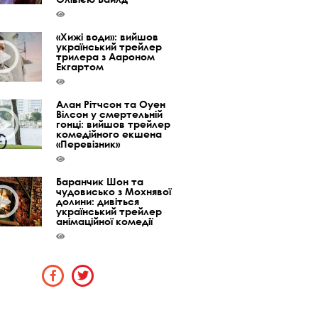
«Хижі води»: вийшов
український трейлер
трилера з Аароном
Екгартом
Алан Рітчсон та Оуен
Вілсон у смертельній
гонці: вийшов трейлер
комедійного екшена
«Перевізник»
Баранчик Шон та
чудовисько з Мохнявої
долини: дивіться
український трейлер
анімаційної комедії