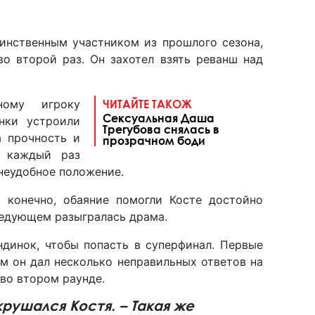
динственным участником из прошлого сезона,
во второй раз. Он захотел взять реванш над
ному игроку
ЧИТАЙТЕ ТАКОЖ
Сексуальная Даша
инки устроили
Трегубова снялась в
а прочность и
прозрачном боди
х каждый раз
 неудобное положение.
 конечно, обаяние помогли Косте достойно
следующем разыгралась драма.
ндинок, чтобы попасть в суперфинал. Первые
м он дал несколько неправильных ответов на
во втором раунде.
рушался Костя. – Такая же