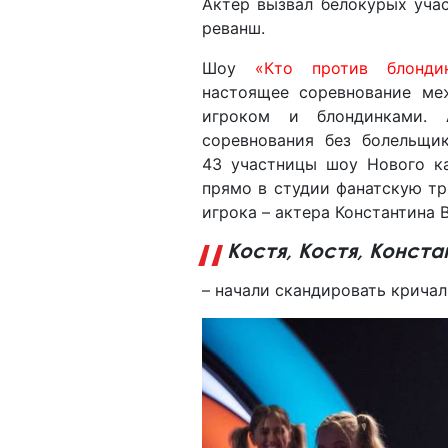
Актер вызвал белокурых уча
реванш.
Шоу
«Кто против блонди
настоящее соревнование ме
игроком и блондинками.
соревнования без болельщи
43 участницы шоу Нового к
прямо в студии фанатскую тр
игрока – актера Константина 
Костя, Костя, Конста
– начали скандировать кричал