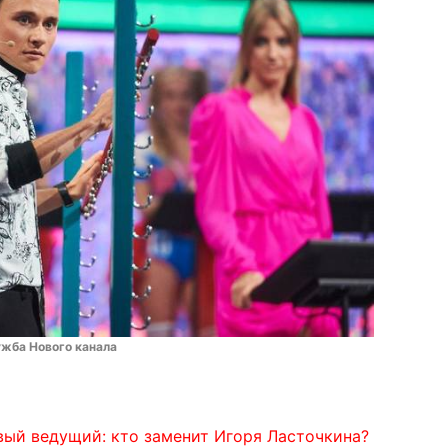
ужба Нового канала
вый ведущий: кто заменит Игоря Ласточкина?