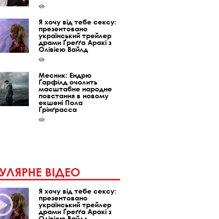
Я хочу від тебе сексу:
презентовано
український трейлер
драми Ґреґґа Аракі з
Олівією Вайлд
Месник: Ендрю
Ґарфілд очолить
масштабне народне
повстання в новому
екшені Пола
Ґрінґрасса
УЛЯРНЕ ВІДЕО
Я хочу від тебе сексу:
презентовано
український трейлер
драми Ґреґґа Аракі з
Олівією Вайлд