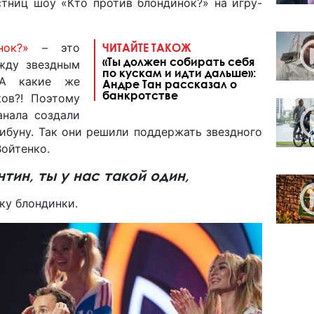
стниц шоу «Кто против блондинок?» на игру-
нок?»
– это
ЧИТАЙТЕ ТАКОЖ
«Ты должен собирать себя
жду звездным
по кускам и идти дальше»:
 А какие же
Андре Тан рассказал о
банкротстве
ков?! Поэтому
анала создали
ибуну. Так они решили поддержать звездного
Войтенко.
нтин, ты у нас такой один,
ку блондинки.