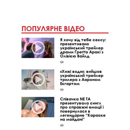
ПОПУЛЯРНЕ ВІДЕО
Я хочу від тебе сексу:
презентовано
український трейлер
драми Ґреґґа Аракі з
Олівією Вайлд
«Хижі води»: вийшов
український трейлер
трилера з Аароном
Екгартом
Співачка NE TA
презентувала сингл
про справжні емоції і
повернулася в
легендарне “Караоке
на майдані”