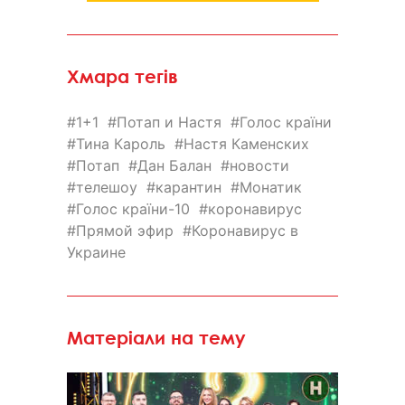
Хмара тегів
1+1
Потап и Настя
Голос країни
Тина Кароль
Настя Каменских
Потап
Дан Балан
новости
телешоу
карантин
Монатик
Голос країни-10
коронавирус
Прямой эфир
Коронавирус в
Украине
Матеріали на тему