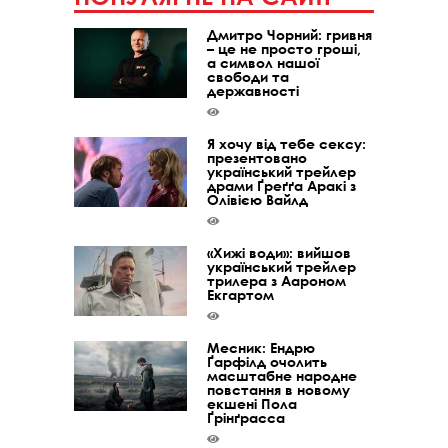
Дмитро Чорний: гривня
– це не просто гроші,
а символ нашої
свободи та
державності
Я хочу від тебе сексу:
презентовано
український трейлер
драми Ґреґґа Аракі з
Олівією Вайлд
«Хижі води»: вийшов
український трейлер
трилера з Аароном
Екгартом
Месник: Ендрю
Ґарфілд очолить
масштабне народне
повстання в новому
екшені Пола
Ґрінґрасса