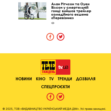
Алан Рітчсон та Оуен
Вілсон у смертельній
гонці: вийшов трейлер
комедійного екшена
«Перевізник»
НОВИНИ
КІНО
TV
ТРЕНДИ
ДОЗВІЛЛЯ
СПЕЦПРОЄКТИ
© 2025, ТОВ «ВИДАВНИЦТВО УКРАЇНСЬКИЙ МЕДІА ДІМ». Усі права захищені.