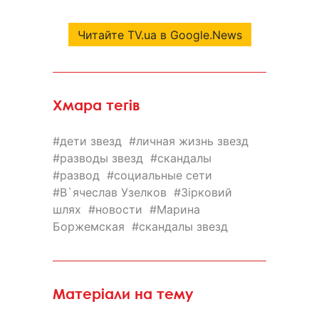
Читайте TV.ua в Google.News
Хмара тегів
дети звезд
личная жизнь звезд
разводы звезд
скандалы
развод
социальные сети
В`ячеслав Узелков
Зірковий
шлях
новости
Марина
Боржемская
скандалы звезд
Матеріали на тему