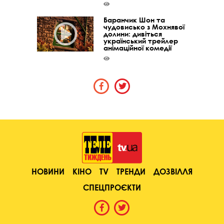
Баранчик Шон та
чудовисько з Мохнявої
долини: дивіться
український трейлер
анімаційної комедії
НОВИНИ
КІНО
TV
ТРЕНДИ
ДОЗВІЛЛЯ
СПЕЦПРОЄКТИ