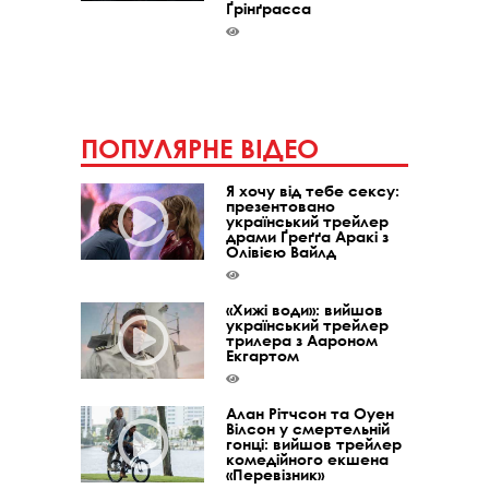
Ґрінґрасса
ПОПУЛЯРНЕ ВІДЕО
Я хочу від тебе сексу:
презентовано
український трейлер
драми Ґреґґа Аракі з
Олівією Вайлд
«Хижі води»: вийшов
український трейлер
трилера з Аароном
Екгартом
Алан Рітчсон та Оуен
Вілсон у смертельній
гонці: вийшов трейлер
комедійного екшена
«Перевізник»