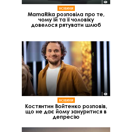
НОВИНИ
MamaRika розповіла про те,
чому їй та її чоловіку
довелося рятувати шлюб
НОВИНИ
Костянтин Войтенко розповів,
що не дає йому зануритися в
депресію