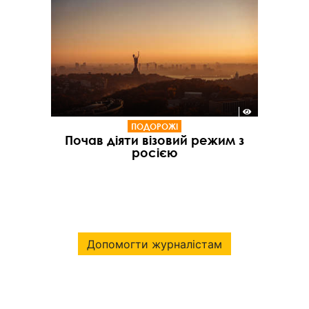
ПОДОРОЖІ
Почав діяти візовий режим з
росією
Допомогти журналістам