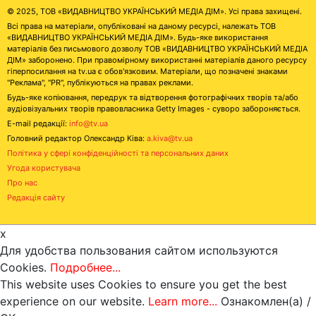
© 2025, ТОВ «ВИДАВНИЦТВО УКРАЇНСЬКИЙ МЕДІА ДІМ». Усі права захищені.
Всі права на матеріали, опубліковані на даному ресурсі, належать ТОВ
«ВИДАВНИЦТВО УКРАЇНСЬКИЙ МЕДІА ДІМ». Будь-яке використання
матеріалів без письмового дозволу ТОВ «ВИДАВНИЦТВО УКРАЇНСЬКИЙ МЕДІА
ДІМ» заборонено. При правомірному використанні матеріалів даного ресурсу
гіперпосилання на tv.ua є обов'язковим. Матеріали, що позначені знаками
"Реклама", "PR", публікуються на правах реклами.
Будь-яке копіювання, передрук та відтворення фотографічних творів та/або
аудіовізуальних творів правовласника Getty Images - суворо забороняється.
E-mail редакції:
info@tv.ua
Головний редактор Олександр Ківа:
a.kiva@tv.ua
Політика у сфері конфіденційності та персональних даних
Угода користувача
Про нас
Редакція сайту
x
Для удобства пользования сайтом используются
Cookies.
Подробнее...
This website uses Cookies to ensure you get the best
experience on our website.
Learn more...
Ознакомлен(а) /