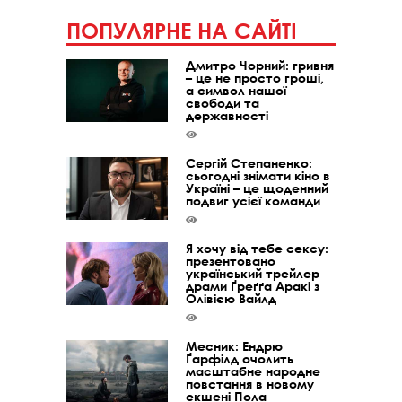
ПОПУЛЯРНЕ НА САЙТІ
Дмитро Чорний: гривня
– це не просто гроші,
а символ нашої
свободи та
державності
Сергій Степаненко:
сьогодні знімати кіно в
Україні – це щоденний
подвиг усієї команди
Я хочу від тебе сексу:
презентовано
український трейлер
драми Ґреґґа Аракі з
Олівією Вайлд
Месник: Ендрю
Ґарфілд очолить
масштабне народне
повстання в новому
екшені Пола