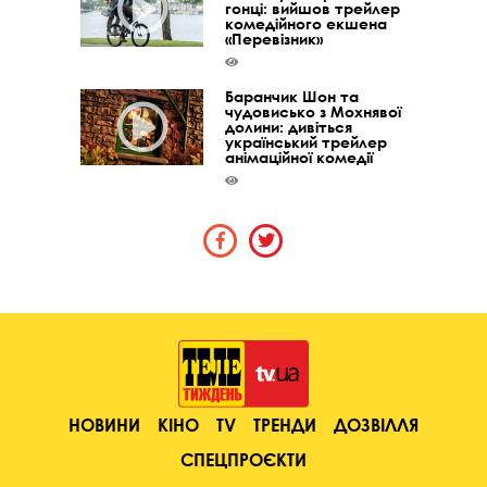
гонці: вийшов трейлер
комедійного екшена
«Перевізник»
Баранчик Шон та
чудовисько з Мохнявої
долини: дивіться
український трейлер
анімаційної комедії
НОВИНИ
КІНО
TV
ТРЕНДИ
ДОЗВІЛЛЯ
СПЕЦПРОЄКТИ