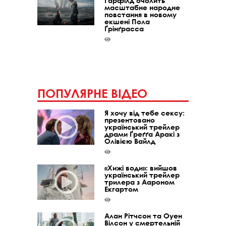
Ґарфілд очолить
масштабне народне
повстання в новому
екшені Пола
Ґрінґрасса
ПОПУЛЯРНЕ ВІДЕО
Я хочу від тебе сексу:
презентовано
український трейлер
драми Ґреґґа Аракі з
Олівією Вайлд
«Хижі води»: вийшов
український трейлер
трилера з Аароном
Екгартом
Алан Рітчсон та Оуен
Вілсон у смертельній