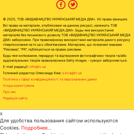
© 2025, ТОВ «ВИДАВНИЦТВО УКРАЇНСЬКИЙ МЕДІА ДІМ». Усі права захищені.
Всі права на матеріали, опубліковані на даному ресурсі, належать ТОВ
«ВИДАВНИЦТВО УКРАЇНСЬКИЙ МЕДІА ДІМ». Будь-яке використання
матеріалів без письмового дозволу ТОВ «ВИДАВНИЦТВО УКРАЇНСЬКИЙ МЕДІА
ДІМ» заборонено. При правомірному використанні матеріалів даного ресурсу
гіперпосилання на tv.ua є обов'язковим. Матеріали, що позначені знаками
"Реклама", "PR", публікуються на правах реклами.
Будь-яке копіювання, передрук та відтворення фотографічних творів та/або
аудіовізуальних творів правовласника Getty Images - суворо забороняється.
E-mail редакції:
info@tv.ua
Головний редактор Олександр Ківа:
a.kiva@tv.ua
Політика у сфері конфіденційності та персональних даних
Угода користувача
Про нас
Редакція сайту
x
Для удобства пользования сайтом используются
Cookies.
Подробнее...