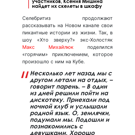
участников, Ксения Мишина
найдет их скелеты в шкафу
Селебритиз продолжают
рассказывать на Новом канале свои
пикантные истории из жизни. Так, в
шоу «Хто зверху?» экс-Холостяк
Макс Михайлюк
поделился
«горячим» приключением, которое
произошло с ним на Кубе.
Несколько лет назад мы с
другом летали на отдых, –
говорит парень. – В один
из дней решили пойти на
дискотеку. Приехали под
ночной клуб и услышали
родной язык. О, землячки,
подумали мы. Подошли и
познакомились с
девушками. Хорошо