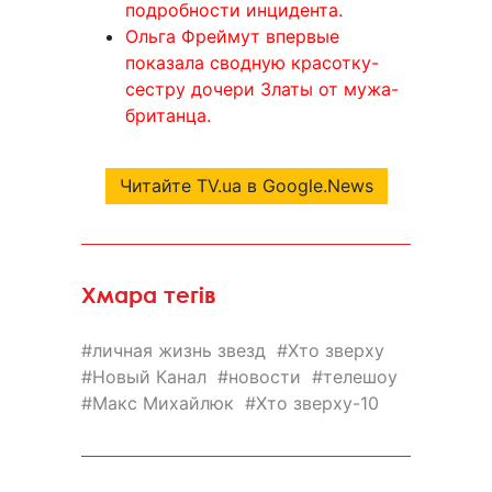
подробности инцидента.
Ольга Фреймут впервые
показала сводную красотку-
сестру дочери Златы от мужа-
британца.
Читайте TV.ua в Google.News
Хмара тегів
личная жизнь звезд
Хто зверху
Новый Канал
новости
телешоу
Макс Михайлюк
Хто зверху-10