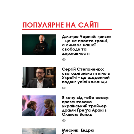
ПОПУЛЯРНЕ НА САЙТІ
Дмитро Чорний: гривня
– це не просто гроші,
а символ нашої
свободи та
державності
Сергій Степаненко:
сьогодні знімати кіно в
Україні – це щоденний
подвиг усієї команди
Я хочу від тебе сексу:
презентовано
український трейлер
драми Ґреґґа Аракі з
Олівією Вайлд
Месник: Ендрю