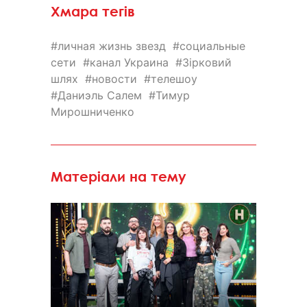
Хмара тегів
личная жизнь звезд
социальные
сети
канал Украина
Зірковий
шлях
новости
телешоу
Даниэль Салем
Тимур
Мирошниченко
Матеріали на тему