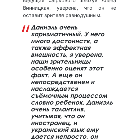
ведущая «Зіркового шляху» Алена
Винницкая, уверена, что он не
оставит зрителя равнодушным.
Даниэль очень
харизматичный. У него
много достоинств, а
также эффектная
внешность, я уверена,
наши зрительницы
особенно оценят этот
факт. А еще он
непосредственен и
наслаждается
съёмочным процессом
словно ребенок. Даниэль
очень талантлив,
учитывая, что он
иностранец, и
украинский язык ему
дается непросто, он