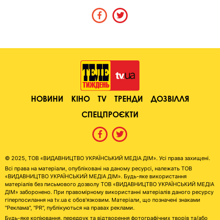
НОВИНИ
КІНО
TV
ТРЕНДИ
ДОЗВІЛЛЯ
СПЕЦПРОЄКТИ
© 2025, ТОВ «ВИДАВНИЦТВО УКРАЇНСЬКИЙ МЕДІА ДІМ». Усі права захищені.
Всі права на матеріали, опубліковані на даному ресурсі, належать ТОВ
«ВИДАВНИЦТВО УКРАЇНСЬКИЙ МЕДІА ДІМ». Будь-яке використання
матеріалів без письмового дозволу ТОВ «ВИДАВНИЦТВО УКРАЇНСЬКИЙ МЕДІА
ДІМ» заборонено. При правомірному використанні матеріалів даного ресурсу
гіперпосилання на tv.ua є обов'язковим. Матеріали, що позначені знаками
"Реклама", "PR", публікуються на правах реклами.
Будь-яке копіювання, передрук та відтворення фотографічних творів та/або