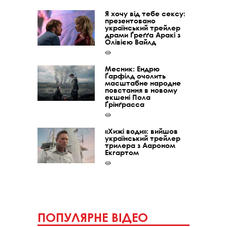
Я хочу від тебе сексу:
презентовано
український трейлер
драми Ґреґґа Аракі з
Олівією Вайлд
Месник: Ендрю
Ґарфілд очолить
масштабне народне
повстання в новому
екшені Пола
Ґрінґрасса
«Хижі води»: вийшов
український трейлер
трилера з Аароном
Екгартом
ПОПУЛЯРНЕ ВІДЕО