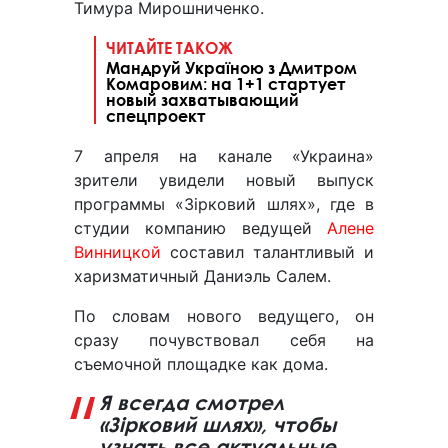
Тимура Мирошниченко.
ЧИТАЙТЕ ТАКОЖ
Мандруй Україною з Дмитром
Комаровим: на 1+1 стартует
новый захватывающий
спецпроект
7 апреля на канале «Украина»
зрители увидели новый выпуск
программы «Зірковий шлях», где в
студии компанию ведущей
Алене
Винницкой
составил талантливый и
харизматичный Даниэль Салем.
По словам нового ведущего, он
сразу почувствовал себя на
съемочной площадке как дома.
Я всегда смотрел
«Зірковий шлях», чтобы
узнать все актуальные