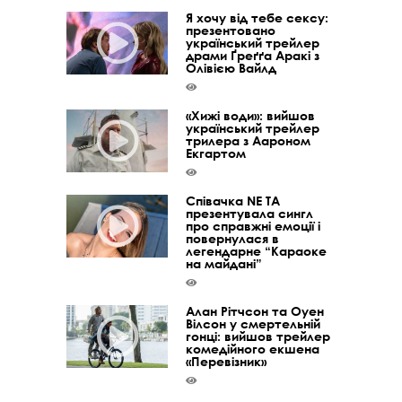
Я хочу від тебе сексу:
презентовано
український трейлер
драми Ґреґґа Аракі з
Олівією Вайлд
«Хижі води»: вийшов
український трейлер
трилера з Аароном
Екгартом
Співачка NE TA
презентувала сингл
про справжні емоції і
повернулася в
легендарне “Караоке
на майдані”
Алан Рітчсон та Оуен
Вілсон у смертельній
гонці: вийшов трейлер
комедійного екшена
«Перевізник»