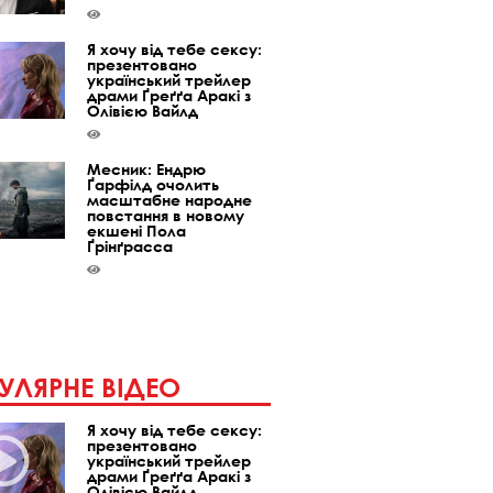
Я хочу від тебе сексу:
презентовано
український трейлер
драми Ґреґґа Аракі з
Олівією Вайлд
Месник: Ендрю
Ґарфілд очолить
масштабне народне
повстання в новому
екшені Пола
Ґрінґрасса
УЛЯРНЕ ВІДЕО
Я хочу від тебе сексу:
презентовано
український трейлер
драми Ґреґґа Аракі з
Олівією Вайлд