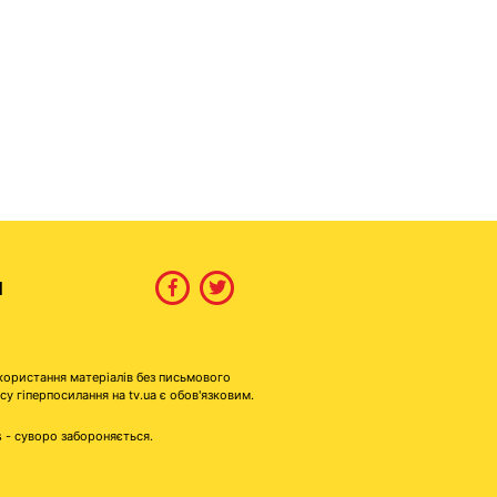
И
користання матеріалів без письмового
гіперпосилання на tv.ua є обов'язковим.
s - суворо забороняється.