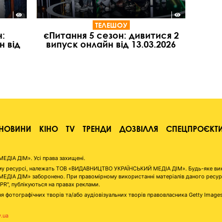
ТЕЛЕШОУ
:
єПитання 5 сезон: дивитися 2
н від
випуск онлайн від 13.03.2026
НОВИНИ
КІНО
TV
ТРЕНДИ
ДОЗВІЛЛЯ
СПЕЦПРОЄКТ
ІА ДІМ». Усі права захищені.
аному ресурсі, належать ТОВ «ВИДАВНИЦТВО УКРАЇНСЬКИЙ МЕДІА ДІМ». Будь-яке ви
А ДІМ» заборонено. При правомірному використанні матеріалів даного ресурсу 
"PR", публікуються на правах реклами.
я фотографічних творів та/або аудіовізуальних творів правовласника Getty Image
v.ua