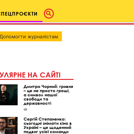
СПЕЦПРОЄКТИ
Допомогти журналістам
УЛЯРНЕ НА САЙТІ
Дмитро Чорний: гривня
– це не просто гроші,
а символ нашої
свободи та
державності
Сергій Степаненко:
сьогодні знімати кіно в
Україні – це щоденний
подвиг усієї команди