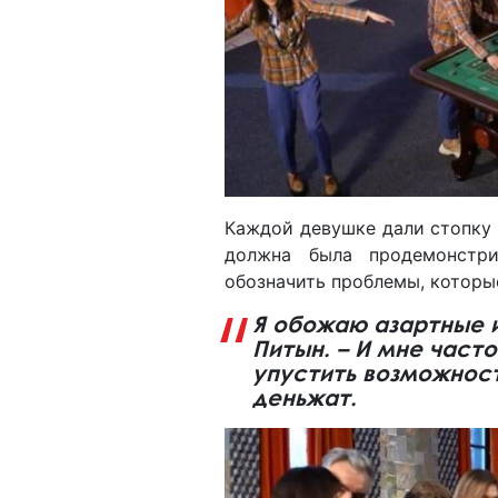
Каждой девушке дали стопку 
должна была продемонстр
обозначить проблемы, которые
Я обожаю азартные и
Питын. – И мне часто
упустить возможност
деньжат.