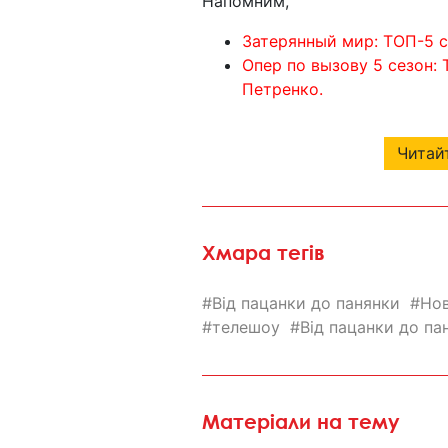
Напомним,
Затерянный мир: ТОП-5 
Опер по вызову 5 сезон:
Петренко.
Читайт
Хмара тегів
Від пацанки до панянки
Но
телешоу
Від пацанки до па
Матеріали на тему