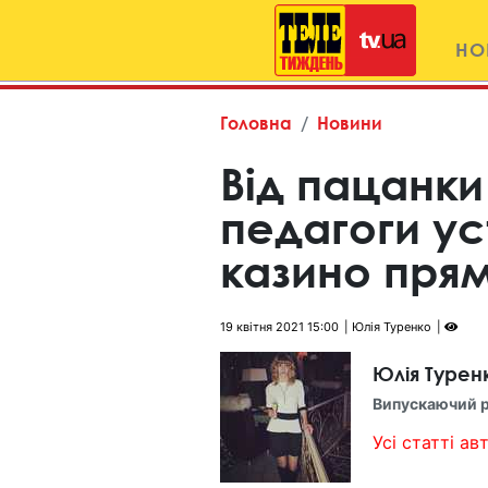
НО
Головна
Новини
Від пацанки
педагоги у
казино пря
19 квітня 2021 15:00
Юлія Туренко
Юлія Турен
Випускаючий 
Усі статті авт