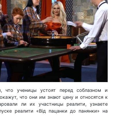
и, что ученицы устоят перед соблазном и
окажут, что они им знают цену и относятся к
аровали ли их участницы реалити, узнаете
пуске реалити «Від пацанки до панянки» на