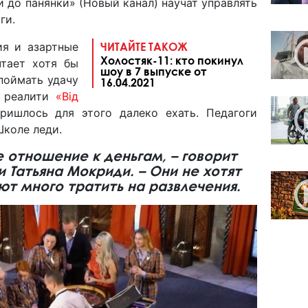
и до панянки» (Новый канал) научат управлять
ги.
ия и азартные
ЧИТАЙТЕ ТАКОЖ
Холостяк-11: кто покинул
чтает хотя бы
шоу в 7 выпуске от
поймать удачу
16.04.2021
м реалити
«Від
ишлось для этого далеко ехать. Педагоги
Школе леди.
е отношение к деньгам, – говорит
 Татьяна Мокриди. – Они не хотят
ют много тратить на развлечения.