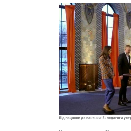
Від пацанки до панянки-5: педагоги ус