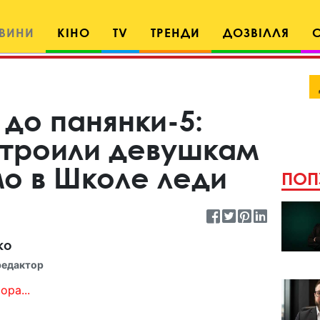
ВИНИ
КІНО
TV
ТРЕНДИ
ДОЗВІЛЛЯ
 до панянки-5:
строили девушкам
мо в Школе леди
ПОП
ко
редактор
ора...