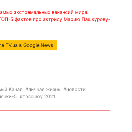
самых экстремальных вакансий мира.
 ТОП-5 фактов про актрису Марию Пашкурову-
е TV.ua в Google.News
вый Канал
личная жизнь
новости
нянки-5
телешоу 2021