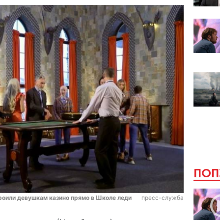
ПОП
троили девушкам казино прямо в Школе леди
пресс-служба