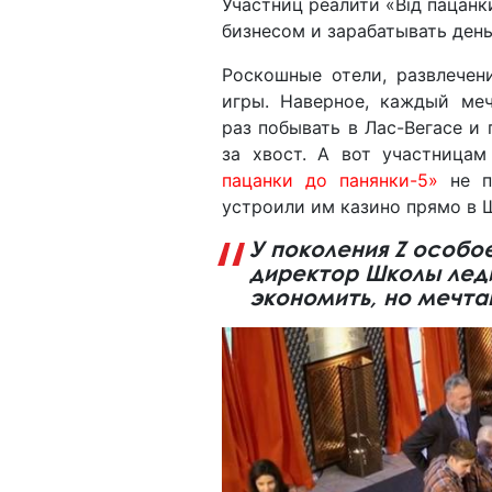
Участниц реалити «Від пацанк
бизнесом и зарабатывать день
Роскошные отели, развлечен
игры. Наверное, каждый ме
раз побывать в Лас-Вегасе и 
за хвост. А вот участница
пацанки до панянки-5»
не пр
устроили им казино прямо в 
У поколения Z особо
директор Школы леди
экономить, но мечта