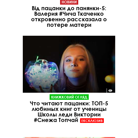
НОВИНИ
Від пацанки до панянки-5:
Валерия #Чича Ткаченко
откровенно рассказала о
потере матери
КНИЖКОВИЙ ОГЛЯД
Что читают пацанки: ТОП-5
любимых книг от ученицы
Школы леди Виктории
#Снежа Топчай
ЕКСКЛЮЗИВ