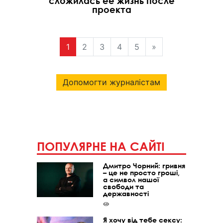
сложилась ее жизнь после
проекта
1
2
3
4
5
»
Допомогти журналістам
ПОПУЛЯРНЕ НА САЙТІ
Дмитро Чорний: гривня
– це не просто гроші,
а символ нашої
свободи та
державності
Я хочу від тебе сексу: