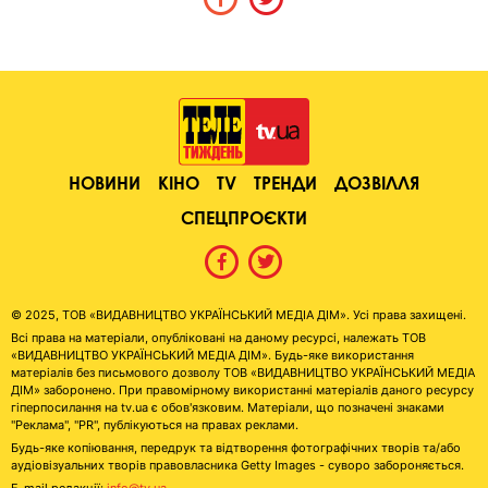
НОВИНИ
КІНО
TV
ТРЕНДИ
ДОЗВІЛЛЯ
СПЕЦПРОЄКТИ
© 2025, ТОВ «ВИДАВНИЦТВО УКРАЇНСЬКИЙ МЕДІА ДІМ». Усі права захищені.
Всі права на матеріали, опубліковані на даному ресурсі, належать ТОВ
«ВИДАВНИЦТВО УКРАЇНСЬКИЙ МЕДІА ДІМ». Будь-яке використання
матеріалів без письмового дозволу ТОВ «ВИДАВНИЦТВО УКРАЇНСЬКИЙ МЕДІА
ДІМ» заборонено. При правомірному використанні матеріалів даного ресурсу
гіперпосилання на tv.ua є обов'язковим. Матеріали, що позначені знаками
"Реклама", "PR", публікуються на правах реклами.
Будь-яке копіювання, передрук та відтворення фотографічних творів та/або
аудіовізуальних творів правовласника Getty Images - суворо забороняється.
E-mail редакції:
info@tv.ua