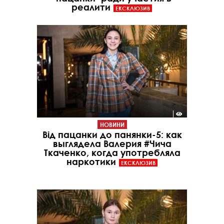
реалити
ЕКСКЛЮЗИВ
НОВИНИ
Від пацанки до панянки-5: как
выглядела Валерия #Чича
Ткаченко, когда употребляла
наркотики
ЕКСКЛЮЗИВ