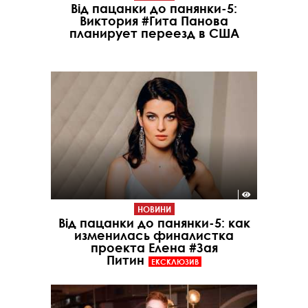
Від пацанки до панянки-5:
Виктория #Гита Панова
планирует переезд в США
НОВИНИ
Від пацанки до панянки-5: как
изменилась финалистка
проекта Елена #Зая
Питин
ЕКСКЛЮЗИВ