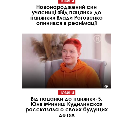
НОВИНИ
Новонароджений син
учасниці «Від пацанки до
панянки» Влади Роговенко
опинився в реанімації
НОВИНИ
Від пацанки до панянки-5:
Юля #Финиш Кудилинская
рассказала о своих будущих
детях