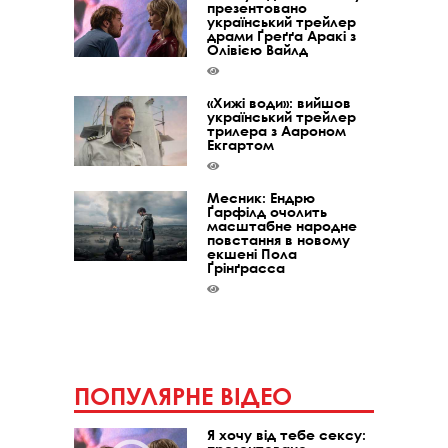
презентовано
український трейлер
драми Ґреґґа Аракі з
Олівією Вайлд
«Хижі води»: вийшов
український трейлер
трилера з Аароном
Екгартом
Месник: Ендрю
Ґарфілд очолить
масштабне народне
повстання в новому
екшені Пола
Ґрінґрасса
ПОПУЛЯРНЕ ВІДЕО
Я хочу від тебе сексу: