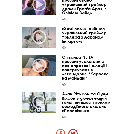
презентовано
український трейлер
драми Ґреґґа Аракі з
Олівією Вайлд
«Хижі води»: вийшов
український трейлер
трилера з Аароном
Екгартом
Співачка NE TA
презентувала сингл
про справжні емоції і
повернулася в
легендарне “Караоке
на майдані”
Алан Рітчсон та Оуен
Вілсон у смертельній
гонці: вийшов трейлер
комедійного екшена
«Перевізник»