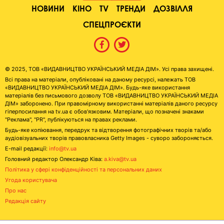
НОВИНИ
КІНО
TV
ТРЕНДИ
ДОЗВІЛЛЯ
СПЕЦПРОЄКТИ
© 2025, ТОВ «ВИДАВНИЦТВО УКРАЇНСЬКИЙ МЕДІА ДІМ». Усі права захищені.
Всі права на матеріали, опубліковані на даному ресурсі, належать ТОВ
«ВИДАВНИЦТВО УКРАЇНСЬКИЙ МЕДІА ДІМ». Будь-яке використання
матеріалів без письмового дозволу ТОВ «ВИДАВНИЦТВО УКРАЇНСЬКИЙ МЕДІА
ДІМ» заборонено. При правомірному використанні матеріалів даного ресурсу
гіперпосилання на tv.ua є обов'язковим. Матеріали, що позначені знаками
"Реклама", "PR", публікуються на правах реклами.
Будь-яке копіювання, передрук та відтворення фотографічних творів та/або
аудіовізуальних творів правовласника Getty Images - суворо забороняється.
E-mail редакції:
info@tv.ua
Головний редактор Олександр Ківа:
a.kiva@tv.ua
Політика у сфері конфіденційності та персональних даних
Угода користувача
Про нас
Редакція сайту