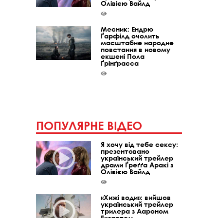
Олівією Вайлд
Месник: Ендрю
Ґарфілд очолить
масштабне народне
повстання в новому
екшені Пола
Ґрінґрасса
ПОПУЛЯРНЕ ВІДЕО
Я хочу від тебе сексу:
презентовано
український трейлер
драми Ґреґґа Аракі з
Олівією Вайлд
«Хижі води»: вийшов
український трейлер
трилера з Аароном
Екгартом