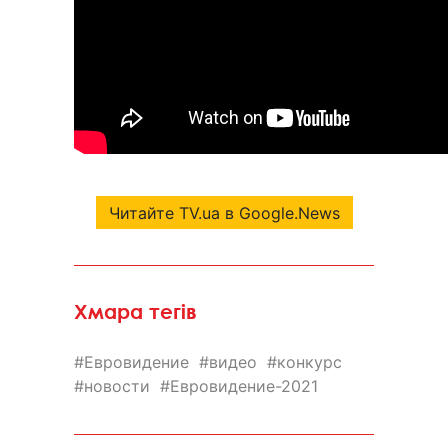
Читайте TV.ua в Google.News
Хмара тегів
Евровидение
видео
конкурс
новости
Евровидение-2021