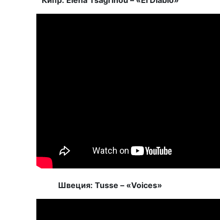
Кипр: Elena Tsagrinou – «El Diablo»
Швеция: Tusse – «Voices»