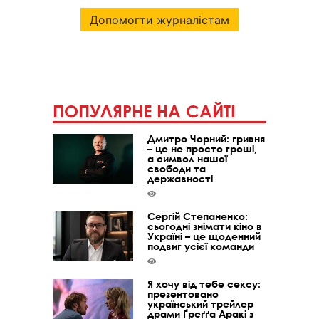
Допомогти журналістам
ПОПУЛЯРНЕ НА САЙТІ
Дмитро Чорний: гривня
– це не просто гроші,
а символ нашої
свободи та
державності
Сергій Степаненко:
сьогодні знімати кіно в
Україні – це щоденний
подвиг усієї команди
Я хочу від тебе сексу:
презентовано
український трейлер
драми Ґреґґа Аракі з