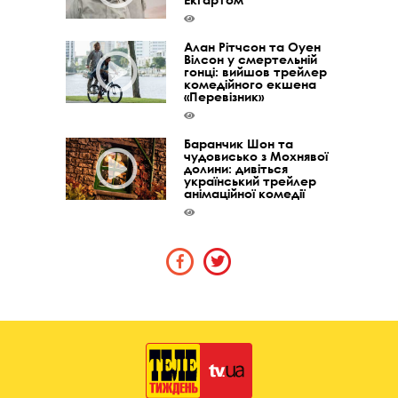
Алан Рітчсон та Оуен
Вілсон у смертельній
гонці: вийшов трейлер
комедійного екшена
«Перевізник»
Баранчик Шон та
чудовисько з Мохнявої
долини: дивіться
український трейлер
анімаційної комедії