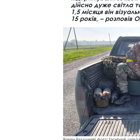
дійсно дуже світла т
1,5 місяця він візуа
15 років, – розповів 
Роман Ратушний/ фото: facebook.com/ra