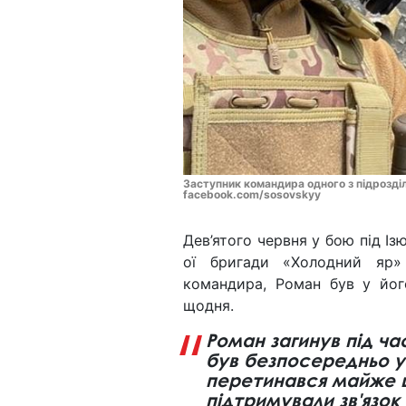
Заступник командира одного з підрозді
facebook.com/sosovskyy
Дев’ятого червня у бою під Із
ої бригади «Холодний яр»
командира, Роман був у йог
щодня.
Роман загинув під ча
був безпосередньо у 
перетинався майже щ
підтримували зв'язок 