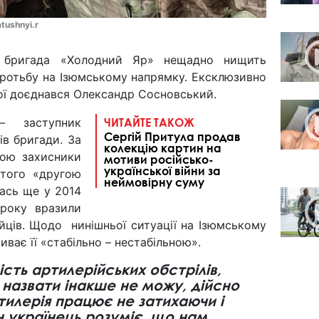
tushnyi.r
а бригада «Холодний Яр» нещадно нищить
боротьбу на Ізюмському напрямку. Ексклюзивно
вої доєднався Олександр Сосновський.
– заступник
ЧИТАЙТЕ ТАКОЖ
Сергій Притула продав
ів бригади. За
колекцію картин на
бою захисники
мотиви російсько-
української війни за
ютого «другою
неймовірну суму
ась ще у 2014
 року вразили
ійців. Щодо нинішньої ситуації на Ізюмському
ває її «стабільно – нестабільною».
ість артилерійських обстрілів,
, назвати інакше не можу, дійсно
тилерія працює не затихаючи і
н українець розуміє, що нам