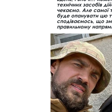
технічних засобів ді
чекаємо. Але самої 
буде опанувати цю т
сподіваємось, що зм
правильному напрямк