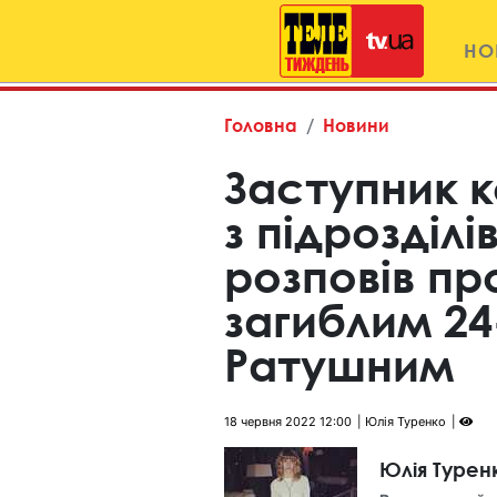
НО
Головна
Новини
Заступник 
з підрозділі
розповів пр
загиблим 2
Ратушним
18 червня 2022 12:00
Юлія Туренко
Юлія Турен