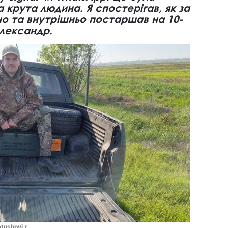
а крута людина. Я спостерігав, як за
льно та внутрішньо постаршав на 10-
Олександр.
tushnyi.r