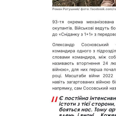
Роман Ратушний/ фото: facebook.com/ra
93-тя окрема механізован
окупантів. Військові ведуть 
до «Сніданку з 1+1» з передо
Олександр Сосновський 
командира одного з підрозділ
словами командира, між со
називають вторгнення 24 л
війною», для них перша почал
році. Масштаби війни 2022
навіть загартованих війною б
напрямку, сам Сосовський нази
Є постійна інтенсивн
істоти з тієї сторони
бояться нас. Тому ар
вдень, і вночі… Коже