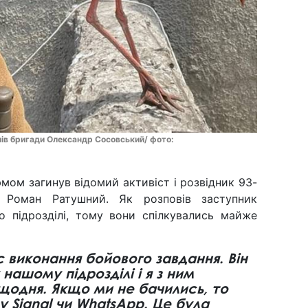
лів бригади Олександр Сосовський/ фото:
юмом загинув відомий активіст і розвідник 93-
 Роман Ратушний. Як розповів заступник
о підрозділі, тому вони спілкувались майже
с виконання бойового завдання. Він
нашому підрозділі і я з ним
одня. Якщо ми не бачились, то
у Signal чи WhatsApp. Це була