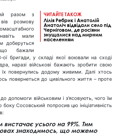
ий разом з
ЧИТАЙТЕ ТАКОЖ
Лілія Ребрик і Анатолій
 вів розмову
Анатоліч відвідали село під
асштабного
Черніговом, де росіяни
знущалися над мирним
навіть мали
населенням
ом доберуться
 що бажали
-ої бригади, у складі якої воювали на сході
дра, наразі військові бажають зробити свою
е їх повернулись додому живими. Далі хтось
ось повернеться до цивільного життя – проте
 до допомоги військовим і з’ясовують, чого їм
го боку Сосовський попросив цю ініціативність
в:
 вистачає усього на 99%. Тим
мовах знаходимось, що можемо