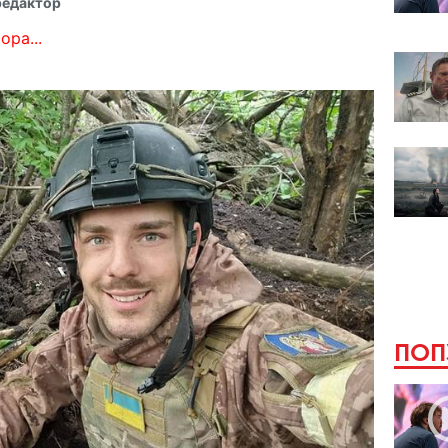
редактор
ора...
ПОП