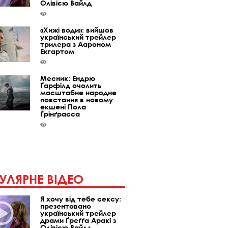
Олівією Вайлд
«Хижі води»: вийшов
український трейлер
трилера з Аароном
Екгартом
Месник: Ендрю
Ґарфілд очолить
масштабне народне
повстання в новому
екшені Пола
Ґрінґрасса
УЛЯРНЕ ВІДЕО
Я хочу від тебе сексу:
презентовано
український трейлер
драми Ґреґґа Аракі з
Олівією Вайлд