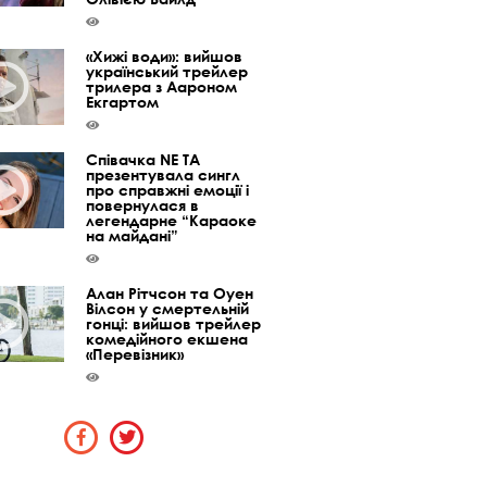
«Хижі води»: вийшов
український трейлер
трилера з Аароном
Екгартом
Співачка NE TA
презентувала сингл
про справжні емоції і
повернулася в
легендарне “Караоке
на майдані”
Алан Рітчсон та Оуен
Вілсон у смертельній
гонці: вийшов трейлер
комедійного екшена
«Перевізник»