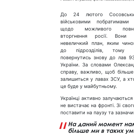
До 24 лютого Сосовськ
військовими побратимами
щодо можливого повном
вторгнення росії. Вони 
невеличкий план, яким чин
до підрозділів, тому
повернутись знову до лав 93
України. За словами Олексан
справу, важливо, щоб більш
залишиться у лавах ЗСУ, а хт
це буде у майбутньому.
Українці активно залучаються
не вистачає на фронті. Зі сво
поставити на паузу та зазначи
На даний момент нам
більше ми в таких у