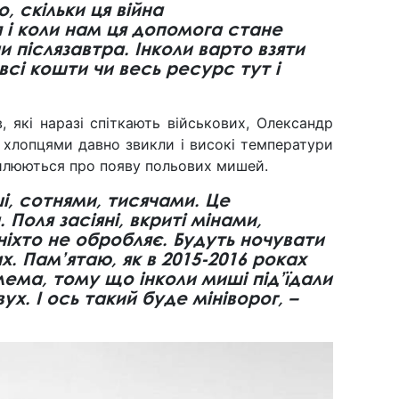
, скільки ця війна
і коли нам ця допомога стане
и післязавтра. Інколи варто взяти
всі кошти чи весь ресурс тут і
 які наразі спіткають військових, Олександр
 хлопцями давно звикли і високі температури
вилюються про появу польових мишей.
і, сотнями, тисячами. Це
Поля засіяні, вкриті мінами,
ніхто не обробляє. Будуть ночувати
х. Пам’ятаю, як в 2015-2016 роках
ема, тому що інколи миші під’їдали
вух. І ось такий буде мініворог, –