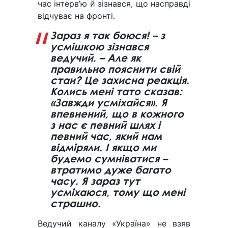
час інтерв’ю й зізнався, що насправді
відчуває на фронті.
Зараз я так боюся! – з
усмішкою зізнався
ведучий. – Але як
правильно пояснити свій
стан? Це захисна реакція.
Колись мені тато сказав:
«Завжди усміхайся». Я
впевнений, що в кожного
з нас є певний шлях і
певний час, який нам
відміряли. І якщо ми
будемо сумніватися –
втратимо дуже багато
часу. Я зараз тут
усміхаюся, тому що мені
страшно.
Ведучий каналу «Україна» не взяв