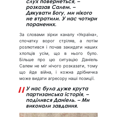
слух повернеться, –
розказав Салем. –
Дякувати Богу, ми нікого
не втратили. У нас чотири
поранених.
За словами зірки каналу «Україна»,
спочатку ворог стріляв, а потім
розлютився і почав закидати наших
хлопців усім, що в нього було.
Більше про цю ситуацію Даніель
Салем не міг нічого розказати, тому
що йде війна, і кожна дрібничка
може видати агресору наші позиції.
У нас була дуже крута
партизанська історія, –
поділився Даніель. – Ми
виконали завдання.