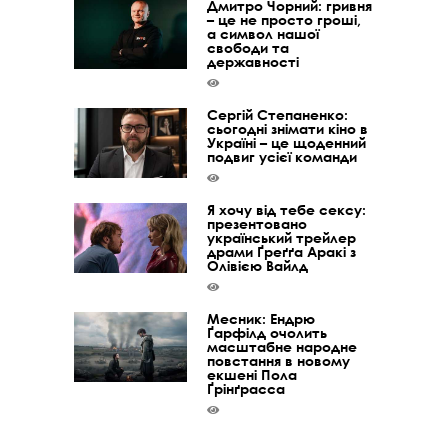
Дмитро Чорний: гривня
– це не просто гроші,
а символ нашої
свободи та
державності
Сергій Степаненко:
сьогодні знімати кіно в
Україні – це щоденний
подвиг усієї команди
Я хочу від тебе сексу:
презентовано
український трейлер
драми Ґреґґа Аракі з
Олівією Вайлд
Месник: Ендрю
Ґарфілд очолить
масштабне народне
повстання в новому
екшені Пола
Ґрінґрасса