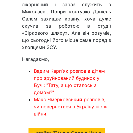
лікарняний і зараз служить в
Миколаєві. Попри контузію Даніель
Салем захищає країну, хоча дуже
скучив за роботою в студії
«Зіркового шляху». Але він розуміє,
що сьогодні його місце саме поряд з
хлопцями ЗСУ.
Нагадаємо,
Вадим Карпʼяк розповів дітям
про зруйнований будинок у
Бучі: "Тату, а що сталось з
домом?"
Макс Чмерковський розповів,
чи повернеться в Україну після
війни.
Читайте TV.ua в Google.News