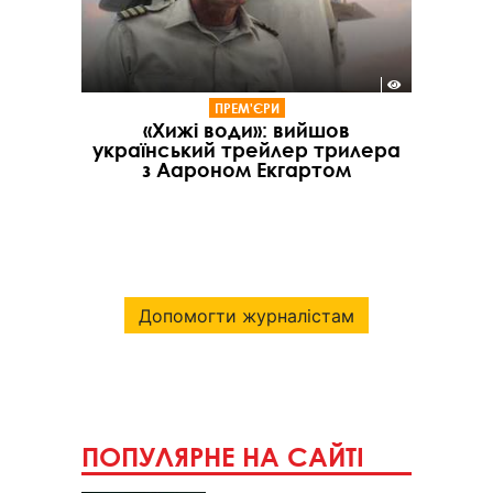
ПРЕМ'ЄРИ
«Хижі води»: вийшов
український трейлер трилера
з Аароном Екгартом
Допомогти журналістам
ПОПУЛЯРНЕ НА САЙТІ