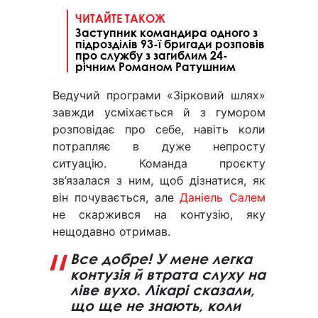
ЧИТАЙТЕ ТАКОЖ
Заступник командира одного з
підрозділів 93-ї бригади розповів
про службу з загиблим 24-
річним Романом Ратушним
Ведучий програми «Зірковий шлях»
завжди усміхається й з гумором
розповідає про себе, навіть коли
потрапляє в дуже непросту
ситуацію. Команда проєкту
зв’язалася з ним, щоб дізнатися, як
він почувається, але
Даніель Салем
не скаржився на контузію, яку
нещодавно отримав.
Все добре! У мене легка
контузія й втрата слуху на
ліве вухо. Лікарі сказали,
що ще не знають, коли