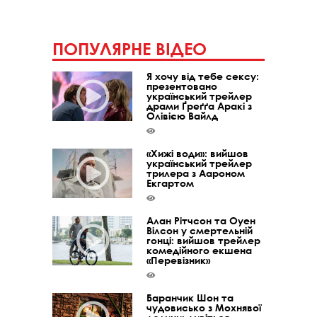
ПОПУЛЯРНЕ ВІДЕО
Я хочу від тебе сексу:
презентовано
український трейлер
драми Ґреґґа Аракі з
Олівією Вайлд
«Хижі води»: вийшов
український трейлер
трилера з Аароном
Екгартом
Алан Рітчсон та Оуен
Вілсон у смертельній
гонці: вийшов трейлер
комедійного екшена
«Перевізник»
Баранчик Шон та
чудовисько з Мохнявої