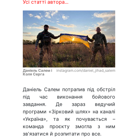
Усі статті автора...
Даніель Салем і
instagram.com/daniel_jihad_salem
Коля Серга
Даніель Салем потрапив під обстріл
під час виконання бойового
завдання. Де зараз ведучий
програми «Зірковий шлях» на каналі
«Україна», та як почувається –
команда проєкту змогла з ним
зв'язатися й розпитати про все.