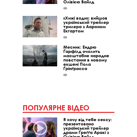
Олівією Вайлд
«Хижі води»: вийшов
український трейлер
трилера з Аароном
Екгартом
Месник: Ендрю
Ґарфілд очолить
масштабне народне
повстання в новому
екшені Пола
Ґрінґрасса
ПОПУЛЯРНЕ ВІДЕО
Я хочу від тебе сексу:
презентовано
український трейлер
драми Ґреґґа Аракі з
Олівією Вайлд