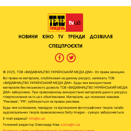
НОВИНИ
КІНО
TV
ТРЕНДИ
ДОЗВІЛЛЯ
СПЕЦПРОЄКТИ
© 2025, ТОВ «ВИДАВНИЦТВО УКРАЇНСЬКИЙ МЕДІА ДІМ». Усі права захищені.
Всі права на матеріали, опубліковані на даному ресурсі, належать ТОВ
«ВИДАВНИЦТВО УКРАЇНСЬКИЙ МЕДІА ДІМ». Будь-яке використання
матеріалів без письмового дозволу ТОВ «ВИДАВНИЦТВО УКРАЇНСЬКИЙ МЕДІА
ДІМ» заборонено. При правомірному використанні матеріалів даного ресурсу
гіперпосилання на tv.ua є обов'язковим. Матеріали, що позначені знаками
"Реклама", "PR", публікуються на правах реклами.
Будь-яке копіювання, передрук та відтворення фотографічних творів та/або
аудіовізуальних творів правовласника Getty Images - суворо забороняється.
E-mail редакції:
info@tv.ua
Головний редактор Олександр Ківа:
a.kiva@tv.ua
Політика у сфері конфіденційності та персональних даних