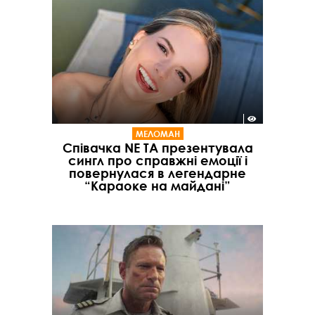
МЕЛОМАН
Співачка NE TA презентувала
сингл про справжні емоції і
повернулася в легендарне
“Караоке на майдані”