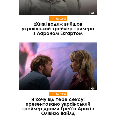
ПРЕМ'ЄРИ
«Хижі води»: вийшов
український трейлер трилера
з Аароном Екгартом
ПРЕМ'ЄРИ
Я хочу від тебе сексу:
презентовано український
трейлер драми Ґреґґа Аракі з
Олівією Вайлд