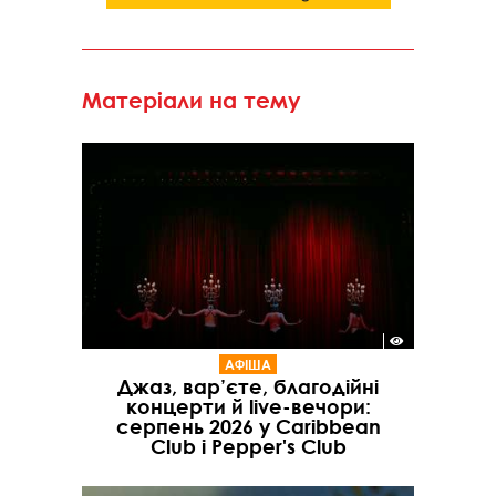
Матеріали на тему
АФІША
Джаз, вар’єте, благодійні
концерти й live-вечори:
серпень 2026 у Caribbean
Club і Pepper's Club