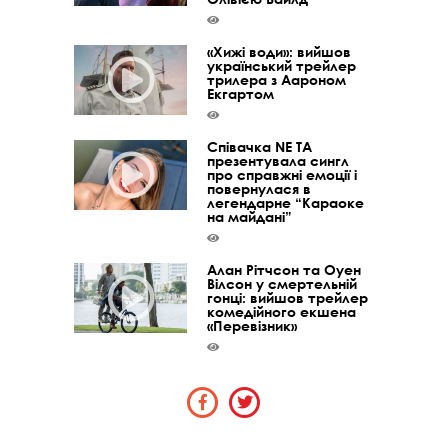
«Хижі води»: вийшов
український трейлер
трилера з Аароном
Екгартом
Співачка NE TA
презентувала сингл
про справжні емоції і
повернулася в
легендарне “Караоке
на майдані”
Алан Рітчсон та Оуен
Вілсон у смертельній
гонці: вийшов трейлер
комедійного екшена
«Перевізник»