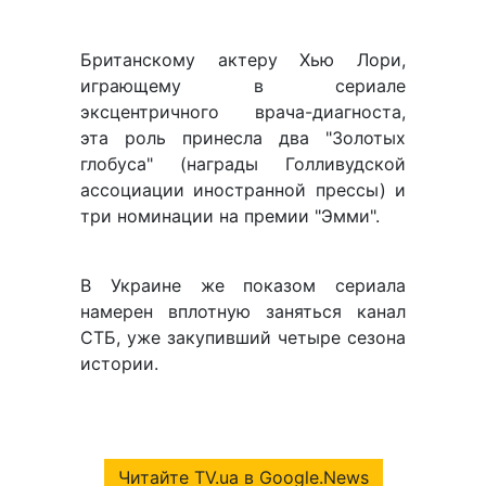
Британскому актеру Хью Лори,
играющему в сериале
эксцентричного врача-диагноста,
эта роль принесла два "Золотых
глобуса" (награды Голливудской
ассоциации иностранной прессы) и
три номинации на премии "Эмми".
В Украине же показом сериала
намерен вплотную заняться канал
СТБ, уже закупивший четыре сезона
истории.
Читайте TV.ua в Google.News