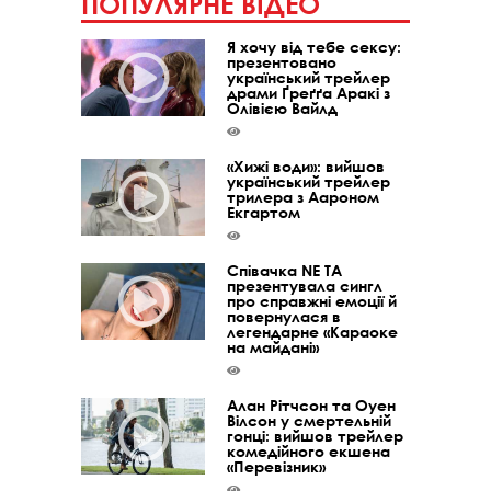
ПОПУЛЯРНЕ ВІДЕО
Я хочу від тебе сексу:
презентовано
український трейлер
драми Ґреґґа Аракі з
Олівією Вайлд
«Хижі води»: вийшов
український трейлер
трилера з Аароном
Екгартом
Співачка NE TA
презентувала сингл
про справжні емоції й
повернулася в
легендарне «Караоке
на майдані»
Алан Рітчсон та Оуен
Вілсон у смертельній
гонці: вийшов трейлер
комедійного екшена
«Перевізник»