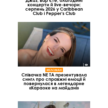
Джаз, вар’єте, благодійні
концерти й live-вечори:
серпень 2026 у Caribbean
Club і Pepper's Club
МЕЛОМАН
Співачка NE TA презентувала
сингл про справжні емоції й
повернулася в легендарне
«Караоке на майдані»