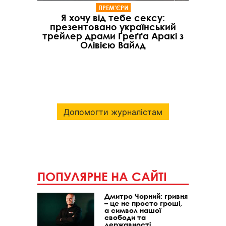
ПРЕМ'ЄРИ
Я хочу від тебе сексу:
презентовано український
трейлер драми Ґреґґа Аракі з
Олівією Вайлд
Допомогти журналістам
ПОПУЛЯРНЕ НА САЙТІ
Дмитро Чорний: гривня
– це не просто гроші,
а символ нашої
свободи та
державності