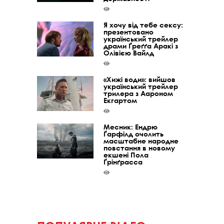
Я хочу від тебе сексу:
презентовано
український трейлер
драми Ґреґґа Аракі з
Олівією Вайлд
«Хижі води»: вийшов
український трейлер
трилера з Аароном
Екгартом
Месник: Ендрю
Ґарфілд очолить
масштабне народне
повстання в новому
екшені Пола
Ґрінґрасса