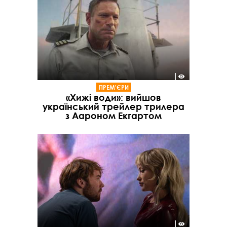
ПРЕМ'ЄРИ
«Хижі води»: вийшов
український трейлер трилера
з Аароном Екгартом