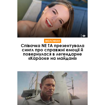
МЕЛОМАН
Співачка NE TA презентувала
сингл про справжні емоції й
повернулася в легендарне
«Караоке на майдані»