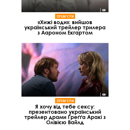
ПРЕМ'ЄРИ
«Хижі води»: вийшов
український трейлер трилера
з Аароном Екгартом
ПРЕМ'ЄРИ
Я хочу від тебе сексу:
презентовано український
трейлер драми Ґреґґа Аракі з
Олівією Вайлд