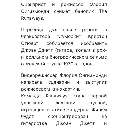
Сценарист и режиссер Флория
Сигизмонди снимет байопик The
Runaways.
Переведя дух после работы в
блокбастере "Сумерки", Кристен
Стюарт собирается изобразить
Джоан Джетт (гитара, вокал) в рок-
н-ролльном биографическом фильме
о женской группе 1970-х годов.
Видеорежиссер Флория Сигизмонди
написала сценарий и выступит
режиссером кинокартины.
Команда Runaways стала первой
успешной женской группой,
играющей в стиле хард-рок. Фильм
будет сконцентрирован на
гитаристке Джоан Джетт и