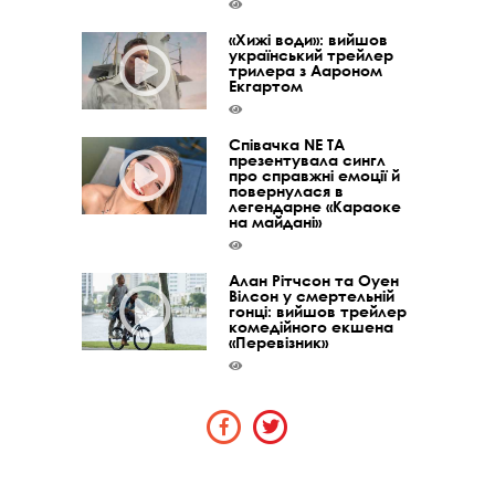
«Хижі води»: вийшов
український трейлер
трилера з Аароном
Екгартом
Співачка NE TA
презентувала сингл
про справжні емоції й
повернулася в
легендарне «Караоке
на майдані»
Алан Рітчсон та Оуен
Вілсон у смертельній
гонці: вийшов трейлер
комедійного екшена
«Перевізник»