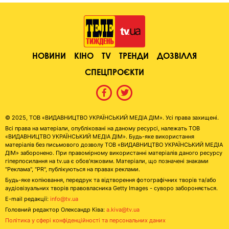
НОВИНИ
КІНО
TV
ТРЕНДИ
ДОЗВІЛЛЯ
СПЕЦПРОЄКТИ
© 2025, ТОВ «ВИДАВНИЦТВО УКРАЇНСЬКИЙ МЕДІА ДІМ». Усі права захищені.
Всі права на матеріали, опубліковані на даному ресурсі, належать ТОВ
«ВИДАВНИЦТВО УКРАЇНСЬКИЙ МЕДІА ДІМ». Будь-яке використання
матеріалів без письмового дозволу ТОВ «ВИДАВНИЦТВО УКРАЇНСЬКИЙ МЕДІА
ДІМ» заборонено. При правомірному використанні матеріалів даного ресурсу
гіперпосилання на tv.ua є обов'язковим. Матеріали, що позначені знаками
"Реклама", "PR", публікуються на правах реклами.
Будь-яке копіювання, передрук та відтворення фотографічних творів та/або
аудіовізуальних творів правовласника Getty Images - суворо забороняється.
E-mail редакції:
info@tv.ua
Головний редактор Олександр Ківа:
a.kiva@tv.ua
Політика у сфері конфіденційності та персональних даних