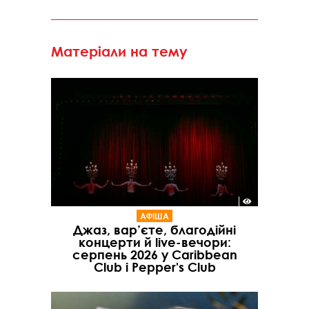
Матеріали на тему
АФІША
Джаз, вар’єте, благодійні
концерти й live-вечори:
серпень 2026 у Caribbean
Club і Pepper's Club