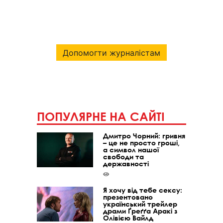
Допомогти журналістам
ПОПУЛЯРНЕ НА САЙТІ
Дмитро Чорний: гривня
– це не просто гроші,
а символ нашої
свободи та
державності
Я хочу від тебе сексу:
презентовано
український трейлер
драми Ґреґґа Аракі з
Олівією Вайлд