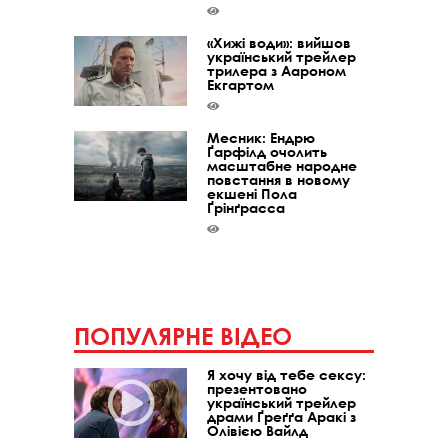
«Хижі води»: вийшов
український трейлер
трилера з Аароном
Екгартом
Месник: Ендрю
Ґарфілд очолить
масштабне народне
повстання в новому
екшені Пола
Ґрінґрасса
ПОПУЛЯРНЕ ВІДЕО
Я хочу від тебе сексу:
презентовано
український трейлер
драми Ґреґґа Аракі з
Олівією Вайлд