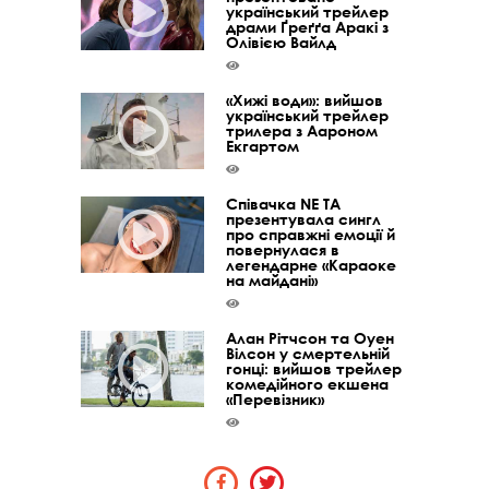
український трейлер
драми Ґреґґа Аракі з
Олівією Вайлд
«Хижі води»: вийшов
український трейлер
трилера з Аароном
Екгартом
Співачка NE TA
презентувала сингл
про справжні емоції й
повернулася в
легендарне «Караоке
на майдані»
Алан Рітчсон та Оуен
Вілсон у смертельній
гонці: вийшов трейлер
комедійного екшена
«Перевізник»