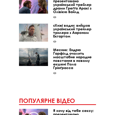
презентовано
український трейлер
драми Ґреґґа Аракі з
Олівією Вайлд
«Хижі води»: вийшов
український трейлер
трилера з Аароном
Екгартом
Месник: Ендрю
Ґарфілд очолить
масштабне народне
повстання в новому
екшені Пола
Ґрінґрасса
ПОПУЛЯРНЕ ВІДЕО
Я хочу від тебе сексу:
презентовано