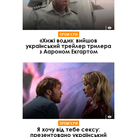
ПРЕМ'ЄРИ
«Хижі води»: вийшов
український трейлер трилера
з Аароном Екгартом
ПРЕМ'ЄРИ
Я хочу від тебе сексу:
презентовано український