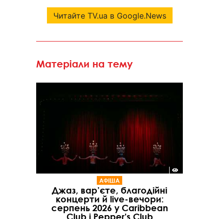
Читайте TV.ua в Google.News
Матеріали на тему
АФІША
Джаз, вар’єте, благодійні
концерти й live-вечори:
серпень 2026 у Caribbean
Club і Pepper's Club