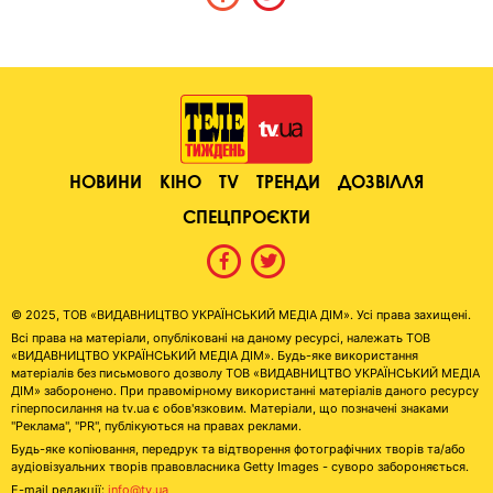
НОВИНИ
КІНО
TV
ТРЕНДИ
ДОЗВІЛЛЯ
СПЕЦПРОЄКТИ
© 2025, ТОВ «ВИДАВНИЦТВО УКРАЇНСЬКИЙ МЕДІА ДІМ». Усі права захищені.
Всі права на матеріали, опубліковані на даному ресурсі, належать ТОВ
«ВИДАВНИЦТВО УКРАЇНСЬКИЙ МЕДІА ДІМ». Будь-яке використання
матеріалів без письмового дозволу ТОВ «ВИДАВНИЦТВО УКРАЇНСЬКИЙ МЕДІА
ДІМ» заборонено. При правомірному використанні матеріалів даного ресурсу
гіперпосилання на tv.ua є обов'язковим. Матеріали, що позначені знаками
"Реклама", "PR", публікуються на правах реклами.
Будь-яке копіювання, передрук та відтворення фотографічних творів та/або
аудіовізуальних творів правовласника Getty Images - суворо забороняється.
E-mail редакції:
info@tv.ua