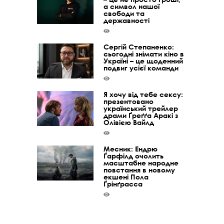
а символ нашої
свободи та
державності
Сергій Степаненко:
сьогодні знімати кіно в
Україні – це щоденний
подвиг усієї команди
Я хочу від тебе сексу:
презентовано
український трейлер
драми Ґреґґа Аракі з
Олівією Вайлд
Месник: Ендрю
Ґарфілд очолить
масштабне народне
повстання в новому
екшені Пола
Ґрінґрасса