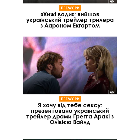
ПРЕМ'ЄРИ
«Хижі води»: вийшов
український трейлер трилера
з Аароном Екгартом
ПРЕМ'ЄРИ
Я хочу від тебе сексу:
презентовано український
трейлер драми Ґреґґа Аракі з
Олівією Вайлд