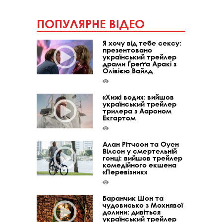
ПОПУЛЯРНЕ ВІДЕО
Я хочу від тебе сексу:
презентовано
український трейлер
драми Ґреґґа Аракі з
Олівією Вайлд
«Хижі води»: вийшов
український трейлер
трилера з Аароном
Екгартом
Алан Рітчсон та Оуен
Вілсон у смертельній
гонці: вийшов трейлер
комедійного екшена
«Перевізник»
Баранчик Шон та
чудовисько з Мохнявої
долини: дивіться
український трейлер