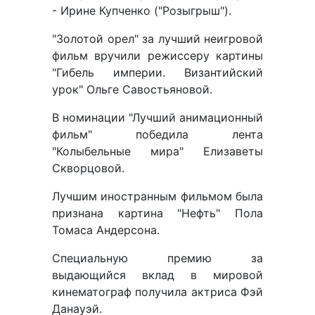
- Ирине Купченко ("Розыгрыш").
"Золотой орел" за лучший неигровой
фильм вручили режиссеру картины
"Гибель империи. Византийский
урок" Ольге Савостьяновой.
В номинации "Лучший анимационный
фильм" победила лента
"Колыбельные мира" Елизаветы
Скворцовой.
Лучшим иностранным фильмом была
признана картина "Нефть" Пола
Томаса Андерсона.
Специальную премию за
выдающийся вклад в мировой
кинематограф получила актриса Фэй
Данауэй.