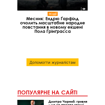
ПОДІЇ
Месник: Ендрю Ґарфілд
очолить масштабне народне
повстання в новому екшені
Пола Ґрінґрасса
Допомогти журналістам
ПОПУЛЯРНЕ НА САЙТІ
Дмитро Чорний: гривня
– це не просто гроші,