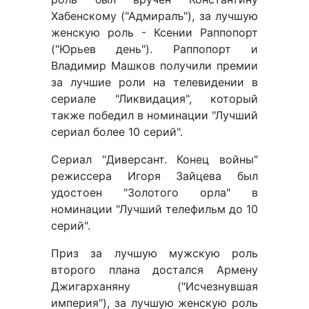
Хабенскому ("Адмиралъ"), за лучшую
женскую роль - Ксении Раппопорт
("Юрьев день"). Раппопорт и
Владимир Машков получили премии
за лучшие роли на телевидении в
сериале "Ликвидация", который
также победил в номинации "Лучший
сериал более 10 серий".
Сериал "Диверсант. Конец войны"
режиссера Игоря Зайцева был
удостоен "Золотого орла" в
номинации "Лучший телефильм до 10
серий".
Приз за лучшую мужскую роль
второго плана достался Армену
Джигарханяну ("Исчезнувшая
империя"), за лучшую женскую роль