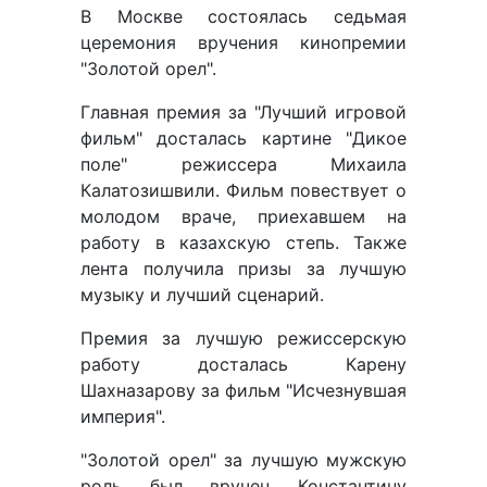
В Москве состоялась седьмая
церемония вручения кинопремии
"Золотой орел".
Главная премия за "Лучший игровой
фильм" досталась картине "Дикое
поле" режиссера Михаила
Калатозишвили. Фильм повествует о
молодом враче, приехавшем на
работу в казахскую степь. Также
лента получила призы за лучшую
музыку и лучший сценарий.
Премия за лучшую режиссерскую
работу досталась Карену
Шахназарову за фильм "Исчезнувшая
империя".
"Золотой орел" за лучшую мужскую
роль был вручен Константину