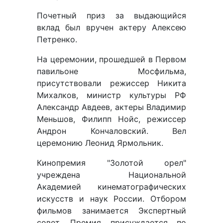
Почетный приз за выдающийся
вклад был вручен актеру Алексею
Петренко.
На церемонии, прошедшей в Первом
павильоне Мосфильма,
присутствовали режиссер Никита
Михалков, министр культуры РФ
Александр Авдеев, актеры Владимир
Меньшов, Филипп Нойс, режиссер
Андрон Кончаловский. Вел
церемонию Леонид Ярмольник.
Кинопремия "Золотой орел"
учреждена Национальной
Академией кинематографических
искусств и наук России. Отбором
фильмов занимается Экспертный
совет. Премия присуждается по