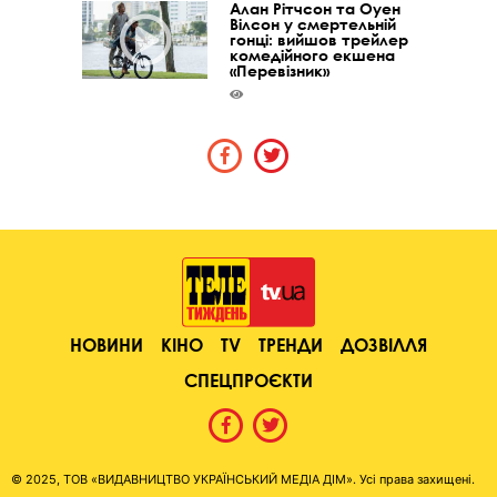
Алан Рітчсон та Оуен
Вілсон у смертельній
гонці: вийшов трейлер
комедійного екшена
«Перевізник»
НОВИНИ
КІНО
TV
ТРЕНДИ
ДОЗВІЛЛЯ
СПЕЦПРОЄКТИ
© 2025, ТОВ «ВИДАВНИЦТВО УКРАЇНСЬКИЙ МЕДІА ДІМ». Усі права захищені.