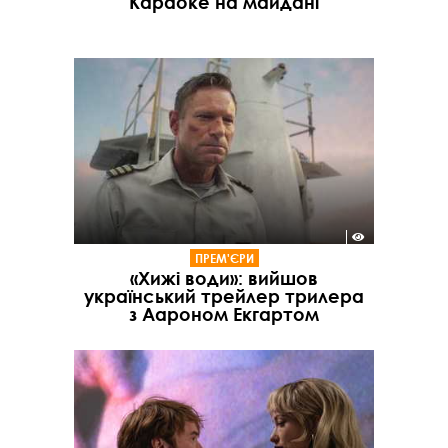
“Караоке на майдані”
ПРЕМ'ЄРИ
«Хижі води»: вийшов
український трейлер трилера
з Аароном Екгартом