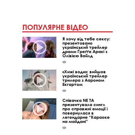
ПОПУЛЯРНЕ ВІДЕО
Я хочу від тебе сексу:
презентовано
український трейлер
драми Ґреґґа Аракі з
Олівією Вайлд
«Хижі води»: вийшов
український трейлер
трилера з Аароном
Екгартом
Співачка NE TA
презентувала сингл
про справжні емоції і
повернулася в
легендарне “Караоке
на майдані”