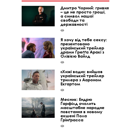
Дмитро Чорний: гривня
– це не просто гроші,
а символ нашої
свободи та
державності
Я хочу від тебе сексу:
презентовано
український трейлер
драми Ґреґґа Аракі з
Олівією Вайлд
«Хижі води»: вийшов
український трейлер
трилера з Аароном
Екгартом
Месник: Ендрю
Ґарфілд очолить
масштабне народне
повстання в новому
екшені Пола
Ґрінґрасса