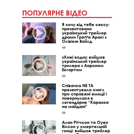
ПОПУЛЯРНЕ ВІДЕО
Я хочу від тебе сексу:
презентовано
український трейлер
драми Ґреґґа Аракі з
Олівією Вайлд
«Хижі води»: вийшов
український трейлер
трилера з Аароном
Екгартом
Співачка NE TA
презентувала сингл
про справжні емоції і
повернулася в
легендарне “Караоке
на майдані”
Алан Рітчсон та Оуен
Вілсон у смертельній
гонці: вийшов трейлер