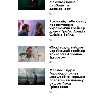
а символ нашої
свободи та
державності
Я хочу від тебе сексу:
презентовано
український трейлер
драми Ґреґґа Аракі з
Олівією Вайлд
«Хижі води»: вийшов
український трейлер
трилера з Аароном
Екгартом
Месник: Ендрю
Ґарфілд очолить
масштабне народне
повстання в новому
екшені Пола
Ґрінґрасса