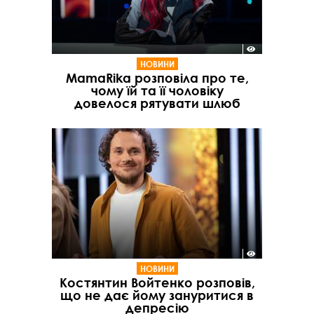
НОВИНИ
MamaRika розповіла про те,
чому їй та її чоловіку
довелося рятувати шлюб
НОВИНИ
Костянтин Войтенко розповів,
що не дає йому зануритися в
депресію