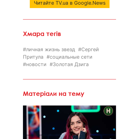
Читайте TV.ua в Google.News
Хмара тегів
личная жизнь звезд
Сергей
Притула
социальные сети
новости
Золотая Дзига
Матеріали на тему