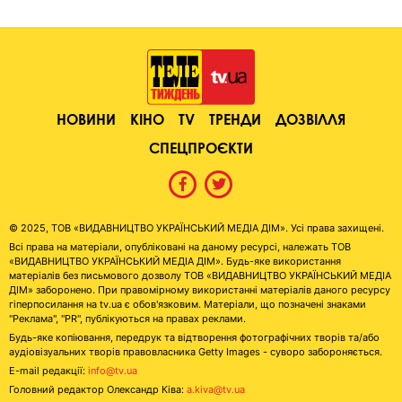
НОВИНИ
КІНО
TV
ТРЕНДИ
ДОЗВІЛЛЯ
СПЕЦПРОЄКТИ
© 2025, ТОВ «ВИДАВНИЦТВО УКРАЇНСЬКИЙ МЕДІА ДІМ». Усі права захищені.
Всі права на матеріали, опубліковані на даному ресурсі, належать ТОВ
«ВИДАВНИЦТВО УКРАЇНСЬКИЙ МЕДІА ДІМ». Будь-яке використання
матеріалів без письмового дозволу ТОВ «ВИДАВНИЦТВО УКРАЇНСЬКИЙ МЕДІА
ДІМ» заборонено. При правомірному використанні матеріалів даного ресурсу
гіперпосилання на tv.ua є обов'язковим. Матеріали, що позначені знаками
"Реклама", "PR", публікуються на правах реклами.
Будь-яке копіювання, передрук та відтворення фотографічних творів та/або
аудіовізуальних творів правовласника Getty Images - суворо забороняється.
E-mail редакції:
info@tv.ua
Головний редактор Олександр Ківа:
a.kiva@tv.ua