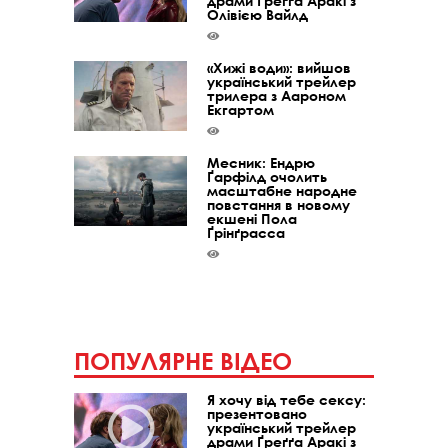
драми Ґреґґа Аракі з
Олівією Вайлд
«Хижі води»: вийшов
український трейлер
трилера з Аароном
Екгартом
Месник: Ендрю
Ґарфілд очолить
масштабне народне
повстання в новому
екшені Пола
Ґрінґрасса
ПОПУЛЯРНЕ ВІДЕО
Я хочу від тебе сексу:
презентовано
український трейлер
драми Ґреґґа Аракі з