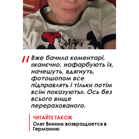
Вже бачила коментарі,
«канєчно, нафарбують їх,
начешуть, вдягнуть,
фотошопом все
підправлять і тільки потім
всім показують». Ось без
всього вище
перерахованого.
ЧИТАЙТЕ ТАКОЖ
Олег Винник возвращается в
Германию