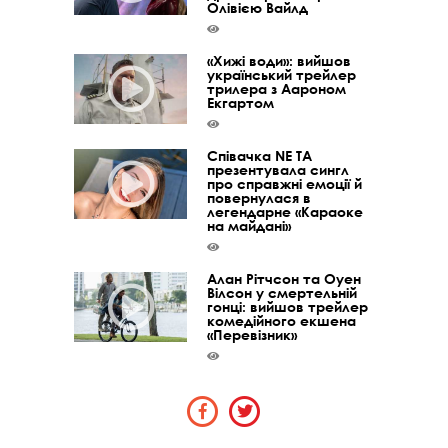
Олівією Вайлд
«Хижі води»: вийшов
український трейлер
трилера з Аароном
Екгартом
Співачка NE TA
презентувала сингл
про справжні емоції й
повернулася в
легендарне «Караоке
на майдані»
Алан Рітчсон та Оуен
Вілсон у смертельній
гонці: вийшов трейлер
комедійного екшена
«Перевізник»