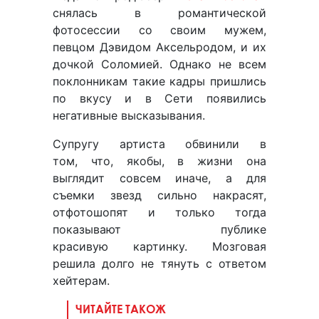
снялась в романтической
фотосессии со своим мужем,
певцом Дэвидом Аксельродом, и их
дочкой Соломией. Однако не всем
поклонникам такие кадры пришлись
по вкусу и в Сети появились
негативные высказывания.
Супругу артиста обвинили в
том, что, якобы, в жизни она
выглядит совсем иначе, а для
съемки звезд сильно накрасят,
отфотошопят и только тогда
показывают публике
красивую картинку. Мозговая
решила долго не тянуть с ответом
хейтерам.
ЧИТАЙТЕ ТАКОЖ