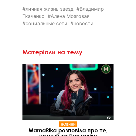
личная жизнь звезд
Владимир
Ткаченко
Алена Мозговая
социальные сети
новости
Матеріали на тему
НОВИНИ
MamaRika розповіла про те,
чому їй та її чоловіку