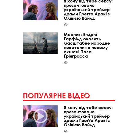
Я хочу від тебе сексу:
презентовано
український трейлер
драми Ґреґґа Аракі з
Олівією Вайлд
Месник: Ендрю
Ґарфілд очолить
масштабне народне
повстання в новому
екшені Пола
Ґрінґрасса
ПОПУЛЯРНЕ ВІДЕО
Я хочу від тебе сексу:
презентовано
український трейлер
драми Ґреґґа Аракі з
Олівією Вайлд