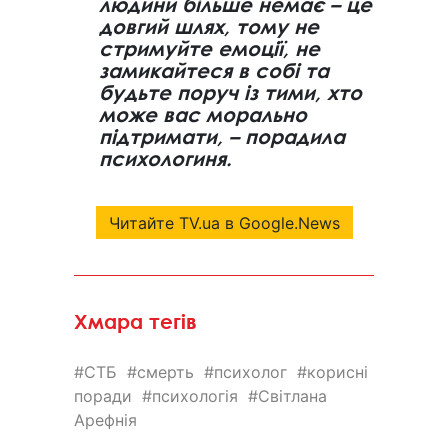
людини більше немає – це
довгий шлях, тому не
стримуйте емоції, не
замикайтеся в собі та
будьте поруч із тими, хто
може вас морально
підтримати, – порадила
психологиня.
Читайте TV.ua в Google.News
Хмара тегів
СТБ
смерть
психолог
корисні
поради
психологія
Світлана
Арефнія