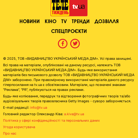
НОВИНИ
КІНО
TV
ТРЕНДИ
ДОЗВІЛЛЯ
СПЕЦПРОЄКТИ
© 2025, ТОВ «ВИДАВНИЦТВО УКРАЇНСЬКИЙ МЕДІА ДІМ». Усі права захищені.
Всі права на матеріали, опубліковані на даному ресурсі, належать ТОВ
«ВИДАВНИЦТВО УКРАЇНСЬКИЙ МЕДІА ДІМ». Будь-яке використання
матеріалів без письмового дозволу ТОВ «ВИДАВНИЦТВО УКРАЇНСЬКИЙ МЕДІА
ДІМ» заборонено. При правомірному використанні матеріалів даного ресурсу
гіперпосилання на tv.ua є обов'язковим. Матеріали, що позначені знаками
"Реклама", "PR", публікуються на правах реклами.
Будь-яке копіювання, передрук та відтворення фотографічних творів та/або
аудіовізуальних творів правовласника Getty Images - суворо забороняється.
E-mail редакції:
info@tv.ua
Головний редактор Олександр Ківа:
a.kiva@tv.ua
Політика у сфері конфіденційності та персональних даних
Угода користувача
Про нас