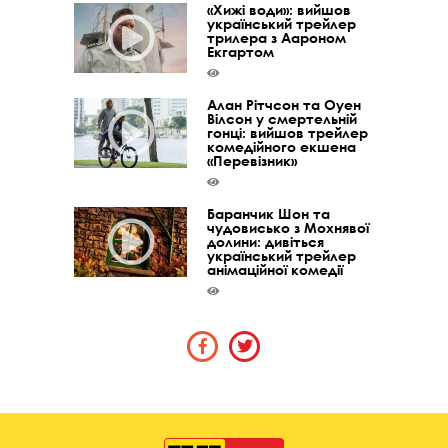
«Хижі води»: вийшов
український трейлер
трилера з Аароном
Екгартом
Алан Рітчсон та Оуен
Вілсон у смертельній
гонці: вийшов трейлер
комедійного екшена
«Перевізник»
Баранчик Шон та
чудовисько з Мохнявої
долини: дивіться
український трейлер
анімаційної комедії