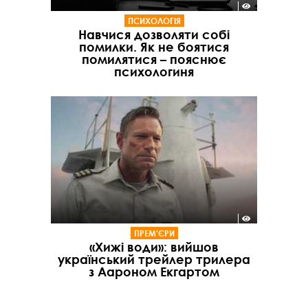
ПСИХОЛОГІЯ
Навчися дозволяти собі
помилки. Як не боятися
помилятися – пояснює
психологиня
ПРЕМ'ЄРИ
«Хижі води»: вийшов
український трейлер трилера
з Аароном Екгартом