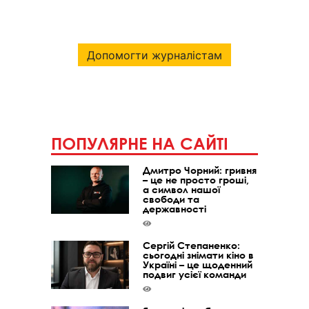
Допомогти журналістам
ПОПУЛЯРНЕ НА САЙТІ
Дмитро Чорний: гривня
– це не просто гроші,
а символ нашої
свободи та
державності
Сергій Степаненко:
сьогодні знімати кіно в
Україні – це щоденний
подвиг усієї команди