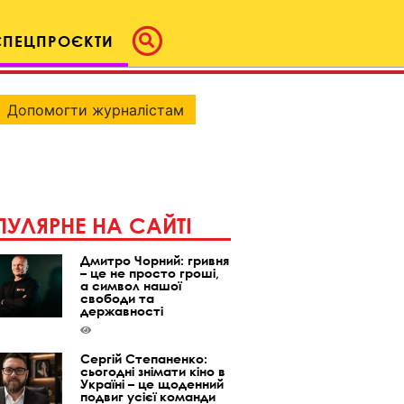
СПЕЦПРОЄКТИ
Допомогти журналістам
УЛЯРНЕ НА САЙТІ
Дмитро Чорний: гривня
– це не просто гроші,
а символ нашої
свободи та
державності
Сергій Степаненко:
сьогодні знімати кіно в
Україні – це щоденний
подвиг усієї команди