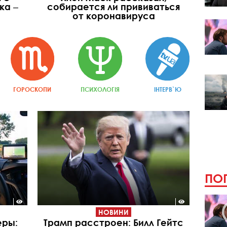
ка ‒
собирается ли прививаться
от коронавируса
ГОРОСКОПИ
ПСИХОЛОГІЯ
ІНТЕРВ`Ю
ПОП
НОВИНИ
еры:
Трамп расстроен: Билл Гейтс