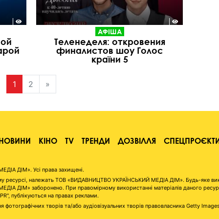
АФІША
ной
Теленеделя: откровения
арой
финалистов шоу Голос
країни 5
1
2
»
НОВИНИ
КІНО
TV
ТРЕНДИ
ДОЗВІЛЛЯ
СПЕЦПРОЄКТ
ІА ДІМ». Усі права захищені.
аному ресурсі, належать ТОВ «ВИДАВНИЦТВО УКРАЇНСЬКИЙ МЕДІА ДІМ». Будь-яке ви
А ДІМ» заборонено. При правомірному використанні матеріалів даного ресурсу 
"PR", публікуються на правах реклами.
я фотографічних творів та/або аудіовізуальних творів правовласника Getty Image