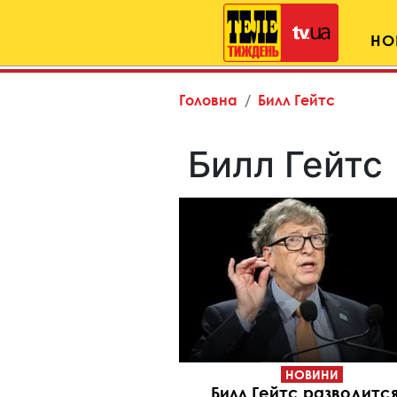
НО
Головна
Билл Гейтс
Билл Гейтс
НОВИНИ
Билл Гейтс разводится