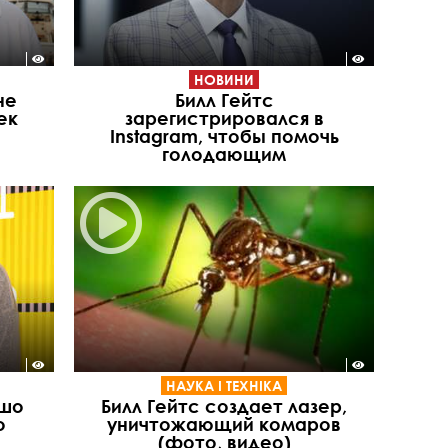
НОВИНИ
не
Билл Гейтс
ек
зарегистрировался в
Instagram, чтобы помочь
голодающим
НАУКА І ТЕХНІКА
ошо
Билл Гейтс создает лазер,
о
уничтожающий комаров
(фото, видео)