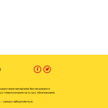
И
користання матеріалів без письмового
гіперпосилання на tv.ua є обов'язковим.
s - суворо забороняється.