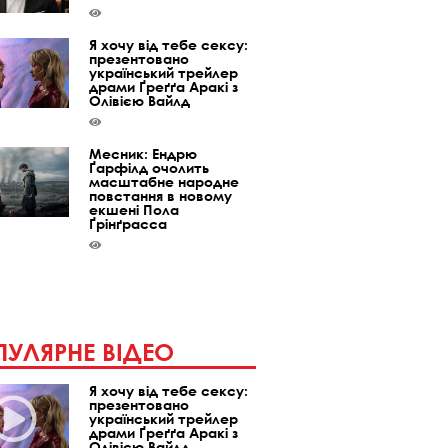
Я хочу від тебе сексу:
презентовано
український трейлер
драми Ґреґґа Аракі з
Олівією Вайлд
Месник: Ендрю
Ґарфілд очолить
масштабне народне
повстання в новому
екшені Пола
Ґрінґрасса
УЛЯРНЕ ВІДЕО
Я хочу від тебе сексу:
презентовано
український трейлер
драми Ґреґґа Аракі з
Олівією Вайлд