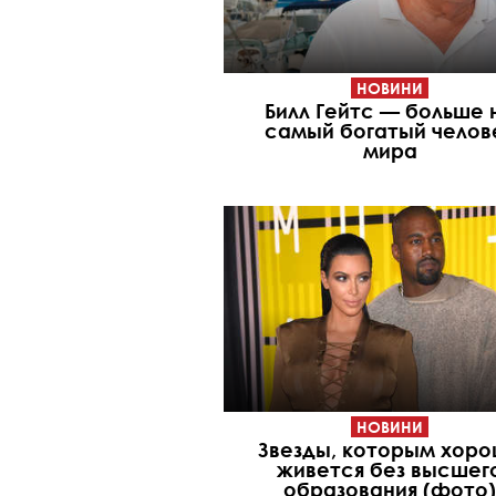
НОВИНИ
Билл Гейтс — больше 
самый богатый челов
мира
НОВИНИ
Звезды, которым хор
живется без высшег
образования (фото)