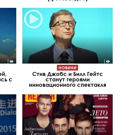
НОВИНИ
ей,
Стив Джобс и Билл Гейтс
сь с
станут героями
инновационного спектакля