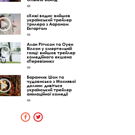
«Хижі води»: вийшов
український трейлер
трилера з Аароном
Екгартом
Алан Рітчсон та Оуен
Вілсон у смертельній
гонці: вийшов трейлер
комедійного екшена
«Перевізник»
Баранчик Шон та
чудовисько з Мохнявої
долини: дивіться
український трейлер
анімаційної комедії