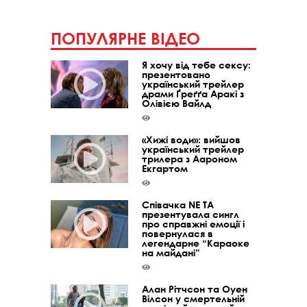
ПОПУЛЯРНЕ ВІДЕО
Я хочу від тебе сексу:
презентовано
український трейлер
драми Ґреґґа Аракі з
Олівією Вайлд
«Хижі води»: вийшов
український трейлер
трилера з Аароном
Екгартом
Співачка NE TA
презентувала сингл
про справжні емоції і
повернулася в
легендарне “Караоке
на майдані”
Алан Рітчсон та Оуен
Вілсон у смертельній