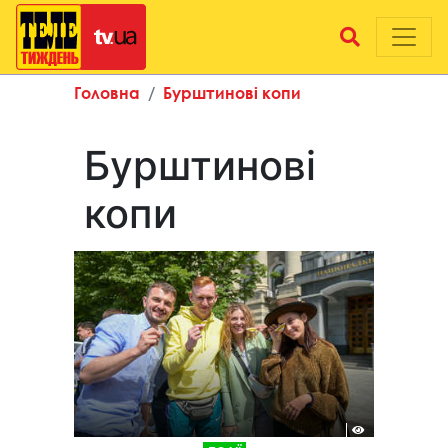
Головна
Бурштинові копи
Бурштинові
копи