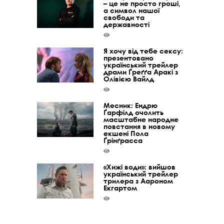
– це не просто гроші,
а символ нашої
свободи та
державності
Я хочу від тебе сексу:
презентовано
український трейлер
драми Ґреґґа Аракі з
Олівією Вайлд
Месник: Ендрю
Ґарфілд очолить
масштабне народне
повстання в новому
екшені Пола
Ґрінґрасса
«Хижі води»: вийшов
український трейлер
трилера з Аароном
Екгартом