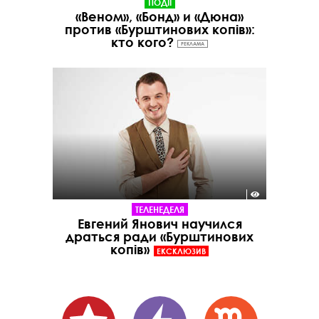
ПОДІЇ
«Веном», «Бонд» и «Дюна»
против «Бурштинових копів»:
кто кого?
РЕКЛАМА
ТЕЛЕНЕДЕЛЯ
Евгений Янович научился
драться ради «Бурштинових
копів»
ЕКСКЛЮЗИВ