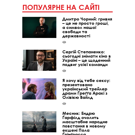
ПОПУЛЯРНЕ НА САЙТІ
Дмитро Чорний: гривня
– це не просто гроші,
а символ нашої
свободи та
державності
Сергій Степаненко:
сьогодні знімати кіно в
Україні – це щоденний
подвиг усієї команди
Я хочу від тебе сексу:
презентовано
український трейлер
драми Ґреґґа Аракі з
Олівією Вайлд
Месник: Ендрю
Ґарфілд очолить
масштабне народне
повстання в новому
екшені Пола
Ґрінґрасса