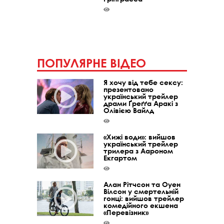
ПОПУЛЯРНЕ ВІДЕО
Я хочу від тебе сексу:
презентовано
український трейлер
драми Ґреґґа Аракі з
Олівією Вайлд
«Хижі води»: вийшов
український трейлер
трилера з Аароном
Екгартом
Алан Рітчсон та Оуен
Вілсон у смертельній
гонці: вийшов трейлер
комедійного екшена
«Перевізник»