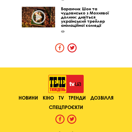
Баранчик Шон та
чудовисько з Мохнявої
долини: дивіться
український трейлер
анімаційної комедії
НОВИНИ
КІНО
TV
ТРЕНДИ
ДОЗВІЛЛЯ
СПЕЦПРОЄКТИ